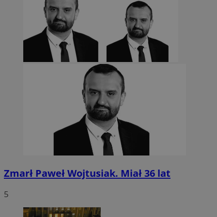
euds
.rfihub.com
Sesja
Google Privacy Policy
VISITOR_PRIVACY_METADATA
5 miesięcy 4
YouTube
tygodnie
.youtube.com
Zmarł Paweł Wojtusiak. Miał 36 lat
5