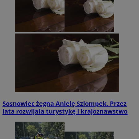
Sosnowiec żegna Anielę Szlompek. Przez
lata rozwijała turystykę i krajoznawstwo