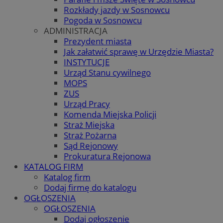
Rozkłady jazdy w Sosnowcu
Pogoda w Sosnowcu
ADMINISTRACJA
Prezydent miasta
Jak załatwić sprawę w Urzędzie Miasta?
INSTYTUCJE
Urząd Stanu cywilnego
MOPS
ZUS
Urząd Pracy
Komenda Miejska Policji
Straż Miejska
Straż Pożarna
Sąd Rejonowy
Prokuratura Rejonowa
KATALOG FIRM
Katalog firm
Dodaj firmę do katalogu
OGŁOSZENIA
OGŁOSZENIA
Dodaj ogłoszenie