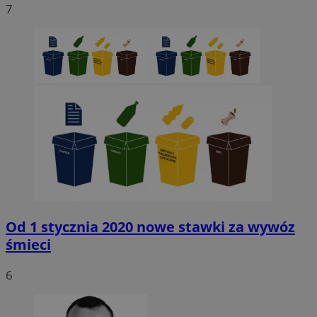
7
Niezbędne
Wydajność
Targetowanie
Funkcjonaln
Niesklasyfikowane
Niezbędne pliki cookie umożliwiają korzystanie z podstawowych fun
strony internetowej, takich jak logowanie użytkownika i zarządzanie
kontem. Bez niezbędnych plików cookie nie można prawidłowo korz
ze strony internetowej.
Provider
/
Okres
Nazwa
Domena
przechowywani
SessID
sosnowiecki.pl
1 rok
QeSessID
sosnowiecki.pl
1 rok
Od 1 stycznia 2020 nowe stawki za wywóz
śmieci
MvSessID
sosnowiecki.pl
1 rok
6