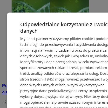
Odpowiedzialne korzystanie z Twoi
danych
My i nasi partnerzy używamy plików cookie i podob
technologii do przechowywania i uzyskiwania dostę
informacji na Twoim urządzeniu oraz do przetwarza
danych osobowych, takich jak Twój adres IP, unikaln
identyfikatory i dane przeglądania, w celu wyświetla
spersonalizowanych reklam i treści, pomiaru reklam 
treści, analizy odbiorców oraz ulepszania usług.
Dos
stron trzecich (1845)
mogą również przetwarzać Two
Potwierdzono pierwszy przypadek
dane w tych i innych celach, w tym wykorzystywać
precyzyjne dane geolokalizacyjne i cechy urządzenia
zarażenia koronawirusem w Sosnowcu
wybory dotyczą wyłącznie tej witryny. Niektórzy do
12
mogą opierać się na prawnie uzasadnionym interesi