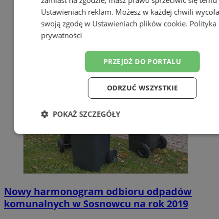
zamiast na zgodzie; masz prawo sprzeciwić się temu
Ustawieniach reklam
. Możesz w każdej chwili wycof
swoją zgodę w
Ustawieniach plików cookie
.
Polityka
prywatności
PRZEJDŹ DO PORTALU
ODRZUĆ WSZYSTKIE
POKAŻ SZCZEGÓŁY
Niezbędne
Wydajność
Targetow
Funkcjonalność
Niesklasyfikowa
Nowy harmonogram odbioru odpadów
komunalnych w Sosnowcu na rok 2019