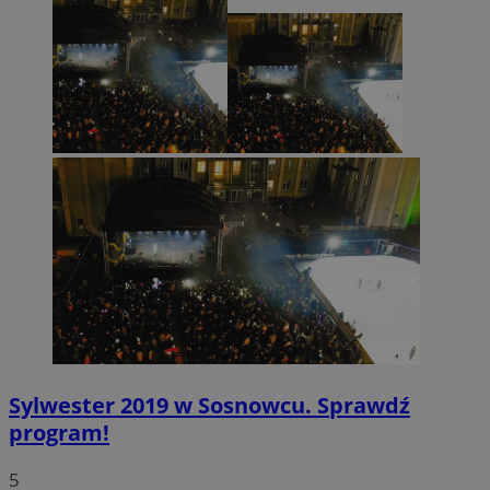
CookieScriptConsent
4 tygodnie 2 dn
CookieScript
sosnowiecki.pl
Sylwester 2019 w Sosnowcu. Sprawdź
program!
5