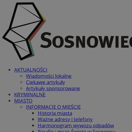
AKTUALNOŚCI
Wiadomości lokalne
Ciekawe artykuły
Artykuły sponsorowane
KRYMINALNE
MIASTO
INFORMACJE O MIEŚCIE
Historia miasta
Ważne adresy i telefony
Harmonogram wywozu odpadów
Parafie i msze Święte w Sosnowcu