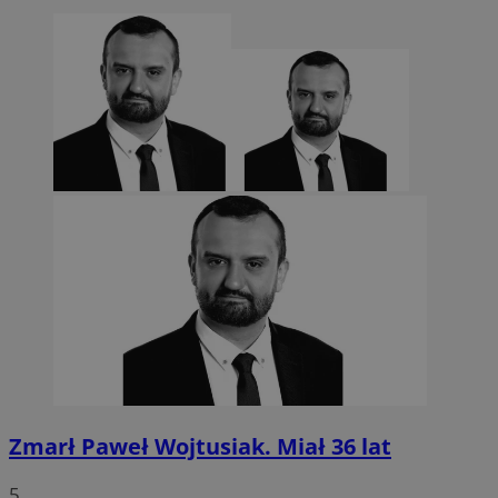
CookieScriptConsent
4 tygodnie 2 dn
CookieScript
sosnowiecki.pl
Zmarł Paweł Wojtusiak. Miał 36 lat
5