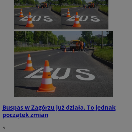
euds
.rfihub.com
Sesja
Google Privacy Policy
VISITOR_PRIVACY_METADATA
5 miesięcy 4
YouTube
tygodnie
.youtube.com
Buspas w Zagórzu już działa. To jednak
początek zmian
5