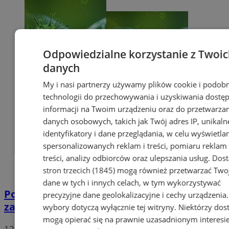
Odpowiedzialne korzystanie z Twoi
danych
My i nasi partnerzy używamy plików cookie i podob
technologii do przechowywania i uzyskiwania dostę
informacji na Twoim urządzeniu oraz do przetwarza
danych osobowych, takich jak Twój adres IP, unikaln
identyfikatory i dane przeglądania, w celu wyświetla
spersonalizowanych reklam i treści, pomiaru reklam 
treści, analizy odbiorców oraz ulepszania usług.
Dos
stron trzecich (1845)
mogą również przetwarzać Two
dane w tych i innych celach, w tym wykorzystywać
Potwierdzono pierwszy przypadek
precyzyjne dane geolokalizacyjne i cechy urządzenia
zarażenia koronawirusem w Sosnowcu
wybory dotyczą wyłącznie tej witryny. Niektórzy do
mogą opierać się na prawnie uzasadnionym interesi
12