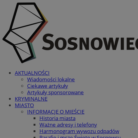
AKTUALNOŚCI
Wiadomości lokalne
Ciekawe artykuły
Artykuły sponsorowane
KRYMINALNE
MIASTO
INFORMACJE O MIEŚCIE
Historia miasta
Ważne adresy i telefony
Harmonogram wywozu odpadów
Parafie i msze Święte w Sosnowcu