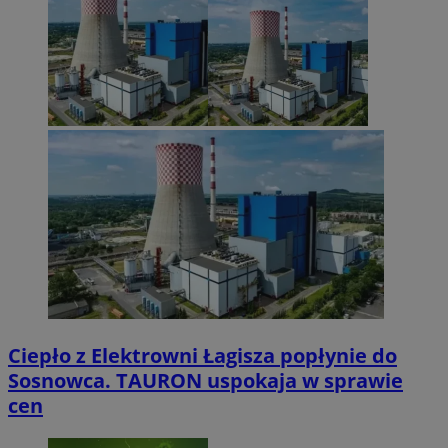
Ciepło z Elektrowni Łagisza popłynie do
Sosnowca. TAURON uspokaja w sprawie
cen