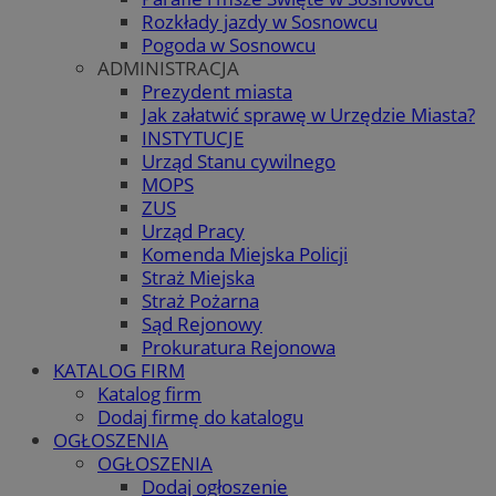
Rozkłady jazdy w Sosnowcu
Pogoda w Sosnowcu
ADMINISTRACJA
Prezydent miasta
Jak załatwić sprawę w Urzędzie Miasta?
INSTYTUCJE
Urząd Stanu cywilnego
MOPS
ZUS
Urząd Pracy
Komenda Miejska Policji
Straż Miejska
Straż Pożarna
Sąd Rejonowy
Prokuratura Rejonowa
KATALOG FIRM
Katalog firm
Dodaj firmę do katalogu
OGŁOSZENIA
OGŁOSZENIA
Dodaj ogłoszenie