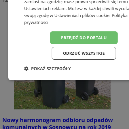
zamiast na zgodzie; masz prawo sprzeciwić się temu
Ustawieniach reklam
. Możesz w każdej chwili wycof
swoją zgodę w
Ustawieniach plików cookie
.
Polityka
prywatności
PRZEJDŹ DO PORTALU
ODRZUĆ WSZYSTKIE
POKAŻ SZCZEGÓŁY
Niezbędne
Wydajność
Targetow
Funkcjonalność
Niesklasyfikowa
Nowy harmonogram odbioru odpadów
komunalnych w Sosnowcu na rok 2019