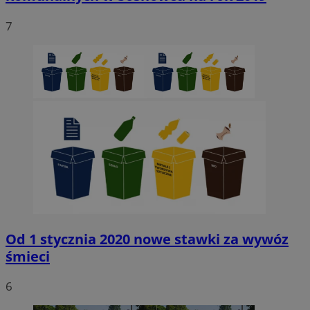
7
Niezbędne
Wydajność
Targetowanie
Funkcjonaln
Niesklasyfikowane
Niezbędne pliki cookie umożliwiają korzystanie z podstawowych fun
strony internetowej, takich jak logowanie użytkownika i zarządzanie
kontem. Bez niezbędnych plików cookie nie można prawidłowo korz
ze strony internetowej.
Provider
/
Okres
Nazwa
Domena
przechowywani
SessID
sosnowiecki.pl
1 rok
QeSessID
sosnowiecki.pl
1 rok
Od 1 stycznia 2020 nowe stawki za wywóz
śmieci
MvSessID
sosnowiecki.pl
1 rok
6