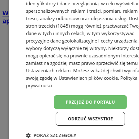
identyfikatory i dane przeglądania, w celu wyświetla
spersonalizowanych reklam i treści, pomiaru reklam 
Wakacyjne zapasy krwi topnieją. RCKiK
treści, analizy odbiorców oraz ulepszania usług.
Dos
apeluje do dawców
stron trzecich (1845)
mogą również przetwarzać Two
dane w tych i innych celach, w tym wykorzystywać
precyzyjne dane geolokalizacyjne i cechy urządzenia
wybory dotyczą wyłącznie tej witryny. Niektórzy do
mogą opierać się na prawnie uzasadnionym interesi
zamiast na zgodzie; masz prawo sprzeciwić się temu
Ustawieniach reklam
. Możesz w każdej chwili wycof
swoją zgodę w
Ustawieniach plików cookie
.
Polityka
prywatności
PRZEJDŹ DO PORTALU
ODRZUĆ WSZYSTKIE
POKAŻ SZCZEGÓŁY