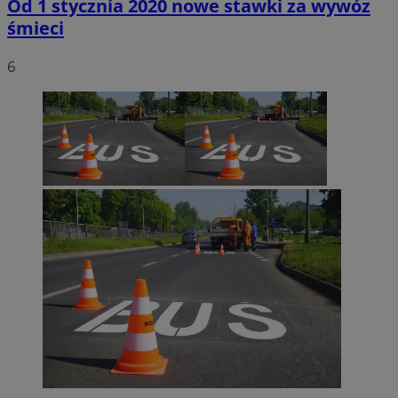
Od 1 stycznia 2020 nowe stawki za wywóz
śmieci
6
CookieScriptConsent
4 tygodnie 2 dn
CookieScript