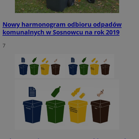
QeSessID
sosnowiecki.pl
1 rok
Nowy harmonogram odbioru odpadów
komunalnych w Sosnowcu na rok 2019
MvSessID
sosnowiecki.pl
1 rok
7
euds
.rfihub.com
Sesja
Google Privacy Policy
VISITOR_PRIVACY_METADATA
5 miesięcy 4
YouTube
tygodnie
.youtube.com