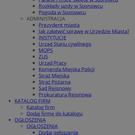
Rozkłady jazdy w Sosnowcu
Pogoda w Sosnowcu
ADMINISTRACJA
Prezydent miasta
Jak załatwić sprawę w Urzędzie Miasta?
INSTYTUCJE
Urząd Stanu cywilnego
MOPS
ZUS
Urząd Pracy
Komenda Miejska Policji
Straż Miejska
Straż Pożarna
Sąd Rejonowy
Prokuratura Rejonowa
KATALOG FIRM
Katalog firm
Dodaj firmę do katalogu
OGŁOSZENIA
OGŁOSZENIA
Dodaj ogłoszenie