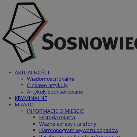
AKTUALNOŚCI
Wiadomości lokalne
Ciekawe artykuły
Artykuły sponsorowane
KRYMINALNE
MIASTO
INFORMACJE O MIEŚCIE
Historia miasta
Ważne adresy i telefony
Harmonogram wywozu odpadów
Parafie i msze Święte w Sosnowcu