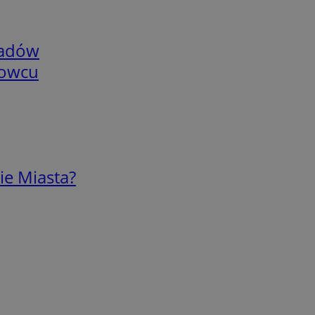
adów
nowcu
ie Miasta?