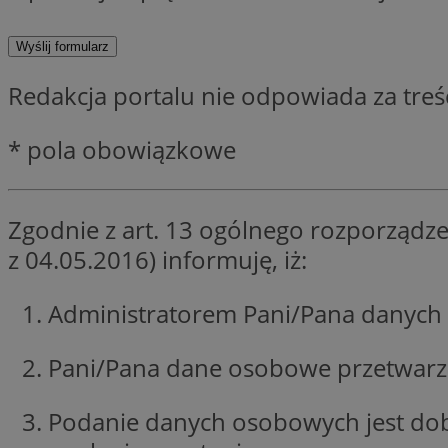
SessID
QeSessID
MvSessID
Redakcja portalu nie odpowiada za tre
euds
* pola obowiązkowe
VISITOR_PRIVACY_
Zgodnie z art. 13 ogólnego rozporządze
z 04.05.2016) informuję, iż:
CookieScriptConse
Administratorem Pani/Pana danych 
Pani/Pana dane osobowe przetwarzan
__cf_bm
Podanie danych osobowych jest do
__cf_bm