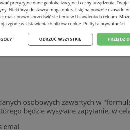
wać precyzyjne dane geolokalizacyjne i cechy urządzenia. Twoje
tryny. Niektórzy dostawcy mogą opierać się na prawnie uzasadnio
ie; masz prawo sprzeciwić się temu w
Ustawieniach reklam
. Może
woją zgodę w
Ustawieniach plików cookie
.
Polityka prywatności
EGÓŁY
ODRZUĆ WSZYSTKIE
PRZEJDŹ 
Wydajność
Targetowanie
Funkcjonalność
Ni
ezbędne
Wydajność
Targetowanie
Funkcjonalność
Niesklasyfikow
 danych osobowych zawartych w "formula
o którego będzie wysyłane zapytanie, w c
ie umożliwiają korzystanie z podstawowych funkcji strony internetowej, takich jak log
Bez niezbędnych plików cookie nie można prawidłowo korzystać ze strony internetowe
Provider
/
Okres
s email
Opis
Domena
przechowywania