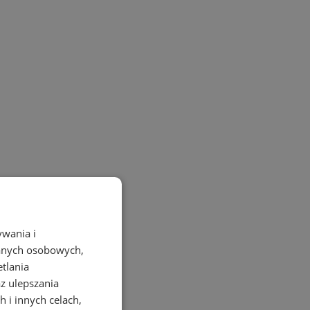
ywania i
danych osobowych,
etlania
az ulepszania
 i innych celach,