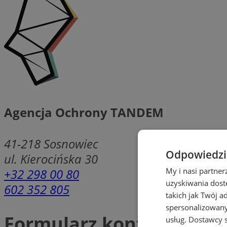
Agencja Ochrony TANDEM
41-218
Sosnowiec
Odpowiedzia
ul. Kierocińska 30
+32 298 00 80
My i nasi partne
uzyskiwania dost
602 352 805
takich jak Twój a
spersonalizowanyc
Formularz kontaktowy
usług.
Dostawcy s