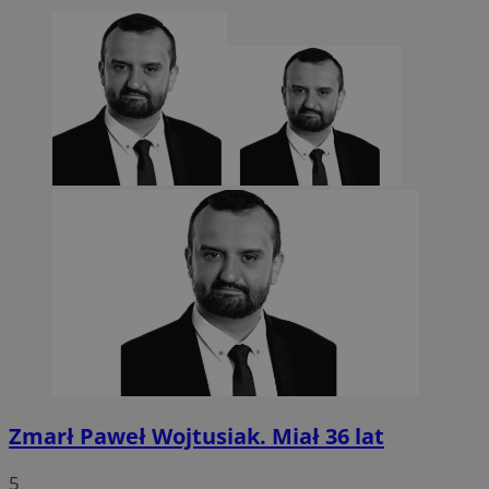
euds
.rfihub.com
Sesja
Google Privacy Policy
VISITOR_PRIVACY_METADATA
5 miesięcy 4
YouTube
tygodnie
.youtube.com
Zmarł Paweł Wojtusiak. Miał 36 lat
5