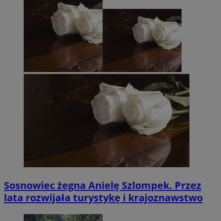
Sosnowiec żegna Anielę Szlompek. Przez
lata rozwijała turystykę i krajoznawstwo