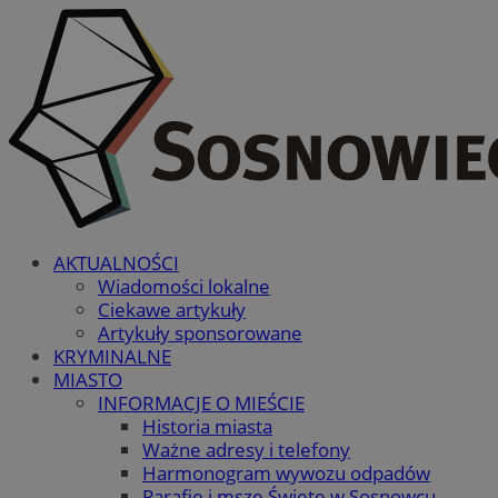
AKTUALNOŚCI
Wiadomości lokalne
Ciekawe artykuły
Artykuły sponsorowane
KRYMINALNE
MIASTO
INFORMACJE O MIEŚCIE
Historia miasta
Ważne adresy i telefony
Harmonogram wywozu odpadów
Parafie i msze Święte w Sosnowcu