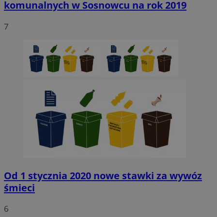
komunalnych w Sosnowcu na rok 2019
7
Niezbędne
Wydajność
Targetowanie
Funkcjonaln
Niesklasyfikowane
Niezbędne pliki cookie umożliwiają korzystanie z podstawowych fun
strony internetowej, takich jak logowanie użytkownika i zarządzanie
kontem. Bez niezbędnych plików cookie nie można prawidłowo korz
ze strony internetowej.
Provider
/
Okres
Nazwa
Domena
przechowywani
SessID
sosnowiecki.pl
1 rok
QeSessID
sosnowiecki.pl
1 rok
Od 1 stycznia 2020 nowe stawki za wywóz
śmieci
MvSessID
sosnowiecki.pl
1 rok
6