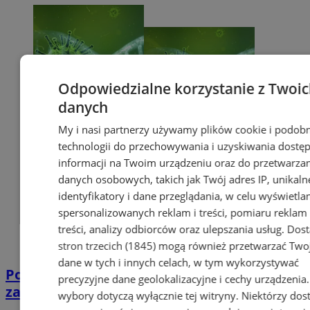
Odpowiedzialne korzystanie z Twoi
danych
My i nasi partnerzy używamy plików cookie i podob
technologii do przechowywania i uzyskiwania dostę
informacji na Twoim urządzeniu oraz do przetwarza
danych osobowych, takich jak Twój adres IP, unikaln
identyfikatory i dane przeglądania, w celu wyświetla
spersonalizowanych reklam i treści, pomiaru reklam 
treści, analizy odbiorców oraz ulepszania usług.
Dos
stron trzecich (1845)
mogą również przetwarzać Two
dane w tych i innych celach, w tym wykorzystywać
Potwierdzono pierwszy przypadek
precyzyjne dane geolokalizacyjne i cechy urządzenia
zarażenia koronawirusem w Sosnowcu
wybory dotyczą wyłącznie tej witryny. Niektórzy do