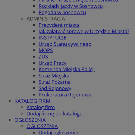
Rozkłady jazdy w Sosnowcu
Pogoda w Sosnowcu
ADMINISTRACJA
Prezydent miasta
Jak załatwić sprawę w Urzędzie Miasta?
INSTYTUCJE
Urząd Stanu cywilnego
MOPS
ZUS
Urząd Pracy
Komenda Miejska Policji
Straż Miejska
Straż Pożarna
Sąd Rejonowy
Prokuratura Rejonowa
KATALOG FIRM
Katalog firm
Dodaj firmę do katalogu
OGŁOSZENIA
OGŁOSZENIA
Dodaj ogłoszenie