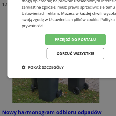
mogą opierać się na prawnie uzasadnionym interesi
12
zamiast na zgodzie; masz prawo sprzeciwić się temu
Ustawieniach reklam
. Możesz w każdej chwili wycof
swoją zgodę w
Ustawieniach plików cookie
.
Polityka
prywatności
PRZEJDŹ DO PORTALU
ODRZUĆ WSZYSTKIE
POKAŻ SZCZEGÓŁY
Niezbędne
Wydajność
Targetow
Funkcjonalność
Niesklasyfikowa
Nowy harmonogram odbioru odpadów