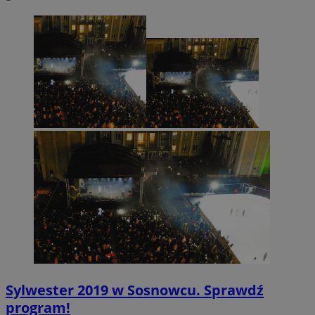
CookieScriptConsent
4 tygodnie 2 dn
CookieScript
sosnowiecki.pl
Sylwester 2019 w Sosnowcu. Sprawdź
program!