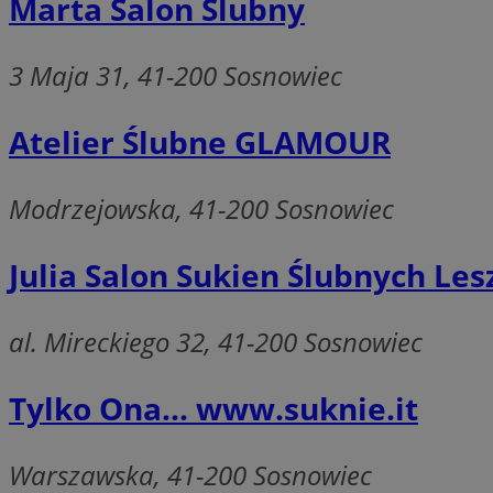
Marta Salon Ślubny
zarządzanie kontem. 
Nazwa
3 Maja 31, 41-200 Sosnowiec
SessID
QeSessID
Atelier Ślubne GLAMOUR
MvSessID
euds
Modrzejowska, 41-200 Sosnowiec
VISITOR_PRIVACY_
Julia Salon Sukien Ślubnych Le
al. Mireckiego 32, 41-200 Sosnowiec
Tylko Ona... www.suknie.it
CookieScriptConse
Warszawska, 41-200 Sosnowiec
__cf_bm