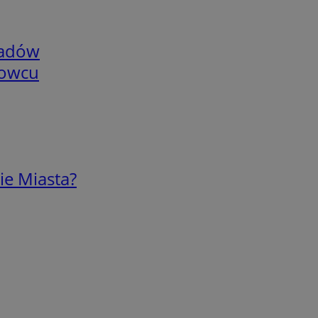
adów
nowcu
ie Miasta?