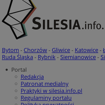
ustat_qcbmX95Xf0
_clsk
ANON_ID
__eoi
DSID
ustat_gid
__Secure-
ROLLOUT_TOKEN
Bytom
-
Chorzów
-
Gliwice
-
Katowice
-
Ruda Śląska
-
Rybnik
-
Siemianowice
-
S
_ga_7FG7N91JN8
IDE
Portal
__gpi
Redakcja
ADKUID
Patronat medialny
_ga
Praktyki w silesia.info.pl
ruds
Regulaminy portalu
Polityka prywatności