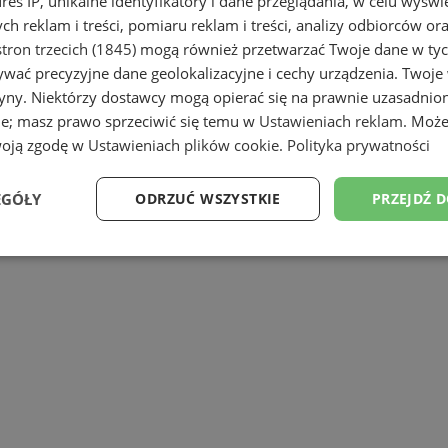
dres IP, unikalne identyfikatory i dane przeglądania, w celu wyświ
h reklam i treści, pomiaru reklam i treści, analizy odbiorców or
tron trzecich (1845)
mogą również przetwarzać Twoje dane w tych
lony sukni ślubnych
w mieście Sosnowie
wać precyzyjne dane geolokalizacyjne i cechy urządzenia. Twoje
jwiększy wybór w doskonale skrojonych 
tryny. Niektórzy dostawcy mogą opierać się na prawnie uzasadnio
irm. W naszych propozycjach znajdują s
ie; masz prawo sprzeciwić się temu w
Ustawieniach reklam
. Może
woją zgodę w
Ustawieniach plików cookie
.
Polityka prywatności
stworzoną na miarę Twoich potrzeb!
EGÓŁY
ODRZUĆ WSZYSTKIE
PRZEJDŹ 
Wydajność
Targetowanie
Funkcjonalność
Ni
ezbędne
Wydajność
Targetowanie
Funkcjonalność
Niesklasyfikow
ie umożliwiają korzystanie z podstawowych funkcji strony internetowej, takich jak log