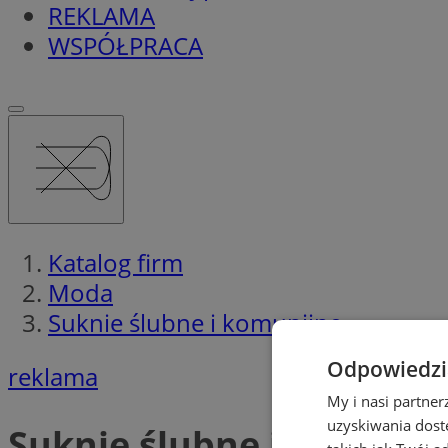
REKLAMA
WSPÓŁPRACA
Katalog firm
Moda
Suknie ślubne i komunijne
Odpowiedzia
reklama
My i nasi partne
uzyskiwania dost
Suknie ślubne i komunij