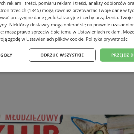
h reklam i treści, pomiaru reklam i treści, analizy odbiorców or
tron trzecich (1845)
mogą również przetwarzać Twoje dane w tych
wać precyzyjne dane geolokalizacyjne i cechy urządzenia. Twoje
tryny. Niektórzy dostawcy mogą opierać się na prawnie uzasadnio
ie; masz prawo sprzeciwić się temu w
Ustawieniach reklam
. Może
woją zgodę w
Ustawieniach plików cookie
.
Polityka prywatności
EGÓŁY
ODRZUĆ WSZYSTKIE
PRZEJDŹ 
Wydajność
Targetowanie
Funkcjonalność
Ni
ezbędne
Wydajność
Targetowanie
Funkcjonalność
Niesklasyfikow
ie umożliwiają korzystanie z podstawowych funkcji strony internetowej, takich jak log
Bez niezbędnych plików cookie nie można prawidłowo korzystać ze strony internetowe