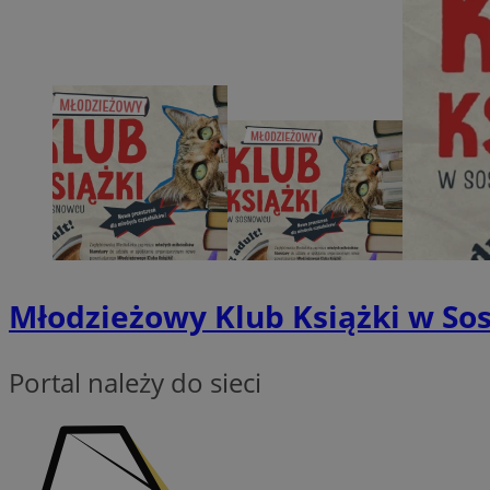
Nazwa
SessID
QeSessID
MvSessID
euds
VISITOR_PRIVACY_
Młodzieżowy Klub Książki w So
Portal należy do sieci
CookieScriptConse
__cf_bm