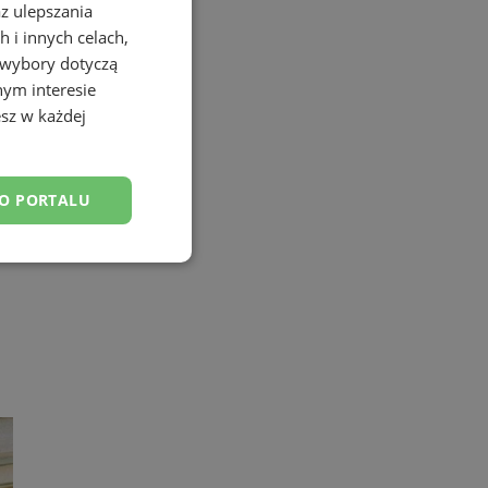
az ulepszania
 i innych celach,
 wybory dotyczą
nym interesie
sz w każdej
DO PORTALU
esklasyfikowane
ane
owanie użytkownika i
j.