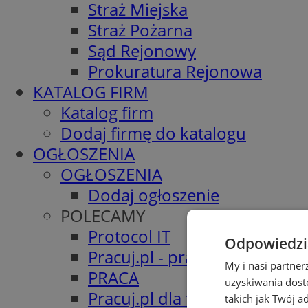
Straż Miejska
Straż Pożarna
Sąd Rejonowy
Prokuratura Rejonowa
KATALOG FIRM
Katalog firm
Dodaj firmę do katalogu
OGŁOSZENIA
OGŁOSZENIA
Dodaj ogłoszenie
POLECAMY
Protocol IT
Odpowiedzia
Pracuj.pl - praca w Sosnowc
My i nasi partne
PRACA
uzyskiwania dost
Pracuj.pl dla firm
takich jak Twój a