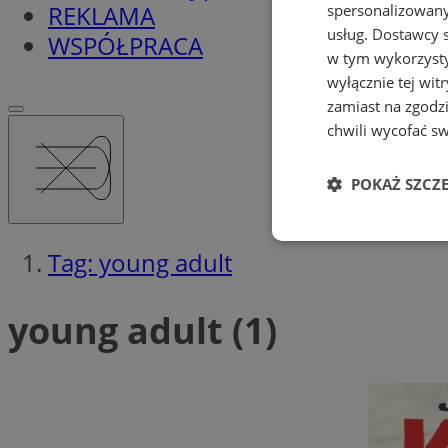
REKLAMA
spersonalizowanyc
usług.
Dostawcy s
WSPÓŁPRACA
w tym wykorzysty
wyłącznie tej wi
zamiast na zgodz
chwili wycofać s
POKAŻ SZCZ
Niezbędne
Tag: young adult
young adult (1)
Ni
Niezbędne pliki cook
zarządzanie kontem. 