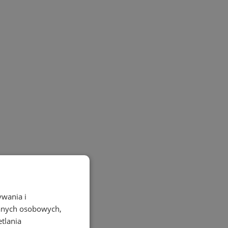
ywania i
danych osobowych,
etlania