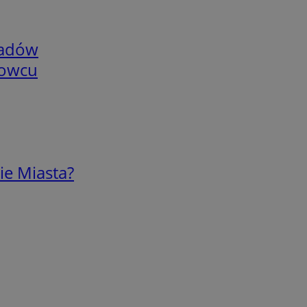
adów
nowcu
ie Miasta?