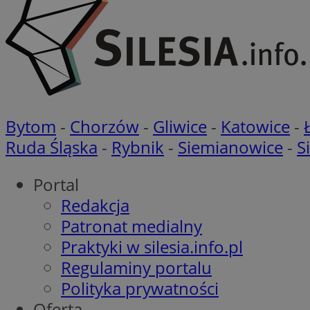
__cf_bm
Nazwa
Provider
Nazwa
Nazwa
Bytom
-
Chorzów
-
Gliwice
-
Katowice
-
__Secure-YNID
Domena
Nazwa
Ruda Śląska
-
Rybnik
-
Siemianowice
-
S
openstat_higd0hq
OAID
_cfuvid
.vimeo.c
_fbp
ustat_86zhzqab74l
Portal
openstat_gid
YSC
Redakcja
ustat_fdd84hfvmX
_clck
Patronat medialny
ustat_0737X2Xdr554
VISITOR_INFO1_LIV
Praktyki w silesia.info.pl
ADK_EX_11
_clsk
Regulaminy portalu
openstat_rufhx0sv
openstat_ex0rxiq
Polityka prywatności
rud
ustat_qcbmX95Xf0
Oferta