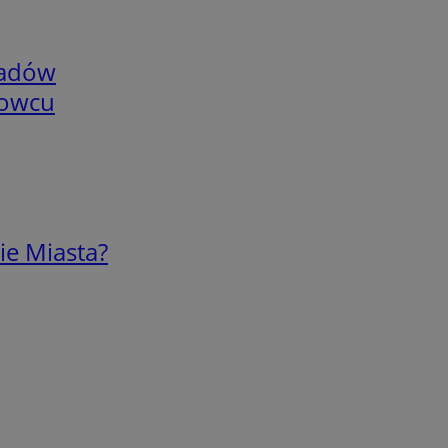
adów
nowcu
ie Miasta?