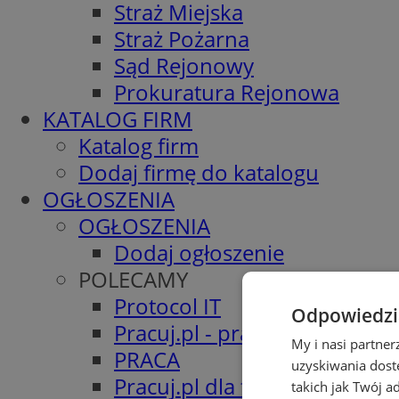
Straż Miejska
Straż Pożarna
Sąd Rejonowy
Prokuratura Rejonowa
KATALOG FIRM
Katalog firm
Dodaj firmę do katalogu
OGŁOSZENIA
OGŁOSZENIA
Dodaj ogłoszenie
POLECAMY
Protocol IT
Odpowiedzia
Pracuj.pl - praca w Sosnowc
My i nasi partne
PRACA
uzyskiwania dost
Pracuj.pl dla firm
takich jak Twój a