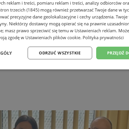
h reklam i treści, pomiaru reklam i treści, analizy odbiorców or
tron trzecich (1845)
mogą również przetwarzać Twoje dane w tych
wać precyzyjne dane geolokalizacyjne i cechy urządzenia. Twoje
tryny. Niektórzy dostawcy mogą opierać się na prawnie uzasadnio
ie; masz prawo sprzeciwić się temu w
Ustawieniach reklam
. Może
woją zgodę w
Ustawieniach plików cookie
.
Polityka prywatności
EGÓŁY
ODRZUĆ WSZYSTKIE
PRZEJDŹ 
Wydajność
Targetowanie
Funkcjonalność
Ni
ezbędne
Wydajność
Targetowanie
Funkcjonalność
Niesklasyfikow
ie umożliwiają korzystanie z podstawowych funkcji strony internetowej, takich jak log
Bez niezbędnych plików cookie nie można prawidłowo korzystać ze strony internetowe