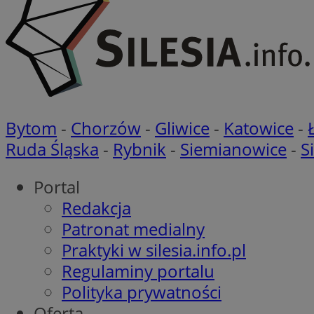
__cf_bm
Nazwa
Provider
Nazwa
Nazwa
Bytom
-
Chorzów
-
Gliwice
-
Katowice
-
__Secure-YNID
Domena
Nazwa
Ruda Śląska
-
Rybnik
-
Siemianowice
-
S
openstat_higd0hq
OAID
_cfuvid
.vimeo.c
_fbp
ustat_86zhzqab74l
Portal
openstat_gid
YSC
Redakcja
ustat_fdd84hfvmX
_clck
Patronat medialny
ustat_0737X2Xdr554
VISITOR_INFO1_LIV
Praktyki w silesia.info.pl
ADK_EX_11
_clsk
Regulaminy portalu
openstat_rufhx0sv
openstat_ex0rxiq
Polityka prywatności
rud
ustat_qcbmX95Xf0
Oferta