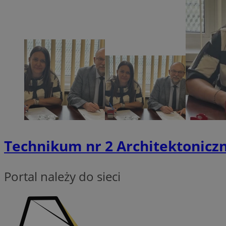
Nazwa
SessID
QeSessID
MvSessID
euds
VISITOR_PRIVACY_
Technikum nr 2 Architektonicz
Portal należy do sieci
CookieScriptConse
__cf_bm