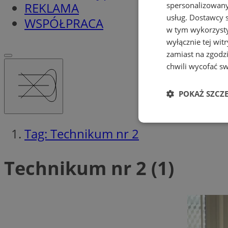
REKLAMA
spersonalizowanyc
usług.
Dostawcy s
WSPÓŁPRACA
w tym wykorzysty
wyłącznie tej wi
zamiast na zgodz
chwili wycofać s
POKAŻ SZCZ
Niezbędne
Tag: Technikum nr 2
Technikum nr 2 (1)
Ni
Niezbędne pliki cook
zarządzanie kontem. 