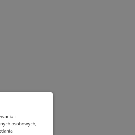
ywania i
danych osobowych,
etlania