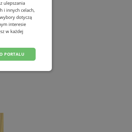
az ulepszania
 i innych celach,
 wybory dotyczą
nym interesie
sz w każdej
DO PORTALU
esklasyfikowane
ane
owanie użytkownika i
j.