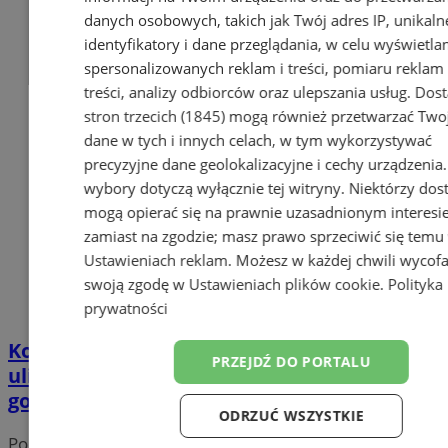
danych osobowych, takich jak Twój adres IP, unikaln
identyfikatory i dane przeglądania, w celu wyświetla
spersonalizowanych reklam i treści, pomiaru reklam 
treści, analizy odbiorców oraz ulepszania usług.
Dos
stron trzecich (1845)
mogą również przetwarzać Two
dane w tych i innych celach, w tym wykorzystywać
precyzyjne dane geolokalizacyjne i cechy urządzenia
wybory dotyczą wyłącznie tej witryny. Niektórzy do
mogą opierać się na prawnie uzasadnionym interesi
zamiast na zgodzie; masz prawo sprzeciwić się temu
Ustawieniach reklam
. Możesz w każdej chwili wycof
swoją zgodę w
Ustawieniach plików cookie
.
Polityka
prywatności
Kolejne dobre wiadomości. Łącznik między
PRZEJDŹ DO PORTALU
ulicą Sedlaka a Niepodległości prawie
gotowy!
ODRZUĆ WSZYSTKIE
Portal należy do sieci