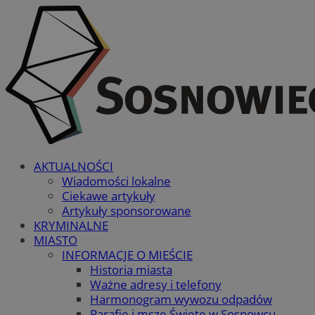
AKTUALNOŚCI
Wiadomości lokalne
Ciekawe artykuły
Artykuły sponsorowane
KRYMINALNE
MIASTO
INFORMACJE O MIEŚCIE
Historia miasta
Ważne adresy i telefony
Harmonogram wywozu odpadów
Parafie i msze Święte w Sosnowcu