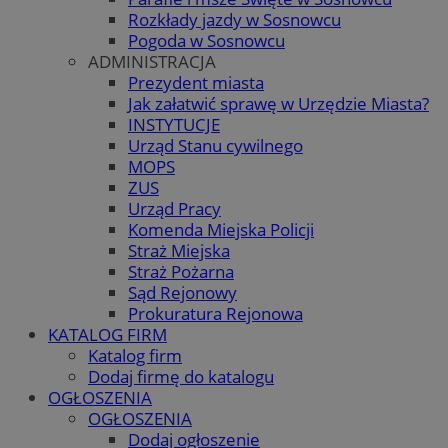
Rozkłady jazdy w Sosnowcu
Pogoda w Sosnowcu
ADMINISTRACJA
Prezydent miasta
Jak załatwić sprawę w Urzędzie Miasta?
INSTYTUCJE
Urząd Stanu cywilnego
MOPS
ZUS
Urząd Pracy
Komenda Miejska Policji
Straż Miejska
Straż Pożarna
Sąd Rejonowy
Prokuratura Rejonowa
KATALOG FIRM
Katalog firm
Dodaj firmę do katalogu
OGŁOSZENIA
OGŁOSZENIA
Dodaj ogłoszenie