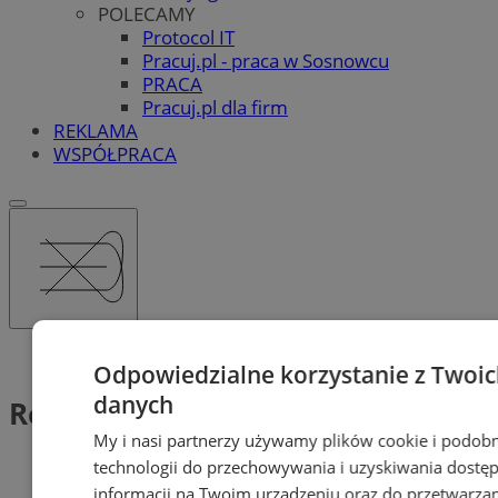
POLECAMY
Protocol IT
Pracuj.pl - praca w Sosnowcu
PRACA
Pracuj.pl dla firm
REKLAMA
WSPÓŁPRACA
Tag: Remont Dróg
Odpowiedzialne korzystanie z Twoi
danych
Remont Dróg (1)
My i nasi partnerzy używamy plików cookie i podob
technologii do przechowywania i uzyskiwania dostę
informacji na Twoim urządzeniu oraz do przetwarza