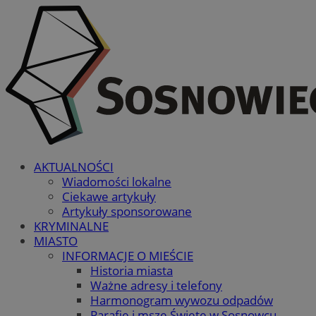
AKTUALNOŚCI
Wiadomości lokalne
Ciekawe artykuły
Artykuły sponsorowane
KRYMINALNE
MIASTO
INFORMACJE O MIEŚCIE
Historia miasta
Ważne adresy i telefony
Harmonogram wywozu odpadów
Parafie i msze Święte w Sosnowcu