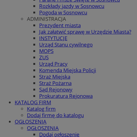
Rozkłady jazdy w Sosnowcu
Pogoda w Sosnowcu
ADMINISTRACJA
Prezydent miasta
Jak załatwić sprawę w Urzędzie Miasta?
INSTYTUCJE
Urząd Stanu cywilnego
MOPS
ZUS
Urząd Pracy
Komenda Miejska Policji
Straż Miejska
Straż Pożarna
Sąd Rejonowy
Prokuratura Rejonowa
KATALOG FIRM
Katalog firm
Dodaj firmę do katalogu
OGŁOSZENIA
OGŁOSZENIA
Dodaj ogłoszenie