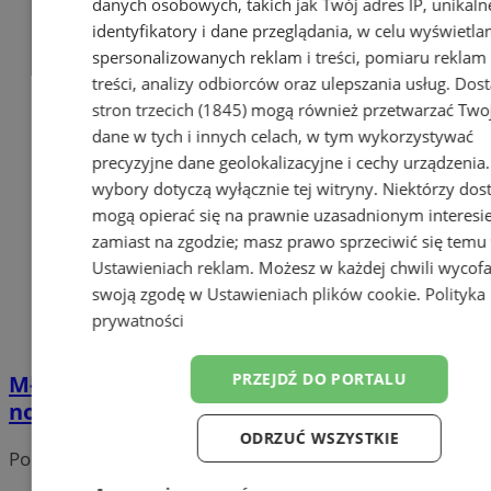
danych osobowych, takich jak Twój adres IP, unikaln
identyfikatory i dane przeglądania, w celu wyświetla
spersonalizowanych reklam i treści, pomiaru reklam 
treści, analizy odbiorców oraz ulepszania usług.
Dos
stron trzecich (1845)
mogą również przetwarzać Two
dane w tych i innych celach, w tym wykorzystywać
precyzyjne dane geolokalizacyjne i cechy urządzenia
wybory dotyczą wyłącznie tej witryny. Niektórzy do
mogą opierać się na prawnie uzasadnionym interesi
zamiast na zgodzie; masz prawo sprzeciwić się temu
Ustawieniach reklam
. Możesz w każdej chwili wycof
swoją zgodę w
Ustawieniach plików cookie
.
Polityka
prywatności
PRZEJDŹ DO PORTALU
Młodzieżowy Klub Książki w Sosnowcu –
nowa przestrzeń dla młodych czytelników
ODRZUĆ WSZYSTKIE
Portal należy do sieci