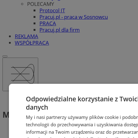
POLECAMY
Protocol IT
Pracuj.pl - praca w Sosnowcu
PRACA
Pracuj.pl dla firm
REKLAMA
WSPÓŁPRACA
Odpowiedzialne korzystanie z Twoi
Tag: Młodzieżowy Klub Książki
danych
Młodzieżowy Klub Książki (1)
My i nasi partnerzy używamy plików cookie i podob
technologii do przechowywania i uzyskiwania dostę
informacji na Twoim urządzeniu oraz do przetwarza