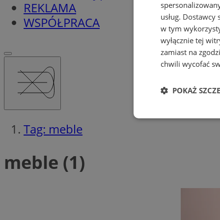
REKLAMA
spersonalizowanyc
usług.
Dostawcy s
WSPÓŁPRACA
w tym wykorzysty
wyłącznie tej wi
zamiast na zgodz
chwili wycofać s
POKAŻ SZCZ
Niezbędne
Tag: meble
meble (1)
Ni
Niezbędne pliki cook
zarządzanie kontem. 