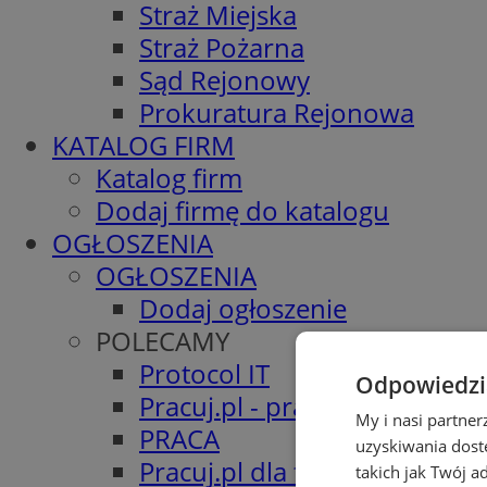
Straż Miejska
Straż Pożarna
Sąd Rejonowy
Prokuratura Rejonowa
KATALOG FIRM
Katalog firm
Dodaj firmę do katalogu
OGŁOSZENIA
OGŁOSZENIA
Dodaj ogłoszenie
POLECAMY
Protocol IT
Odpowiedzia
Pracuj.pl - praca w Sosnowc
My i nasi partne
PRACA
uzyskiwania dost
Pracuj.pl dla firm
takich jak Twój a