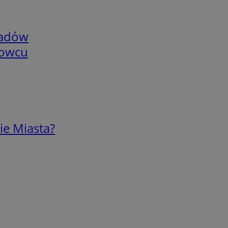
adów
nowcu
ie Miasta?