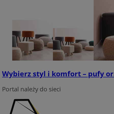
Nazwa
SessID
QeSessID
MvSessID
euds
VISITOR_PRIVACY_
Wybierz styl i komfort – pufy o
Portal należy do sieci
CookieScriptConse
__cf_bm