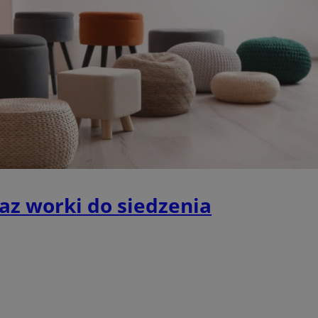
Provider
/
Okres
Opis
Domena
przechowywania
sosnowiecki.pl
1 rok
Ten plik cookie przechowuje identyfi
sosnowiecki.pl
1 rok
Ten plik cookie przechowuje identyfi
sosnowiecki.pl
1 rok
Ten plik cookie przechowuje identyfi
.rfihub.com
Sesja
Ten plik cookie jest używany do p
zgody użytkownika w odniesieniu d
Zazwyczaj rejestruje, czy użytkowni
usługi śledzenia lub reklamy.
METADATA
5 miesięcy 4
Ten plik cookie przechowuje inform
YouTube
tygodnie
użytkownika oraz jego preferencjac
.youtube.com
prywatności podczas korzystania z w
wybory dotyczące polityki prywatno
raz worki do siedzenia
zgody, zapewniając ich przestrzega
wizytach. Dzięki temu użytkownik 
konfigurować swoich preferencji, c
zgodność z regulacjami ochrony da
nt
4 tygodnie 2 dni
Ten plik cookie jest używany przez 
CookieScript
Google Privacy Policy
Script.com do zapamiętywania prefe
sosnowiecki.pl
zgody użytkownika na pliki cookie. 
aby baner cookie Cookie-Script.com
29 minut 56
Ten plik cookie służy do rozróżniani
Cloudflare
sekund
to korzystne dla strony internetow
Inc.