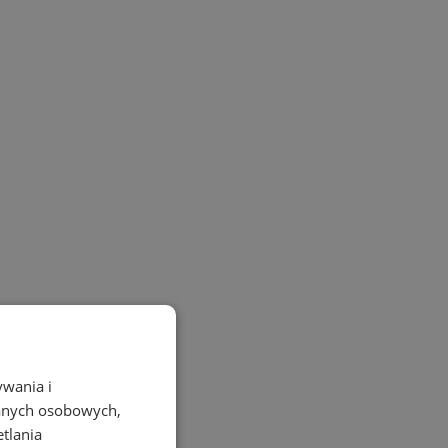
ywania i
danych osobowych,
etlania