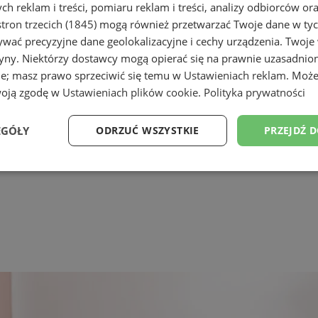
h reklam i treści, pomiaru reklam i treści, analizy odbiorców or
tron trzecich (1845)
mogą również przetwarzać Twoje dane w tych
wać precyzyjne dane geolokalizacyjne i cechy urządzenia. Twoje
tryny. Niektórzy dostawcy mogą opierać się na prawnie uzasadnio
ie; masz prawo sprzeciwić się temu w
Ustawieniach reklam
. Może
woją zgodę w
Ustawieniach plików cookie
.
Polityka prywatności
EGÓŁY
ODRZUĆ WSZYSTKIE
PRZEJDŹ 
Wydajność
Targetowanie
Funkcjonalność
Ni
ezbędne
Wydajność
Targetowanie
Funkcjonalność
Niesklasyfikow
ie umożliwiają korzystanie z podstawowych funkcji strony internetowej, takich jak log
Bez niezbędnych plików cookie nie można prawidłowo korzystać ze strony internetowe