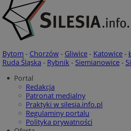
__cf_bm
Nazwa
Provider
Nazwa
Nazwa
Bytom
-
Chorzów
-
Gliwice
-
Katowice
-
__Secure-YNID
Domena
Nazwa
Ruda Śląska
-
Rybnik
-
Siemianowice
-
S
openstat_higd0hq
OAID
_cfuvid
.vimeo.c
_fbp
ustat_86zhzqab74l
Portal
openstat_gid
YSC
Redakcja
ustat_fdd84hfvmX
_clck
Patronat medialny
ustat_0737X2Xdr554
VISITOR_INFO1_LIV
Praktyki w silesia.info.pl
ADK_EX_11
_clsk
Regulaminy portalu
openstat_rufhx0sv
openstat_ex0rxiq
Polityka prywatności
rud
ustat_qcbmX95Xf0
Oferta