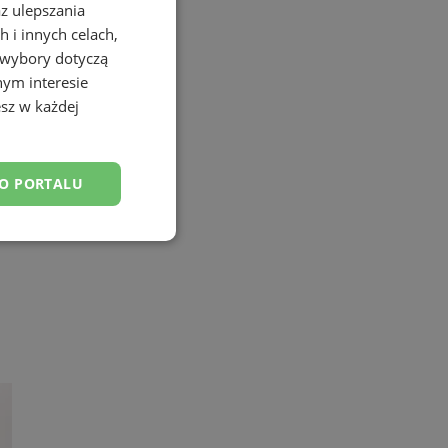
az ulepszania
 i innych celach,
 wybory dotyczą
nym interesie
sz w każdej
DO PORTALU
esklasyfikowane
ane
owanie użytkownika i
j.