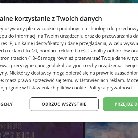
lne korzystanie z Twoich danych
rzy używamy plików cookie i podobnych technologii do przechow
ępu do informacji na Twoim urządzeniu oraz do przetwarzania 
dres IP, unikalne identyfikatory i dane przeglądania, w celu wyświ
h reklam i treści, pomiaru reklam i treści, analizy odbiorców or
tron trzecich (1845)
mogą również przetwarzać Twoje dane w tych
wać precyzyjne dane geolokalizacyjne i cechy urządzenia. Twoje
tryny. Niektórzy dostawcy mogą opierać się na prawnie uzasadnio
ie; masz prawo sprzeciwić się temu w
Ustawieniach reklam
. Może
e Światy" w Galerii MUZA
woją zgodę w
Ustawieniach plików cookie
.
Polityka prywatności
EGÓŁY
ODRZUĆ WSZYSTKIE
PRZEJDŹ 
Wydajność
Targetowanie
Funkcjonalność
Ni