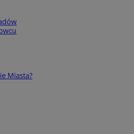
adów
nowcu
ie Miasta?