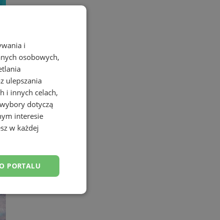
ywania i
danych osobowych,
etlania
az ulepszania
 i innych celach,
 wybory dotyczą
nym interesie
sz w każdej
DO PORTALU
esklasyfikowane