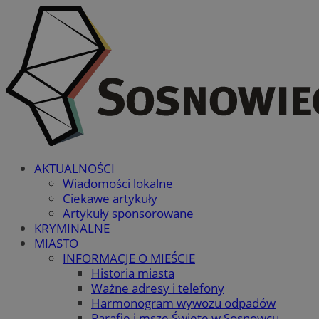
AKTUALNOŚCI
Wiadomości lokalne
Ciekawe artykuły
Artykuły sponsorowane
KRYMINALNE
MIASTO
INFORMACJE O MIEŚCIE
Historia miasta
Ważne adresy i telefony
Harmonogram wywozu odpadów
Parafie i msze Święte w Sosnowcu