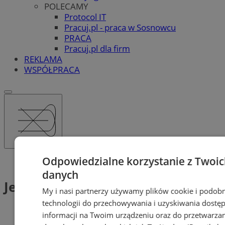
POLECAMY
Protocol IT
Pracuj.pl - praca w Sosnowcu
PRACA
Pracuj.pl dla firm
REKLAMA
WSPÓŁPRACA
Odpowiedzialne korzystanie z Twoi
Tag: Jeden z Dziesięciu
danych
Jeden z Dziesięciu (1)
My i nasi partnerzy używamy plików cookie i podob
technologii do przechowywania i uzyskiwania dostę
informacji na Twoim urządzeniu oraz do przetwarza