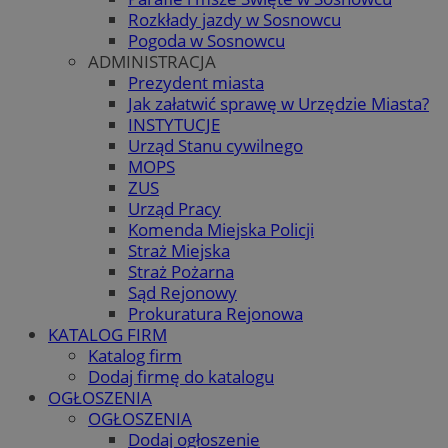
Rozkłady jazdy w Sosnowcu
Pogoda w Sosnowcu
ADMINISTRACJA
Prezydent miasta
Jak załatwić sprawę w Urzędzie Miasta?
INSTYTUCJE
Urząd Stanu cywilnego
MOPS
ZUS
Urząd Pracy
Komenda Miejska Policji
Straż Miejska
Straż Pożarna
Sąd Rejonowy
Prokuratura Rejonowa
KATALOG FIRM
Katalog firm
Dodaj firmę do katalogu
OGŁOSZENIA
OGŁOSZENIA
Dodaj ogłoszenie