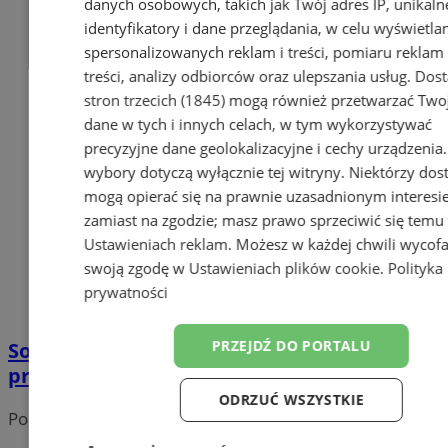
danych osobowych, takich jak Twój adres IP, unikaln
identyfikatory i dane przeglądania, w celu wyświetla
spersonalizowanych reklam i treści, pomiaru reklam 
treści, analizy odbiorców oraz ulepszania usług.
Dos
stron trzecich (1845)
mogą również przetwarzać Two
dane w tych i innych celach, w tym wykorzystywać
precyzyjne dane geolokalizacyjne i cechy urządzenia
wybory dotyczą wyłącznie tej witryny. Niektórzy do
mogą opierać się na prawnie uzasadnionym interesi
zamiast na zgodzie; masz prawo sprzeciwić się temu
Ustawieniach reklam
. Możesz w każdej chwili wycof
swoją zgodę w
Ustawieniach plików cookie
.
Polityka
prywatności
PRZEJDŹ DO PORTALU
Sosnowiczanin niemal pobił rekord
programu "Jeden z Dziesięciu"!
ODRZUĆ WSZYSTKIE
Portal należy do sieci