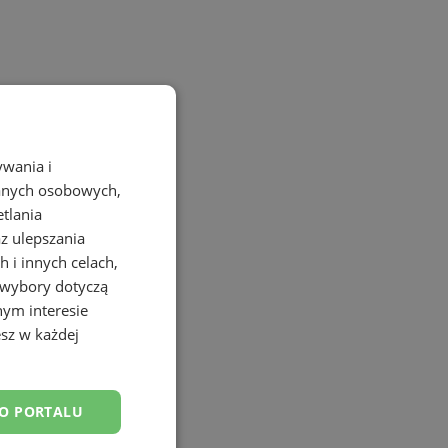
ywania i
danych osobowych,
etlania
az ulepszania
 i innych celach,
 wybory dotyczą
nym interesie
sz w każdej
DO PORTALU