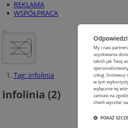
REKLAMA
WSPÓŁPRACA
Odpowiedzia
My i nasi partne
uzyskiwania dost
takich jak Twój a
spersonalizowanyc
Tag: infolinia
usług.
Dostawcy s
w tym wykorzysty
wyłącznie tej wi
infolinia (2)
zamiast na zgodz
chwili wycofać s
POKAŻ SZCZ