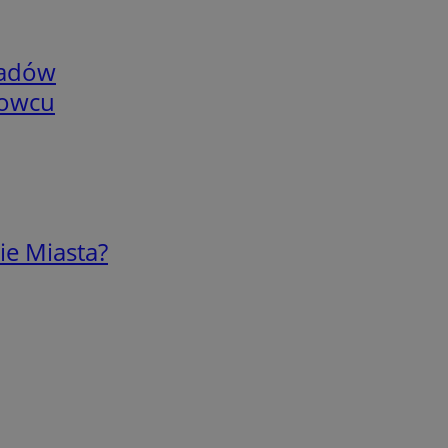
adów
nowcu
ie Miasta?