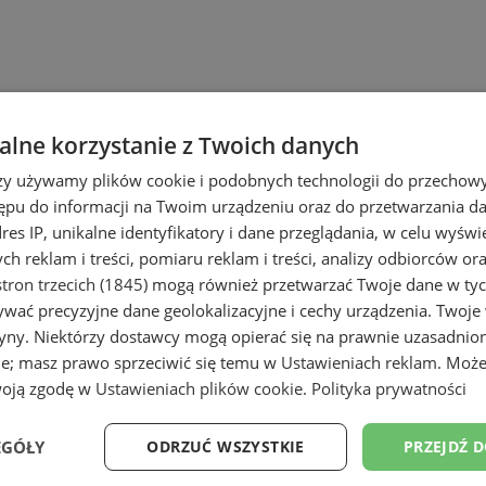
lne korzystanie z Twoich danych
rzy używamy plików cookie i podobnych technologii do przechow
ępu do informacji na Twoim urządzeniu oraz do przetwarzania 
dres IP, unikalne identyfikatory i dane przeglądania, w celu wyświ
h reklam i treści, pomiaru reklam i treści, analizy odbiorców or
tron trzecich (1845)
mogą również przetwarzać Twoje dane w tych
wać precyzyjne dane geolokalizacyjne i cechy urządzenia. Twoje
tryny. Niektórzy dostawcy mogą opierać się na prawnie uzasadnio
ie; masz prawo sprzeciwić się temu w
Ustawieniach reklam
. Może
woją zgodę w
Ustawieniach plików cookie
.
Polityka prywatności
EGÓŁY
ODRZUĆ WSZYSTKIE
PRZEJDŹ 