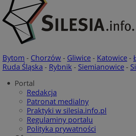
_fbp
ustat_86zhzqab74l
openstat_gid
YSC
ustat_fdd84hfvmX
_clck
ustat_0737X2Xdr554
VISITOR_INFO1_LIV
ADK_EX_11
_clsk
openstat_rufhx0sv
Bytom
-
Chorzów
-
Gliwice
-
Katowice
-
openstat_ex0rxiq
rud
Ruda Śląska
-
Rybnik
-
Siemianowice
-
S
ustat_qcbmX95Xf0
_clsk
ANON_ID
Portal
Redakcja
__eoi
DSID
Patronat medialny
Praktyki w silesia.info.pl
ustat_gid
__Secure-
Regulaminy portalu
ROLLOUT_TOKEN
Polityka prywatności