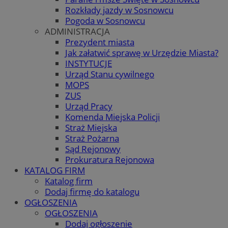
Rozkłady jazdy w Sosnowcu
Pogoda w Sosnowcu
ADMINISTRACJA
Prezydent miasta
Jak załatwić sprawę w Urzędzie Miasta?
INSTYTUCJE
Urząd Stanu cywilnego
MOPS
ZUS
Urząd Pracy
Komenda Miejska Policji
Straż Miejska
Straż Pożarna
Sąd Rejonowy
Prokuratura Rejonowa
KATALOG FIRM
Katalog firm
Dodaj firmę do katalogu
OGŁOSZENIA
OGŁOSZENIA
Dodaj ogłoszenie