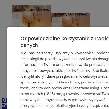
Odpowiedzialne korzystanie z Twoi
danych
My i nasi partnerzy używamy plików cookie i podob
technologii do przechowywania i uzyskiwania dostę
informacji na Twoim urządzeniu oraz do przetwarza
danych osobowych, takich jak Twój adres IP, unikaln
identyfikatory i dane przeglądania, w celu wyświetla
spersonalizowanych reklam i treści, pomiaru reklam 
treści, analizy odbiorców oraz ulepszania usług.
Dos
stron trzecich (1845)
mogą również przetwarzać Two
Diecezja znów na ustach całej Polski.
dane w tych i innych celach, w tym wykorzystywać
Zapraszają na rekolekcje o sferze
precyzyjne dane geolokalizacyjne i cechy urządzenia