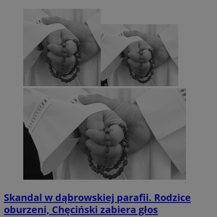
euds
.rfihub.com
Sesja
Google Privacy Policy
VISITOR_PRIVACY_METADATA
5 miesięcy 4
YouTube
tygodnie
.youtube.com
Skandal w dąbrowskiej parafii. Rodzice
oburzeni, Chęciński zabiera głos