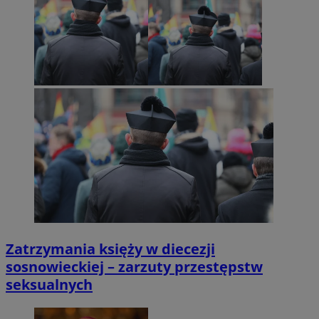
Zatrzymania księży w diecezji
sosnowieckiej – zarzuty przestępstw
seksualnych