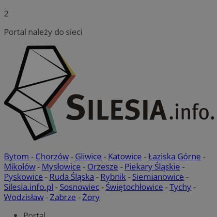
2
Portal należy do sieci
CookieScriptConsent
4 tygodnie 2 dn
CookieScript
sosnowiecki.pl
Bytom
-
Chorzów
-
Gliwice
-
Katowice
-
Łaziska Górne
-
Mikołów
-
Mysłowice
-
Orzesze
-
Piekary Śląskie
-
Pyskowice
-
Ruda Śląska
-
Rybnik
-
Siemianowice
-
Silesia.info.pl
-
Sosnowiec
-
Świętochłowice
-
Tychy
-
Wodzisław
-
Zabrze
-
Żory
Portal