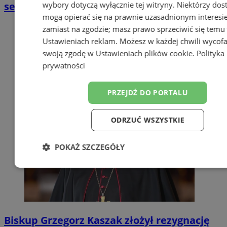
wybory dotyczą wyłącznie tej witryny. Niektórzy do
seksualnej
mogą opierać się na prawnie uzasadnionym interesi
zamiast na zgodzie; masz prawo sprzeciwić się temu
Ustawieniach reklam
. Możesz w każdej chwili wycof
swoją zgodę w
Ustawieniach plików cookie
.
Polityka
prywatności
PRZEJDŹ DO PORTALU
ODRZUĆ WSZYSTKIE
POKAŻ SZCZEGÓŁY
Niezbędne
Wydajność
Targetow
Funkcjonalność
Niesklasyfikowa
Biskup Grzegorz Kaszak złożył rezygnację