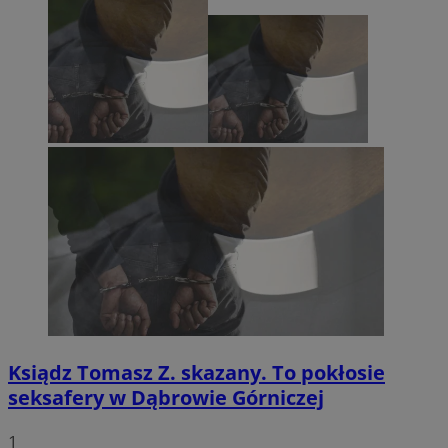
Ksiądz Tomasz Z. skazany. To pokłosie
seksafery w Dąbrowie Górniczej
1