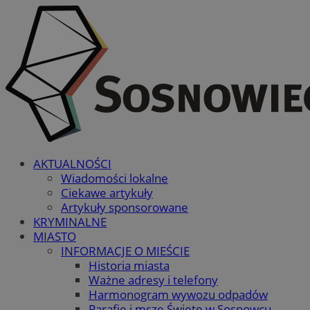
AKTUALNOŚCI
Wiadomości lokalne
Ciekawe artykuły
Artykuły sponsorowane
KRYMINALNE
MIASTO
INFORMACJE O MIEŚCIE
Historia miasta
Ważne adresy i telefony
Harmonogram wywozu odpadów
Parafie i msze Święte w Sosnowcu