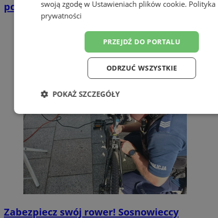
swoją zgodę w
Ustawieniach plików cookie
.
Polityka
podczas akcji "GRAWER"
prywatności
PRZEJDŹ DO PORTALU
ODRZUĆ WSZYSTKIE
POKAŻ SZCZEGÓŁY
Niezbędne
Wydajność
Targetow
Funkcjonalność
Niesklasyfikowa
Zabezpiecz swój rower! Sosnowieccy