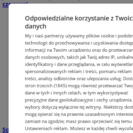
czerwca!
Odpowiedzialne korzystanie z Twoi
danych
My i nasi partnerzy używamy plików cookie i podob
technologii do przechowywania i uzyskiwania dostę
informacji na Twoim urządzeniu oraz do przetwarza
danych osobowych, takich jak Twój adres IP, unikaln
identyfikatory i dane przeglądania, w celu wyświetla
spersonalizowanych reklam i treści, pomiaru reklam 
treści, analizy odbiorców oraz ulepszania usług.
Dos
stron trzecich (1845)
mogą również przetwarzać Two
dane w tych i innych celach, w tym wykorzystywać
precyzyjne dane geolokalizacyjne i cechy urządzenia
wybory dotyczą wyłącznie tej witryny. Niektórzy do
mogą opierać się na prawnie uzasadnionym interesi
zamiast na zgodzie; masz prawo sprzeciwić się temu
Ustawieniach reklam
. Możesz w każdej chwili wycof
Sosnowiczanie zabezpieczyli swoje rowery