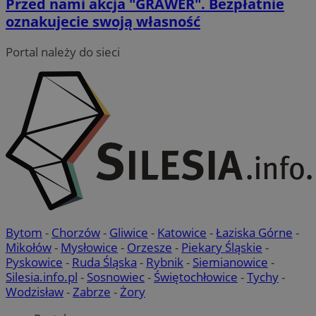
Przed nami akcja "GRAWER". Bezpłatnie
oznakujecie swoją własność
Portal należy do sieci
Google Privacy Policy
VISITOR_PRIVACY_METADATA
5 miesięcy 4
YouTube
tygodnie
.youtube.com
Bytom
-
Chorzów
-
Gliwice
-
Katowice
-
Łaziska Górne
-
Mikołów
-
Mysłowice
-
Orzesze
-
Piekary Śląskie
-
Pyskowice
-
Ruda Śląska
-
Rybnik
-
Siemianowice
-
Silesia.info.pl
-
Sosnowiec
-
Świętochłowice
-
Tychy
-
Wodzisław
-
Zabrze
-
Żory