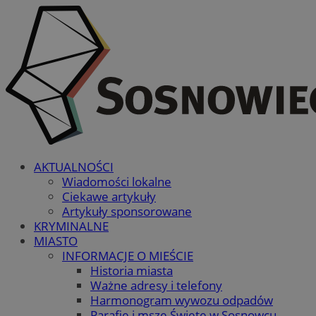
AKTUALNOŚCI
Wiadomości lokalne
Ciekawe artykuły
Artykuły sponsorowane
KRYMINALNE
MIASTO
INFORMACJE O MIEŚCIE
Historia miasta
Ważne adresy i telefony
Harmonogram wywozu odpadów
Parafie i msze Święte w Sosnowcu