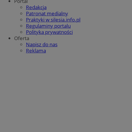
Portal
Redakcja
Patronat medialny
Praktyki w silesia.info.pl
Regulaminy portalu
Polityka prywatności
Oferta
Napisz do nas
Reklama
CookieScriptConsent
4 tygodnie 2 dn
CookieScript
sosnowiecki.pl