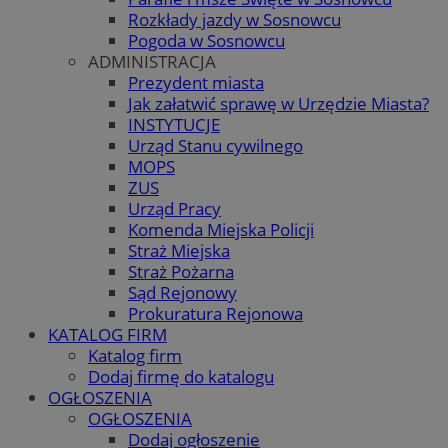
Rozkłady jazdy w Sosnowcu
Pogoda w Sosnowcu
ADMINISTRACJA
Prezydent miasta
Jak załatwić sprawę w Urzędzie Miasta?
INSTYTUCJE
Urząd Stanu cywilnego
MOPS
ZUS
Urząd Pracy
Komenda Miejska Policji
Straż Miejska
Straż Pożarna
Sąd Rejonowy
Prokuratura Rejonowa
KATALOG FIRM
Katalog firm
Dodaj firmę do katalogu
OGŁOSZENIA
OGŁOSZENIA
Dodaj ogłoszenie