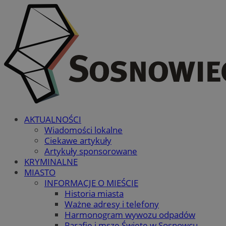
AKTUALNOŚCI
Wiadomości lokalne
Ciekawe artykuły
Artykuły sponsorowane
KRYMINALNE
MIASTO
INFORMACJE O MIEŚCIE
Historia miasta
Ważne adresy i telefony
Harmonogram wywozu odpadów
Parafie i msze Święte w Sosnowcu