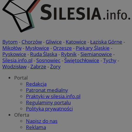
VISITOR_PRIVACY_METADATA
5 miesięcy 4
YouTube
tygodnie
.youtube.com
Bytom
-
Chorzów
-
Gliwice
-
Katowice
-
Łaziska Górne
-
Mikołów
-
Mysłowice
-
Orzesze
-
Piekary Śląskie
-
Pyskowice
-
Ruda Śląska
-
Rybnik
-
Siemianowice
-
Silesia.info.pl
-
Sosnowiec
-
Świętochłowice
-
Tychy
-
Wodzisław
-
Zabrze
-
Żory
Portal
Redakcja
Patronat medialny
Praktyki w silesia.info.pl
Regulaminy portalu
Polityka prywatności
Oferta
Napisz do nas
Reklama