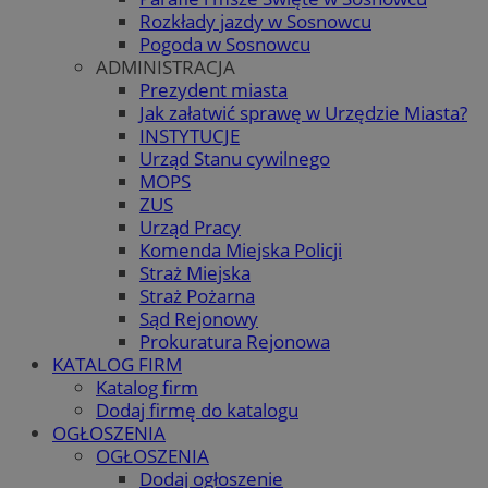
Rozkłady jazdy w Sosnowcu
Pogoda w Sosnowcu
ADMINISTRACJA
Prezydent miasta
Jak załatwić sprawę w Urzędzie Miasta?
INSTYTUCJE
Urząd Stanu cywilnego
MOPS
ZUS
Urząd Pracy
Komenda Miejska Policji
Straż Miejska
Straż Pożarna
Sąd Rejonowy
Prokuratura Rejonowa
KATALOG FIRM
Katalog firm
Dodaj firmę do katalogu
OGŁOSZENIA
OGŁOSZENIA
Dodaj ogłoszenie