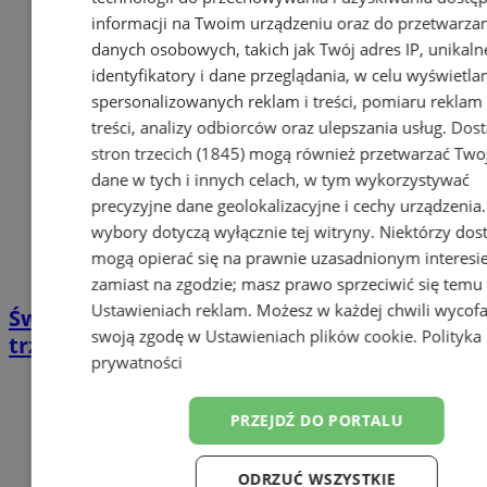
informacji na Twoim urządzeniu oraz do przetwarza
danych osobowych, takich jak Twój adres IP, unikaln
identyfikatory i dane przeglądania, w celu wyświetla
spersonalizowanych reklam i treści, pomiaru reklam 
treści, analizy odbiorców oraz ulepszania usług.
Dos
stron trzecich (1845)
mogą również przetwarzać Two
dane w tych i innych celach, w tym wykorzystywać
precyzyjne dane geolokalizacyjne i cechy urządzenia
wybory dotyczą wyłącznie tej witryny. Niektórzy do
mogą opierać się na prawnie uzasadnionym interesi
zamiast na zgodzie; masz prawo sprzeciwić się temu
Ustawieniach reklam
. Możesz w każdej chwili wycof
Świadczenie 500 plus wzrasta o 300 zł. Czy
swoją zgodę w
Ustawieniach plików cookie
.
Polityka
trzeba składać nowe wnioski?
prywatności
PRZEJDŹ DO PORTALU
ODRZUĆ WSZYSTKIE