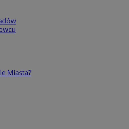
adów
nowcu
ie Miasta?