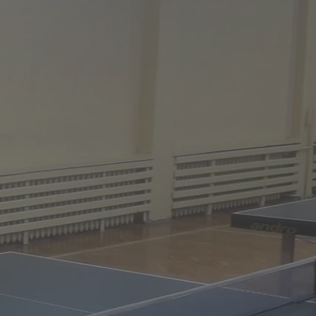
kator sesji.
kator sesji.
kator sesji.
rzechowywania
o usług śledzenia.
k zdecydował się na
acje o zgodzie
h dotyczących
itryny. Rejestruje
ści i ustawień
nie w kolejnych
nie musi ponownie
o zwiększa wygodę i
nych.
usługę Cookie-
rencji dotyczących
Jest to konieczne,
 działał poprawnie.
a ludzi i botów. Jest
ej, ponieważ
rtów na temat
ej.
a ludzi i botów. Jest