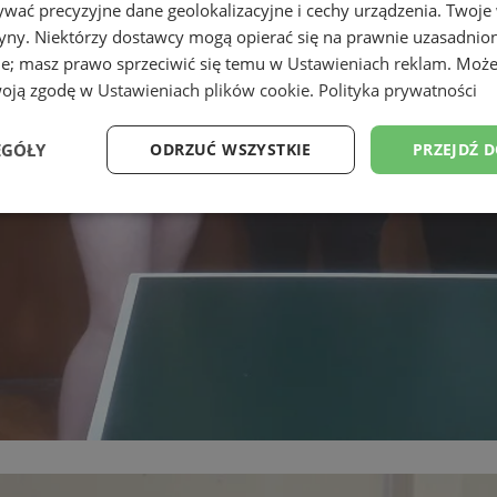
wać precyzyjne dane geolokalizacyjne i cechy urządzenia. Twoje
tryny. Niektórzy dostawcy mogą opierać się na prawnie uzasadnio
ie; masz prawo sprzeciwić się temu w
Ustawieniach reklam
. Może
woją zgodę w
Ustawieniach plików cookie
.
Polityka prywatności
EGÓŁY
ODRZUĆ WSZYSTKIE
PRZEJDŹ 
Wydajność
Targetowanie
Funkcjonalność
Ni
ezbędne
Wydajność
Targetowanie
Funkcjonalność
Niesklasyfikow
ie umożliwiają korzystanie z podstawowych funkcji strony internetowej, takich jak log
Bez niezbędnych plików cookie nie można prawidłowo korzystać ze strony internetowe
Provider
/
Okres
Opis
Domena
przechowywania