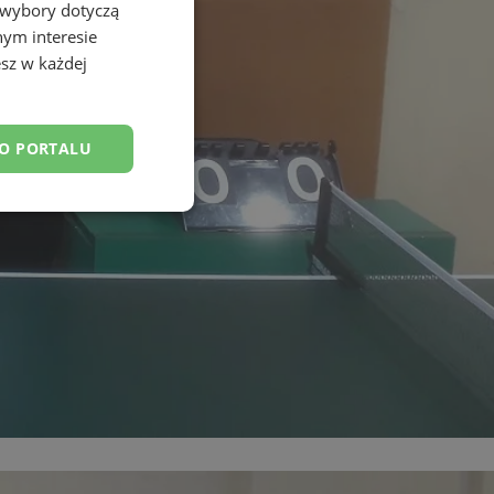
 wybory dotyczą
nym interesie
sz w każdej
DO PORTALU
esklasyfikowane
ane
owanie użytkownika i
j.