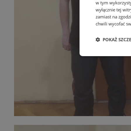
w tym wykorzysty
wyłącznie tej wi
zamiast na zgodz
chwili wycofać s
POKAŻ SZCZ
Niezbędne
Ni
Niezbędne pliki cook
zarządzanie kontem. 
Nazwa