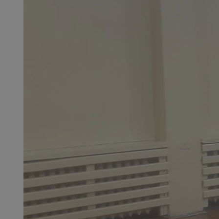
SessID
QeSessID
MvSessID
euds
VISITOR_PRIVACY_
CookieScriptConse
__cf_bm
__cf_bm