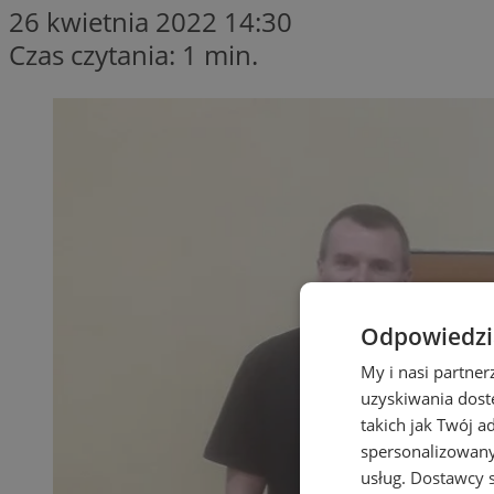
26 kwietnia 2022 14:30
Czas czytania: 1 min.
Odpowiedzia
My i nasi partne
uzyskiwania dost
takich jak Twój a
spersonalizowanyc
usług.
Dostawcy s