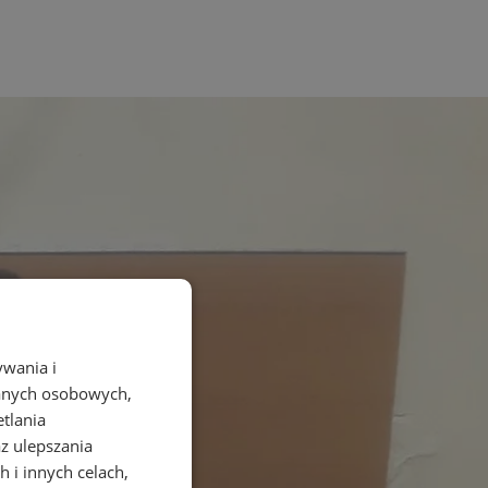
ywania i
danych osobowych,
etlania
az ulepszania
 i innych celach,