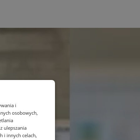
ywania i
danych osobowych,
etlania
az ulepszania
 i innych celach,