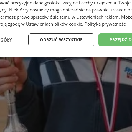
wać precyzyjne dane geolokalizacyjne i cechy urządzenia. Twoje
tryny. Niektórzy dostawcy mogą opierać się na prawnie uzasadnio
ie; masz prawo sprzeciwić się temu w
Ustawieniach reklam
. Może
woją zgodę w
Ustawieniach plików cookie
.
Polityka prywatności
EGÓŁY
ODRZUĆ WSZYSTKIE
PRZEJDŹ 
Wydajność
Targetowanie
Funkcjonalność
Ni
ezbędne
Wydajność
Targetowanie
Funkcjonalność
Niesklasyfikow
ie umożliwiają korzystanie z podstawowych funkcji strony internetowej, takich jak log
Bez niezbędnych plików cookie nie można prawidłowo korzystać ze strony internetowe
Provider
/
Okres
Opis
Domena
przechowywania