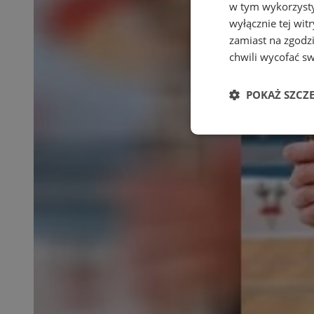
w tym wykorzysty
wyłącznie tej wi
zamiast na zgodz
chwili wycofać s
POKAŻ SZCZ
Niezbędne
Ni
Niezbędne pliki cook
zarządzanie kontem. 
Nazwa