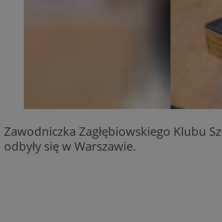
SessID
QeSessID
MvSessID
euds
VISITOR_PRIVACY_
Zawodniczka Zagłębiowskiego Klubu Sze
odbyły się w Warszawie.
CookieScriptConse
__cf_bm
__cf_bm