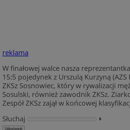
Nazwa
Provider
Nazwa
Nazwa
__Secure-YNID
Domena
Nazwa
openstat_higd0hq
OAID
_cfuvid
.vimeo.c
reklama
_fbp
ustat_86zhzqab74l
openstat_gid
W finałowej walce nasza reprezentantka
YSC
ustat_fdd84hfvmX
15:5 pojedynek z Urszulą Kurzyną (AZS 
_clck
ustat_0737X2Xdr554
VISITOR_INFO1_LIV
ZKSz Sosnowiec, który w rywalizacji męż
ADK_EX_11
Sosulski, również zawodnik ZKSz. Ziarko
_clsk
openstat_rufhx0sv
Zespół ZKSz zajął w końcowej klasyfikacj
openstat_ex0rxiq
rud
ustat_qcbmX95Xf0
_clsk
Słuchaj
⏵︎
ANON_ID
Udostępnij