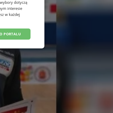
 wybory dotyczą
nym interesie
sz w każdej
DO PORTALU
esklasyfikowane
ane
owanie użytkownika i
j.