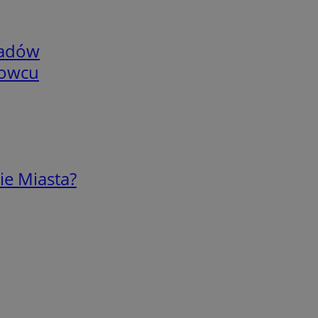
adów
nowcu
ie Miasta?