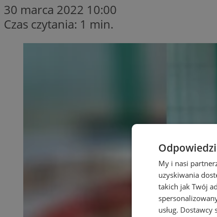
30 marca 2022 10:00
Czas czytania: 1 min.
Odpowiedzia
My i nasi partne
uzyskiwania dost
takich jak Twój a
spersonalizowanyc
usług.
Dostawcy s