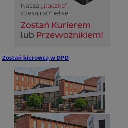
Niezbędne
Wydajność
Targetowanie
Funkcjonalno
Niezbędne pliki cookie umożliwiają korzystanie z podstawowych fun
takich jak logowanie użytkownika i zarządzanie kontem. Bez niezb
Zostań kierowcą w DPD
można prawidłowo korzystać ze strony internetowej.
Provider
/
Okres
Nazwa
Domena
przechowywan
SessID
sosnowiecki.pl
1 rok
QeSessID
sosnowiecki.pl
1 rok
MvSessID
sosnowiecki.pl
1 rok