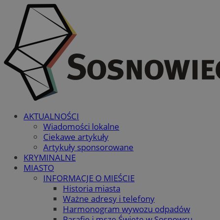
AKTUALNOŚCI
Wiadomości lokalne
Ciekawe artykuły
Artykuły sponsorowane
KRYMINALNE
MIASTO
INFORMACJE O MIEŚCIE
Historia miasta
Ważne adresy i telefony
Harmonogram wywozu odpadów
Parafie i msze Święte w Sosnowcu