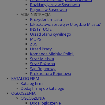
Rozkłady jazdy w Sosnowcu
Pogoda w Sosnowcu
ADMINISTRACJA
Prezydent miasta
Jak załatwić sprawę w Urzędzie Miasta?
INSTYTUCJE
Urząd Stanu cywilnego
MOPS
ZUS
Urząd Pracy
Komenda Miejska Policji
Straż Miejska
Straż Pożarna
Sąd Rejonowy
Prokuratura Rejonowa
KATALOG FIRM
Katalog firm
Dodaj firmę do katalogu
OGŁOSZENIA
OGŁOSZENIA
Dodaj ogłoszenie