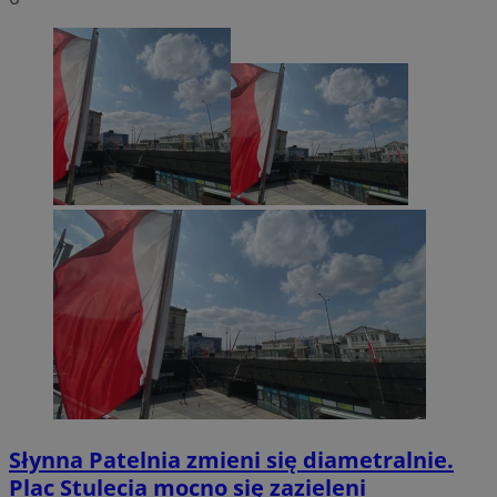
Słynna Patelnia zmieni się diametralnie.
Plac Stulecia mocno się zazieleni