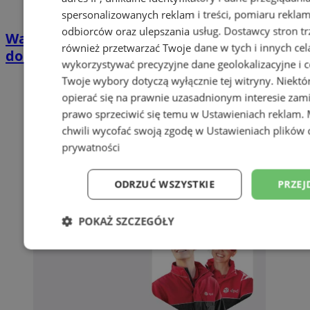
spersonalizowanych reklam i treści, pomiaru reklam i
odbiorców oraz ulepszania usług.
Dostawcy stron tr
Wakacyjny wypoczynek nad Bałtykiem w
również przetwarzać Twoje dane w tych i innych cel
domkach Szmaragdowe Morze
wykorzystywać precyzyjne dane geolokalizacyjne i c
Twoje wybory dotyczą wyłącznie tej witryny. Niekt
opierać się na prawnie uzasadnionym interesie zami
prawo sprzeciwić się temu w
Ustawieniach reklam
.
chwili wycofać swoją zgodę w
Ustawieniach plików 
prywatności
ODRZUĆ WSZYSTKIE
PRZEJ
POKAŻ SZCZEGÓŁY
Niezbędne
Wydajność
Targetowani
Niesklasyfikowane