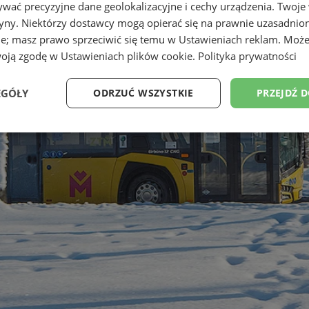
wać precyzyjne dane geolokalizacyjne i cechy urządzenia. Twoje
tryny. Niektórzy dostawcy mogą opierać się na prawnie uzasadnio
ie; masz prawo sprzeciwić się temu w
Ustawieniach reklam
. Może
woją zgodę w
Ustawieniach plików cookie
.
Polityka prywatności
EGÓŁY
ODRZUĆ WSZYSTKIE
PRZEJDŹ 
Wydajność
Targetowanie
Funkcjonalność
Ni
ezbędne
Wydajność
Targetowanie
Funkcjonalność
Niesklasyfikow
ie umożliwiają korzystanie z podstawowych funkcji strony internetowej, takich jak log
Bez niezbędnych plików cookie nie można prawidłowo korzystać ze strony internetowe
Provider
/
Okres
Opis
Domena
przechowywania