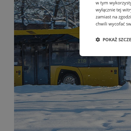
w tym wykorzysty
wyłącznie tej wi
zamiast na zgodz
chwili wycofać s
POKAŻ SZCZ
Niezbędne
Ni
Niezbędne pliki cook
zarządzanie kontem. 
Nazwa