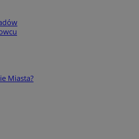
adów
nowcu
ie Miasta?