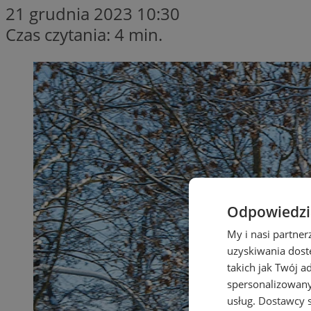
21 grudnia 2023 10:30
Czas czytania: 4 min.
Odpowiedzia
My i nasi partne
uzyskiwania dost
takich jak Twój a
spersonalizowanyc
usług.
Dostawcy s