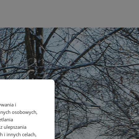
ywania i
danych osobowych,
etlania
az ulepszania
 i innych celach,