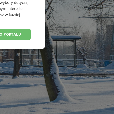
 wybory dotyczą
nym interesie
sz w każdej
DO PORTALU
esklasyfikowane
ane
owanie użytkownika i
j.