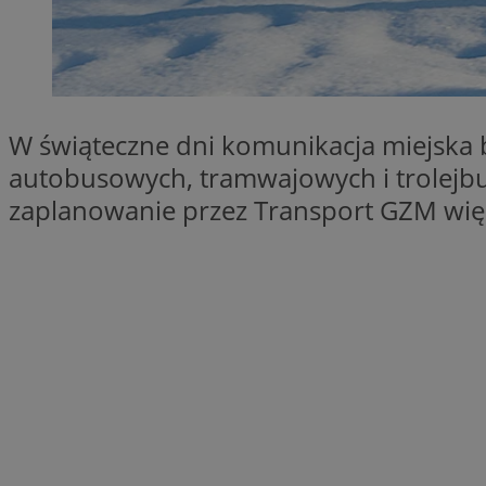
SessID
QeSessID
MvSessID
euds
W świąteczne dni komunikacja miejska b
autobusowych, tramwajowych i trolejbu
VISITOR_PRIVACY_
zaplanowanie przez Transport GZM wię
CookieScriptConse
__cf_bm
__cf_bm