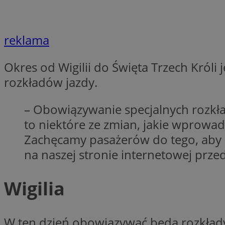
reklama
Nazwa
Provider
Nazwa
Nazwa
Okres od Wigilii do Święta Trzech Króli
__Secure-YNID
Domena
Nazwa
rozkładów jazdy.
openstat_higd0hq
OAID
_cfuvid
.vimeo.c
_fbp
ustat_86zhzqab74l
– Obowiązywanie specjalnych rozkład
openstat_gid
YSC
to niektóre ze zmian, jakie wprowa
ustat_fdd84hfvmX
_clck
Zachęcamy pasażerów do tego, aby 
ustat_0737X2Xdr554
VISITOR_INFO1_LIV
na naszej stronie internetowej prz
ADK_EX_11
_clsk
openstat_rufhx0sv
Wigilia
openstat_ex0rxiq
rud
ustat_qcbmX95Xf0
_clsk
ANON_ID
W ten dzień obowiązywać będą rozkłady 