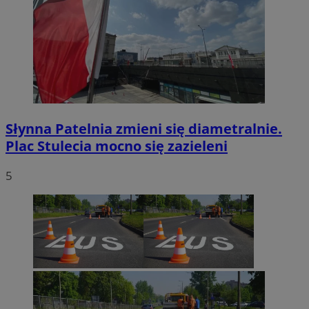
Słynna Patelnia zmieni się diametralnie.
Plac Stulecia mocno się zazieleni
5