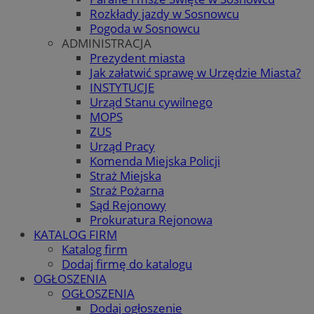
Rozkłady jazdy w Sosnowcu
Pogoda w Sosnowcu
ADMINISTRACJA
Prezydent miasta
Jak załatwić sprawę w Urzędzie Miasta?
INSTYTUCJE
Urząd Stanu cywilnego
MOPS
ZUS
Urząd Pracy
Komenda Miejska Policji
Straż Miejska
Straż Pożarna
Sąd Rejonowy
Prokuratura Rejonowa
KATALOG FIRM
Katalog firm
Dodaj firmę do katalogu
OGŁOSZENIA
OGŁOSZENIA
Dodaj ogłoszenie