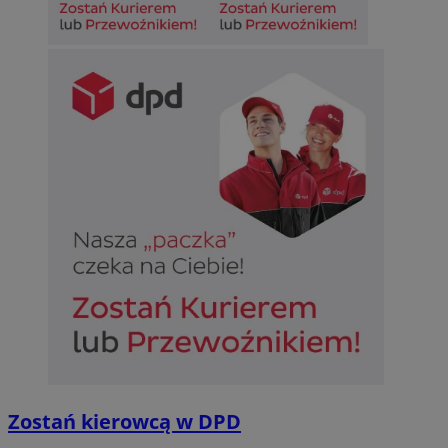
Niesklasyfikowane
Niezbędne
Wydajność
Targetowanie
Funkcjonalno
Niezbędne pliki cookie umożliwiają korzystanie z podstawowych fun
takich jak logowanie użytkownika i zarządzanie kontem. Bez niezb
można prawidłowo korzystać ze strony internetowej.
Provider
/
Okres
Nazwa
Domena
przechowywan
SessID
sosnowiecki.pl
1 rok
QeSessID
sosnowiecki.pl
1 rok
Zostań kierowcą w DPD
MvSessID
sosnowiecki.pl
1 rok