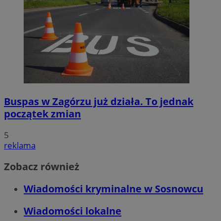
Buspas w Zagórzu już działa. To jednak
początek zmian
5
reklama
Zobacz również
Wiadomości kryminalne w Sosnowcu
Wiadomości lokalne