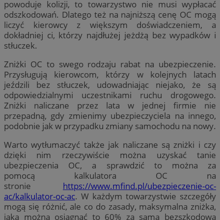
powoduje kolizji, to towarzystwo nie musi wypłacać
odszkodowań. Dlatego też na najniższą cenę OC mogą
liczyć kierowcy z większym doświadczeniem, a
dokładniej ci, którzy najdłużej jeżdżą bez wypadków i
stłuczek.
Zniżki OC to swego rodzaju rabat na ubezpieczenie.
Przysługują kierowcom, którzy w kolejnych latach
jeździli bez stłuczek, udowadniając niejako, że są
odpowiedzialnymi uczestnikami ruchu drogowego.
Zniżki naliczane przez lata w jednej firmie nie
przepadną, gdy zmienimy ubezpieczyciela na innego,
podobnie jak w przypadku zmiany samochodu na nowy.
Warto wytłumaczyć także jak naliczane są zniżki i czy
dzięki nim rzeczywiście można uzyskać tanie
ubezpieczenia OC, a sprawdzić to można za
pomocą kalkulatora OC na
stronie
https://www.mfind.pl/ubezpieczenie-oc-
ac/kalkulator-oc-ac
. W każdym towarzystwie szczegóły
mogą się różnić, ale co do zasady, maksymalna zniżka,
jaką można osiągnąć to 60% za samą bezszkodową