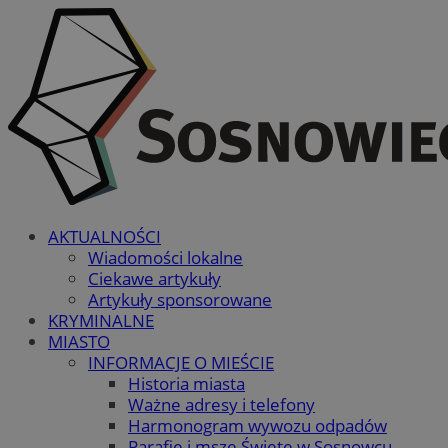
AKTUALNOŚCI
Wiadomości lokalne
Ciekawe artykuły
Artykuły sponsorowane
KRYMINALNE
MIASTO
INFORMACJE O MIEŚCIE
Historia miasta
Ważne adresy i telefony
Harmonogram wywozu odpadów
Parafie i msze Święte w Sosnowcu