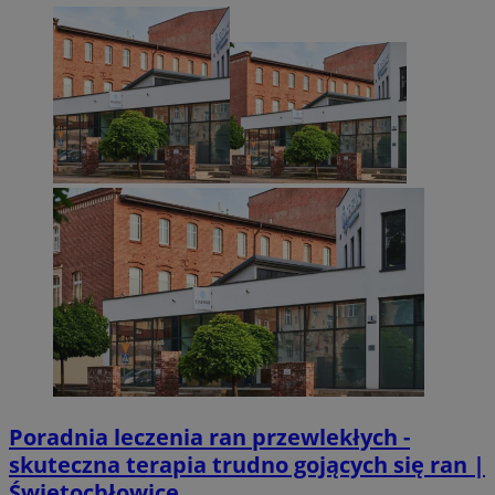
euds
.rfihub.com
Sesja
VISITOR_PRIVACY_METADATA
5 miesięcy 4
YouTube
Googl
tygodnie
.youtube.com
Poradnia leczenia ran przewlekłych -
skuteczna terapia trudno gojących się ran |
Świętochłowice