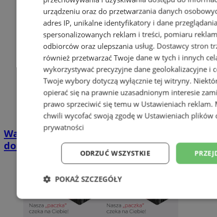
urządzeniu oraz do przetwarzania danych osobowych
adres IP, unikalne identyfikatory i dane przeglądani
spersonalizowanych reklam i treści, pomiaru reklam i
odbiorców oraz ulepszania usług.
Dostawcy stron tr
również przetwarzać Twoje dane w tych i innych cel
wykorzystywać precyzyjne dane geolokalizacyjne i c
Twoje wybory dotyczą wyłącznie tej witryny. Niekt
opierać się na prawnie uzasadnionym interesie zami
prawo sprzeciwić się temu w
Ustawieniach reklam
.
chwili wycofać swoją zgodę w
Ustawieniach plików 
prywatności
Wakacyjny wypoczynek nad Bałtykiem w
domkach Szmaragdowe Morze
ODRZUĆ WSZYSTKIE
PRZEJ
POKAŻ SZCZEGÓŁY
Niezbędne
Wydajność
Targetowani