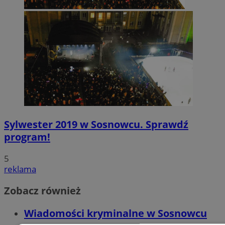
Sylwester 2019 w Sosnowcu. Sprawdź
program!
5
reklama
Zobacz również
Wiadomości kryminalne w Sosnowcu