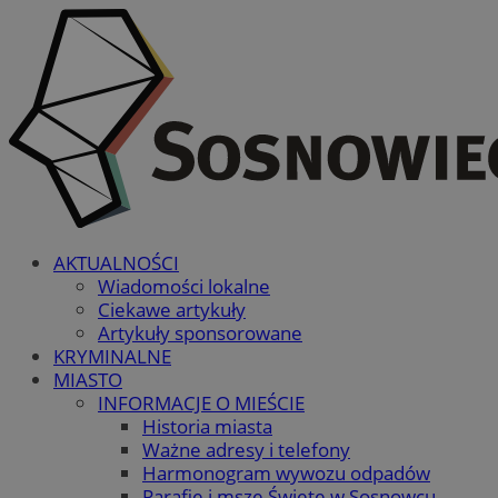
AKTUALNOŚCI
Wiadomości lokalne
Ciekawe artykuły
Artykuły sponsorowane
KRYMINALNE
MIASTO
INFORMACJE O MIEŚCIE
Historia miasta
Ważne adresy i telefony
Harmonogram wywozu odpadów
Parafie i msze Święte w Sosnowcu