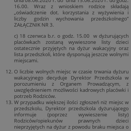
dnia 08.06.2020 r. do dnia 15.06.2020 r. do godz.
16.00. Wraz z wnioskiem rodzice składają
„oświadczenie dot. korzystania z wyżywienia i
liczby godzin wychowania przedszkolnego”
ZAŁĄCZNIK NR 3.
c) 18 czerwca b.r. o godz. 15.00 w dyżurujących
placówkach zostaną wywieszone listy dzieci
ostatecznie przyjętych na dyżur wakacyjny oraz
lista przedszkoli, które dysponują jeszcze wolnymi
miejscami.
O liczbie wolnych miejsc w czasie trwania dyżuru
wakacyjnego decyduje Dyrektor Przedszkola w
porozumieniu z Organem Prowadzącym, z
uwzględnieniem możliwości kadrowych placówki i
potrzeb Rodziców.
W przypadku większej ilości zgłoszeń niż miejsc w
przedszkolu, Dyrektor przedszkola dyżurującego
informuje (poprzez wywieszenie listy)
Rodziców/opiekunów prawnych dzieci
nieprzyjętych na dyżur z powodu braku miejsca o