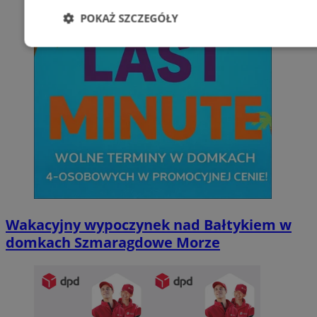
POKAŻ SZCZEGÓŁY
Niezbędne
Wydajność
Targetowani
Niesklasyfikowane
Niezbędne
Wydajność
Targetowanie
Funkcjonalno
Wakacyjny wypoczynek nad Bałtykiem w
Niezbędne pliki cookie umożliwiają korzystanie z podstawowych fun
domkach Szmaragdowe Morze
takich jak logowanie użytkownika i zarządzanie kontem. Bez niezb
można prawidłowo korzystać ze strony internetowej.
Provider
/
Okres
Nazwa
Domena
przechowywan
SessID
sosnowiecki.pl
1 rok