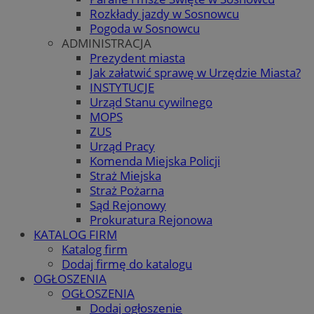
Rozkłady jazdy w Sosnowcu
Pogoda w Sosnowcu
ADMINISTRACJA
Prezydent miasta
Jak załatwić sprawę w Urzędzie Miasta?
INSTYTUCJE
Urząd Stanu cywilnego
MOPS
ZUS
Urząd Pracy
Komenda Miejska Policji
Straż Miejska
Straż Pożarna
Sąd Rejonowy
Prokuratura Rejonowa
KATALOG FIRM
Katalog firm
Dodaj firmę do katalogu
OGŁOSZENIA
OGŁOSZENIA
Dodaj ogłoszenie