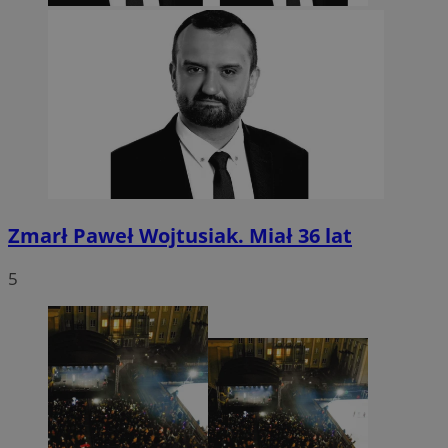
Zmarł Paweł Wojtusiak. Miał 36 lat
5