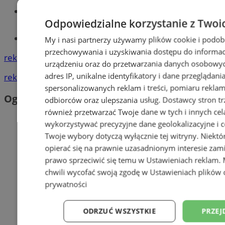
Wiadomości lokalne
Odpowiedzialne korzystanie z Twoi
Tworzenie stron www - Sosnowiec
My i nasi partnerzy używamy plików cookie i podob
przechowywania i uzyskiwania dostępu do informac
reklama
urządzeniu oraz do przetwarzania danych osobowych
adres IP, unikalne identyfikatory i dane przeglądani
reklama
spersonalizowanych reklam i treści, pomiaru reklam i
Ogłoszenia
odbiorców oraz ulepszania usług.
Dostawcy stron tr
również przetwarzać Twoje dane w tych i innych cel
wykorzystywać precyzyjne dane geolokalizacyjne i c
Twoje wybory dotyczą wyłącznie tej witryny. Niekt
opierać się na prawnie uzasadnionym interesie zami
prawo sprzeciwić się temu w
Ustawieniach reklam
.
chwili wycofać swoją zgodę w
Ustawieniach plików 
prywatności
ODRZUĆ WSZYSTKIE
PRZEJ