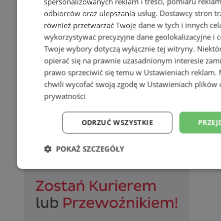
spersonalizowanych reklam i treści, pomiaru reklam i
odbiorców oraz ulepszania usług.
Dostawcy stron tr
również przetwarzać Twoje dane w tych i innych cel
wykorzystywać precyzyjne dane geolokalizacyjne i c
Twoje wybory dotyczą wyłącznie tej witryny. Niekt
opierać się na prawnie uzasadnionym interesie zami
prawo sprzeciwić się temu w
Ustawieniach reklam
.
chwili wycofać swoją zgodę w
Ustawieniach plików 
prywatności
ODRZUĆ WSZYSTKIE
PRZEJ
POKAŻ SZCZEGÓŁY
Niezbędne
Wydajność
Targetowani
Niesklasyfikowane