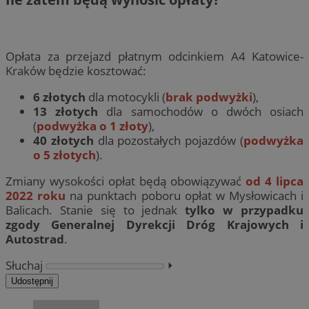
Opłata za przejazd płatnym odcinkiem A4 Katowice-
Kraków będzie kosztować:
6 złotych
dla motocykli (
brak podwyżki
),
13 złotych
dla samochodów o dwóch osiach
(
podwyżka o 1 złoty
),
40 złotych
dla pozostałych pojazdów (
podwyżka
o 5 złotych
).
Zmiany wysokości opłat będą obowiązywać
od 4 lipca
2022 roku
na punktach poboru opłat w Mysłowicach i
Balicach. Stanie się to jednak
tylko w przypadku
zgody Generalnej Dyrekcji Dróg Krajowych i
Autostrad
.
Słuchaj
⏵︎
Udostępnij