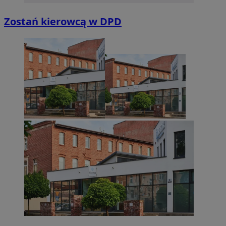
Zostań kierowcą w DPD
Niezbędne
Wydajność
Targetowanie
Funkcjonalno
Niezbędne pliki cookie umożliwiają korzystanie z podstawowych fun
takich jak logowanie użytkownika i zarządzanie kontem. Bez niezb
można prawidłowo korzystać ze strony internetowej.
Provider
/
Okres
Nazwa
Domena
przechowywan
SessID
sosnowiecki.pl
1 rok
QeSessID
sosnowiecki.pl
1 rok
MvSessID
sosnowiecki.pl
1 rok
euds
.rfihub.com
Sesja