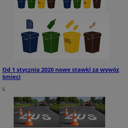
Od 1 stycznia 2020 nowe stawki za wywóz
śmieci
6