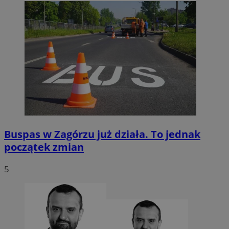
Buspas w Zagórzu już działa. To jednak
początek zmian
5