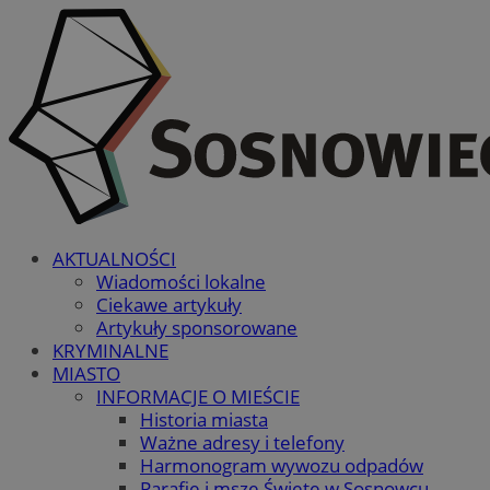
AKTUALNOŚCI
Wiadomości lokalne
Ciekawe artykuły
Artykuły sponsorowane
KRYMINALNE
MIASTO
INFORMACJE O MIEŚCIE
Historia miasta
Ważne adresy i telefony
Harmonogram wywozu odpadów
Parafie i msze Święte w Sosnowcu