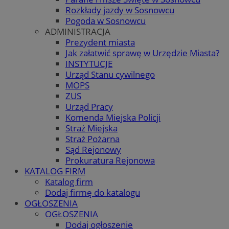
Rozkłady jazdy w Sosnowcu
Pogoda w Sosnowcu
ADMINISTRACJA
Prezydent miasta
Jak załatwić sprawę w Urzędzie Miasta?
INSTYTUCJE
Urząd Stanu cywilnego
MOPS
ZUS
Urząd Pracy
Komenda Miejska Policji
Straż Miejska
Straż Pożarna
Sąd Rejonowy
Prokuratura Rejonowa
KATALOG FIRM
Katalog firm
Dodaj firmę do katalogu
OGŁOSZENIA
OGŁOSZENIA
Dodaj ogłoszenie