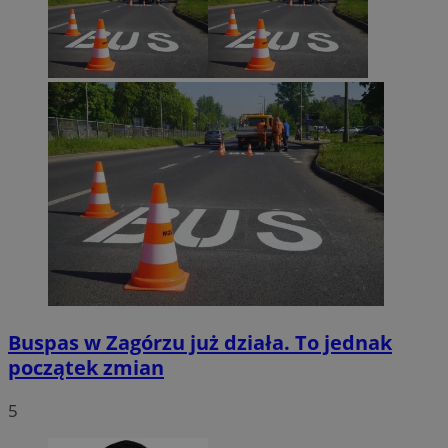
Buspas w Zagórzu już działa. To jednak
początek zmian
5