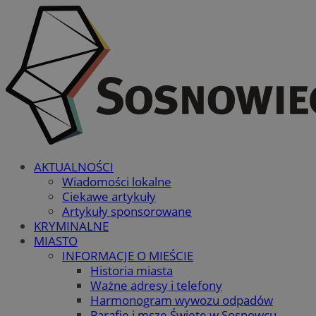
AKTUALNOŚCI
Wiadomości lokalne
Ciekawe artykuły
Artykuły sponsorowane
KRYMINALNE
MIASTO
INFORMACJE O MIEŚCIE
Historia miasta
Ważne adresy i telefony
Harmonogram wywozu odpadów
Parafie i msze Święte w Sosnowcu