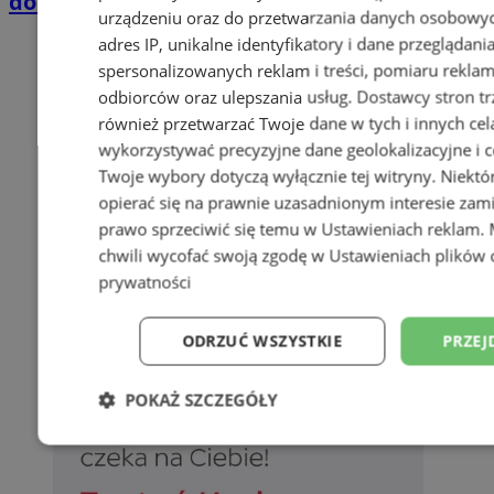
domkach Szmaragdowe Morze
urządzeniu oraz do przetwarzania danych osobowych
adres IP, unikalne identyfikatory i dane przeglądani
spersonalizowanych reklam i treści, pomiaru reklam i
odbiorców oraz ulepszania usług.
Dostawcy stron tr
również przetwarzać Twoje dane w tych i innych cel
wykorzystywać precyzyjne dane geolokalizacyjne i c
Twoje wybory dotyczą wyłącznie tej witryny. Niekt
opierać się na prawnie uzasadnionym interesie zami
prawo sprzeciwić się temu w
Ustawieniach reklam
.
chwili wycofać swoją zgodę w
Ustawieniach plików 
prywatności
ODRZUĆ WSZYSTKIE
PRZEJ
POKAŻ SZCZEGÓŁY
Niezbędne
Wydajność
Targetowani