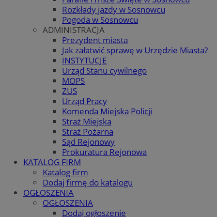
Rozkłady jazdy w Sosnowcu
Pogoda w Sosnowcu
ADMINISTRACJA
Prezydent miasta
Jak załatwić sprawę w Urzędzie Miasta?
INSTYTUCJE
Urząd Stanu cywilnego
MOPS
ZUS
Urząd Pracy
Komenda Miejska Policji
Straż Miejska
Straż Pożarna
Sąd Rejonowy
Prokuratura Rejonowa
KATALOG FIRM
Katalog firm
Dodaj firmę do katalogu
OGŁOSZENIA
OGŁOSZENIA
Dodaj ogłoszenie