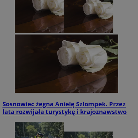
Sosnowiec żegna Anielę Szlompek. Przez
lata rozwijała turystykę i krajoznawstwo