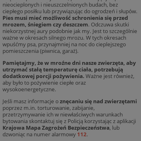
nieocieplonych i nieuszczelnionych budach, bez
ciepłego posiłku lub przywiązując do ogrodzeń i słupów.
Pies musi mieć możliwość schronienia się przed
mrozem, śniegiem czy deszczem
. Odczuwa skutki
niekorzystnej aury podobnie jak my. Jest to szczególnie
ważne w okresach silnego mrozu. W tych okresach
wpuśćmy psa, przynajmniej na noc do cieplejszego
pomieszczenia (piwnica, garaż).
Pamiętajmy, że w mroźne dni nasze zwierzęta, aby
utrzymać stałą temperaturę ciała, potrzebują
dodatkowej porcji pożywienia.
Ważne jest również,
aby było to pożywienie ciepłe oraz
wysokoenergetyczne.
Jeśli masz informacje o
znęcaniu się nad zwierzętami
poprzez m.in. torturowanie, zabijanie,
przetrzymywanie ich w niewłaściwych warunkach
bytowania skontaktuj się z Policją korzystając z aplikacji
Krajowa Mapa Zagrożeń Bezpieczeństwa
, lub
dzwoniąc na numer alarmowy
112
.