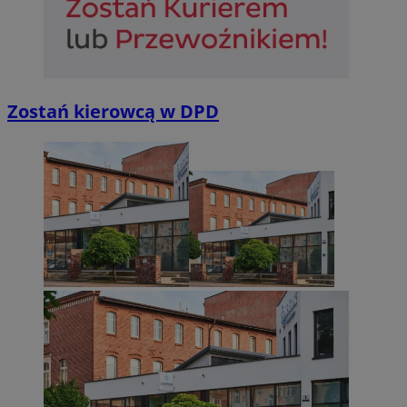
Niesklasyfikowane
Zostań kierowcą w DPD
Niezbędne
Wydajność
Targetowanie
Funkcjonalno
Niezbędne pliki cookie umożliwiają korzystanie z podstawowych fun
takich jak logowanie użytkownika i zarządzanie kontem. Bez niezb
można prawidłowo korzystać ze strony internetowej.
Provider
/
Okres
Nazwa
Domena
przechowywan
SessID
sosnowiecki.pl
1 rok
QeSessID
sosnowiecki.pl
1 rok
MvSessID
sosnowiecki.pl
1 rok