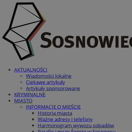
AKTUALNOŚCI
Wiadomości lokalne
Ciekawe artykuły
Artykuły sponsorowane
KRYMINALNE
MIASTO
INFORMACJE O MIEŚCIE
Historia miasta
Ważne adresy i telefony
Harmonogram wywozu odpadów
Parafie i msze Święte w Sosnowcu