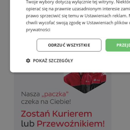
Twoje wybory dotyczą wyłącznie tej witryny. Niekt
opierać się na prawnie uzasadnionym interesie zami
prawo sprzeciwić się temu w
Ustawieniach reklam
.
chwili wycofać swoją zgodę w
Ustawieniach plików 
prywatności
ODRZUĆ WSZYSTKIE
PRZEJ
POKAŻ SZCZEGÓŁY
Niezbędne
Wydajność
Targetowani
Niesklasyfikowane