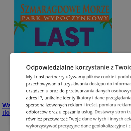
Odpowiedzialne korzystanie z Twoi
My i nasi partnerzy używamy plików cookie i podob
przechowywania i uzyskiwania dostępu do informac
urządzeniu oraz do przetwarzania danych osobowych
adres IP, unikalne identyfikatory i dane przeglądani
Wakacyjny wypoczynek nad Bałtykiem w
spersonalizowanych reklam i treści, pomiaru reklam i
domkach Szmaragdowe Morze
odbiorców oraz ulepszania usług.
Dostawcy stron tr
również przetwarzać Twoje dane w tych i innych cel
wykorzystywać precyzyjne dane geolokalizacyjne i c