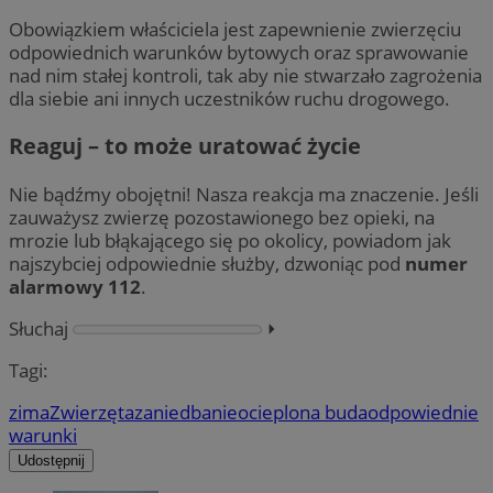
Obowiązkiem właściciela jest zapewnienie zwierzęciu
odpowiednich warunków bytowych oraz sprawowanie
nad nim stałej kontroli, tak aby nie stwarzało zagrożenia
dla siebie ani innych uczestników ruchu drogowego.
Reaguj – to może uratować życie
Nie bądźmy obojętni! Nasza reakcja ma znaczenie. Jeśli
zauważysz zwierzę pozostawionego bez opieki, na
mrozie lub błąkającego się po okolicy, powiadom jak
najszybciej odpowiednie służby, dzwoniąc pod
numer
alarmowy 112
.
Słuchaj
⏵︎
Tagi:
zima
Zwierzęta
zaniedbanie
ocieplona buda
odpowiednie
warunki
Udostępnij