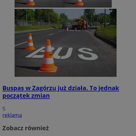
Buspas w Zagórzu już działa. To jednak
początek zmian
5
reklama
Zobacz również