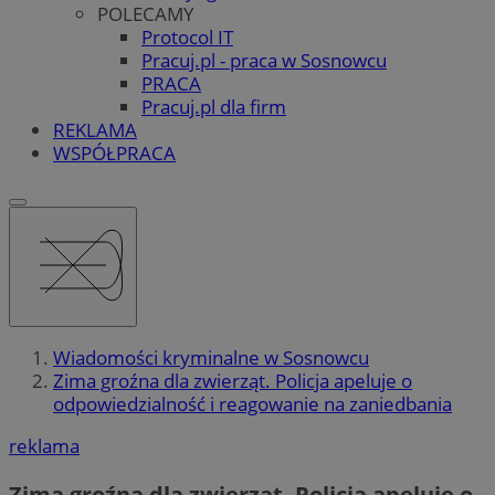
POLECAMY
Protocol IT
Pracuj.pl - praca w Sosnowcu
PRACA
Pracuj.pl dla firm
REKLAMA
WSPÓŁPRACA
Wiadomości kryminalne w Sosnowcu
Zima groźna dla zwierząt. Policja apeluje o
odpowiedzialność i reagowanie na zaniedbania
reklama
Zima groźna dla zwierząt. Policja apeluje o