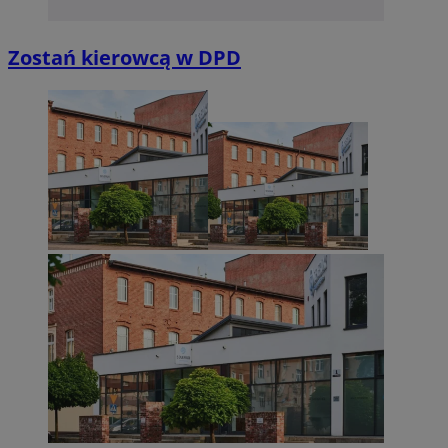
Niezbędne
Wydajność
Targetowanie
Funkcjonalno
Zostań kierowcą w DPD
Niezbędne pliki cookie umożliwiają korzystanie z podstawowych fun
takich jak logowanie użytkownika i zarządzanie kontem. Bez niezb
można prawidłowo korzystać ze strony internetowej.
Provider
/
Okres
Nazwa
Domena
przechowywan
SessID
sosnowiecki.pl
1 rok
QeSessID
sosnowiecki.pl
1 rok
MvSessID
sosnowiecki.pl
1 rok
euds
.rfihub.com
Sesja