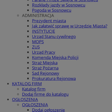
Rozkłady jazdy w Sosnowcu
Pogoda w Sosnowcu
ADMINISTRACJA
Prezydent miasta
Jak załatwić sprawę w Urzędzie Miasta?
INSTYTUCJE
Urząd Stanu cywilnego
MOPS
ZUS
Urząd Pracy
Komenda Miejska Policji
Straż Miejska
Straż Pożarna
Sąd Rejonowy
Prokuratura Rejonowa
KATALOG FIRM
Katalog firm
Dodaj firmę do katalogu
OGŁOSZENIA
OGŁOSZENIA
Dodaj ogłoszenie