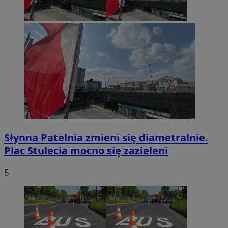
Słynna Patelnia zmieni się diametralnie.
Plac Stulecia mocno się zazieleni
5