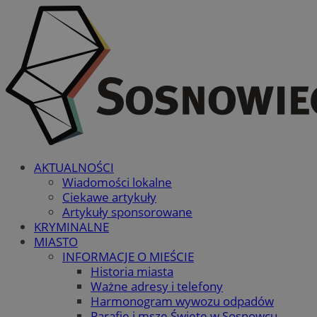
AKTUALNOŚCI
Wiadomości lokalne
Ciekawe artykuły
Artykuły sponsorowane
KRYMINALNE
MIASTO
INFORMACJE O MIEŚCIE
Historia miasta
Ważne adresy i telefony
Harmonogram wywozu odpadów
Parafie i msze Święte w Sosnowcu