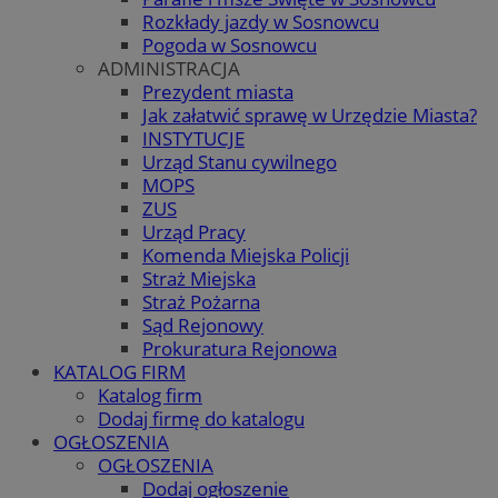
Rozkłady jazdy w Sosnowcu
Pogoda w Sosnowcu
ADMINISTRACJA
Prezydent miasta
Jak załatwić sprawę w Urzędzie Miasta?
INSTYTUCJE
Urząd Stanu cywilnego
MOPS
ZUS
Urząd Pracy
Komenda Miejska Policji
Straż Miejska
Straż Pożarna
Sąd Rejonowy
Prokuratura Rejonowa
KATALOG FIRM
Katalog firm
Dodaj firmę do katalogu
OGŁOSZENIA
OGŁOSZENIA
Dodaj ogłoszenie