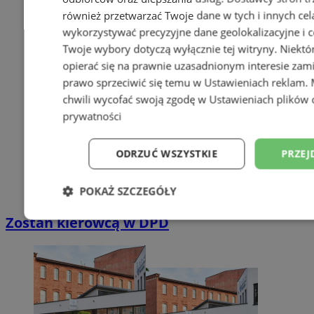
również przetwarzać Twoje dane w tych i innych cel
wykorzystywać precyzyjne dane geolokalizacyjne i c
Twoje wybory dotyczą wyłącznie tej witryny. Niekt
opierać się na prawnie uzasadnionym interesie zami
prawo sprzeciwić się temu w
Ustawieniach reklam
.
chwili wycofać swoją zgodę w
Ustawieniach plików 
prywatności
ODRZUĆ WSZYSTKIE
PRZEJ
POKAŻ SZCZEGÓŁY
Zostań kierowcą w DPD
Niezbędne
Wydajność
Targetowani
Niesklasyfikowane