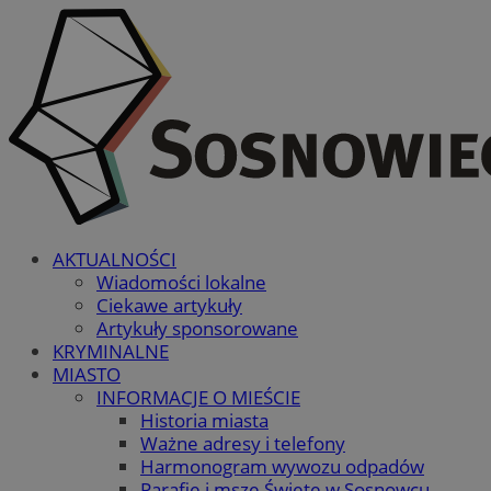
AKTUALNOŚCI
Wiadomości lokalne
Ciekawe artykuły
Artykuły sponsorowane
KRYMINALNE
MIASTO
INFORMACJE O MIEŚCIE
Historia miasta
Ważne adresy i telefony
Harmonogram wywozu odpadów
Parafie i msze Święte w Sosnowcu