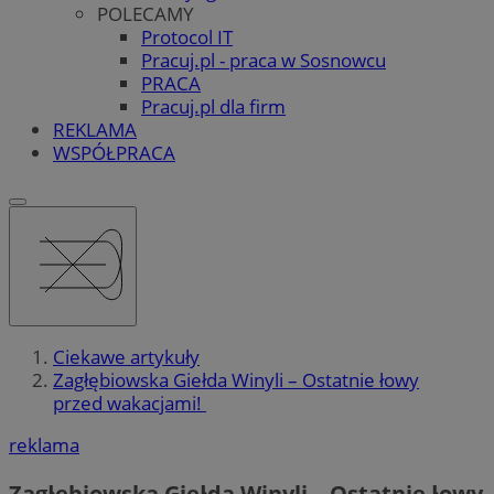
POLECAMY
Protocol IT
Pracuj.pl - praca w Sosnowcu
PRACA
Pracuj.pl dla firm
REKLAMA
WSPÓŁPRACA
Ciekawe artykuły
Zagłębiowska Giełda Winyli – Ostatnie łowy
przed wakacjami!
reklama
Zagłębiowska Giełda Winyli – Ostatnie łowy