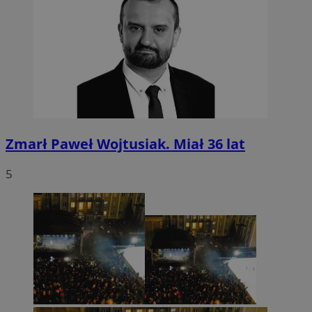
Zmarł Paweł Wojtusiak. Miał 36 lat
5