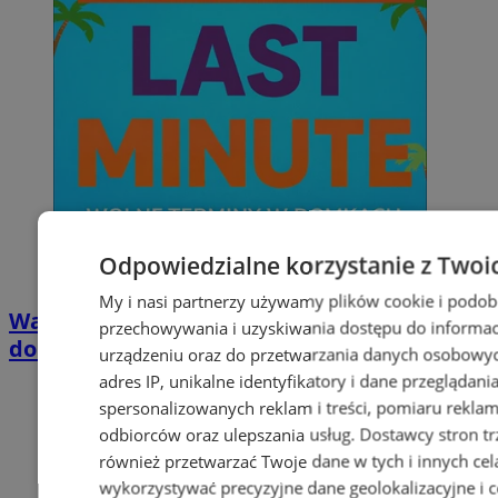
Odpowiedzialne korzystanie z Twoi
My i nasi partnerzy używamy plików cookie i podob
Wakacyjny wypoczynek nad Bałtykiem w
przechowywania i uzyskiwania dostępu do informac
domkach Szmaragdowe Morze
urządzeniu oraz do przetwarzania danych osobowych
adres IP, unikalne identyfikatory i dane przeglądani
spersonalizowanych reklam i treści, pomiaru reklam i
odbiorców oraz ulepszania usług.
Dostawcy stron tr
również przetwarzać Twoje dane w tych i innych cel
wykorzystywać precyzyjne dane geolokalizacyjne i c