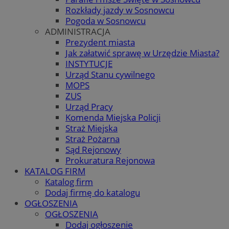
Rozkłady jazdy w Sosnowcu
Pogoda w Sosnowcu
ADMINISTRACJA
Prezydent miasta
Jak załatwić sprawę w Urzędzie Miasta?
INSTYTUCJE
Urząd Stanu cywilnego
MOPS
ZUS
Urząd Pracy
Komenda Miejska Policji
Straż Miejska
Straż Pożarna
Sąd Rejonowy
Prokuratura Rejonowa
KATALOG FIRM
Katalog firm
Dodaj firmę do katalogu
OGŁOSZENIA
OGŁOSZENIA
Dodaj ogłoszenie