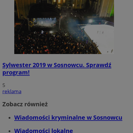
Sylwester 2019 w Sosnowcu. Sprawdź
program!
5
reklama
Zobacz również
Wiadomości kryminalne w Sosnowcu
Wiadomości lokalne