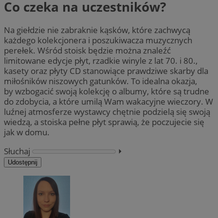
Co czeka na uczestników?
Na giełdzie nie zabraknie kąsków, które zachwycą
każdego kolekcjonera i poszukiwacza muzycznych
perełek. Wśród stoisk będzie można znaleźć
limitowane edycje płyt, rzadkie winyle z lat 70. i 80.,
kasety oraz płyty CD stanowiące prawdziwe skarby dla
miłośników niszowych gatunków. To idealna okazja,
by wzbogacić swoją kolekcję o albumy, które są trudne
do zdobycia, a które umilą Wam wakacyjne wieczory. W
luźnej atmosferze wystawcy chętnie podzielą się swoją
wiedzą, a stoiska pełne płyt sprawią, że poczujecie się
jak w domu.
Słuchaj
⏵︎
Udostępnij