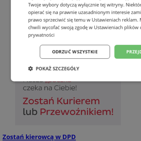
Twoje wybory dotyczą wyłącznie tej witryny. Niekt
opierać się na prawnie uzasadnionym interesie zami
prawo sprzeciwić się temu w
Ustawieniach reklam
.
chwili wycofać swoją zgodę w
Ustawieniach plików 
prywatności
ODRZUĆ WSZYSTKIE
PRZEJ
POKAŻ SZCZEGÓŁY
Niezbędne
Wydajność
Targetowani
Niesklasyfikowane
Zostań kierowcą w DPD