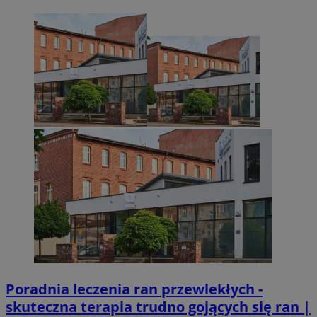
Niezbędne
Wydajność
Targetowanie
Funkcjonalno
Niezbędne pliki cookie umożliwiają korzystanie z podstawowych fun
takich jak logowanie użytkownika i zarządzanie kontem. Bez niezb
można prawidłowo korzystać ze strony internetowej.
Provider
/
Okres
Nazwa
Domena
przechowywan
SessID
sosnowiecki.pl
1 rok
QeSessID
sosnowiecki.pl
1 rok
MvSessID
sosnowiecki.pl
1 rok
euds
.rfihub.com
Sesja
Poradnia leczenia ran przewlekłych -
skuteczna terapia trudno gojących się ran |