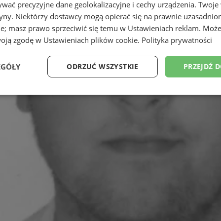
wać precyzyjne dane geolokalizacyjne i cechy urządzenia. Twoje
tryny. Niektórzy dostawcy mogą opierać się na prawnie uzasadnio
ie; masz prawo sprzeciwić się temu w
Ustawieniach reklam
. Może
woją zgodę w
Ustawieniach plików cookie
.
Polityka prywatności
EGÓŁY
ODRZUĆ WSZYSTKIE
PRZEJDŹ 
Wydajność
Targetowanie
Funkcjonalność
Ni
ezbędne
Wydajność
Targetowanie
Funkcjonalność
Niesklasyfikow
ie umożliwiają korzystanie z podstawowych funkcji strony internetowej, takich jak log
Bez niezbędnych plików cookie nie można prawidłowo korzystać ze strony internetowe
Provider
/
Okres
Opis
Domena
przechowywania