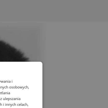
ywania i
danych osobowych,
etlania
az ulepszania
 i innych celach,