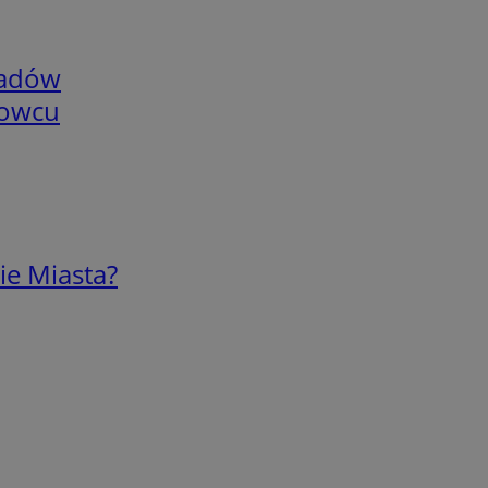
adów
nowcu
ie Miasta?