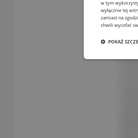
w tym wykorzysty
wyłącznie tej wi
zamiast na zgodz
chwili wycofać s
POKAŻ SZCZ
Niezbędne
Ni
Niezbędne pliki cook
zarządzanie kontem. 
Nazwa