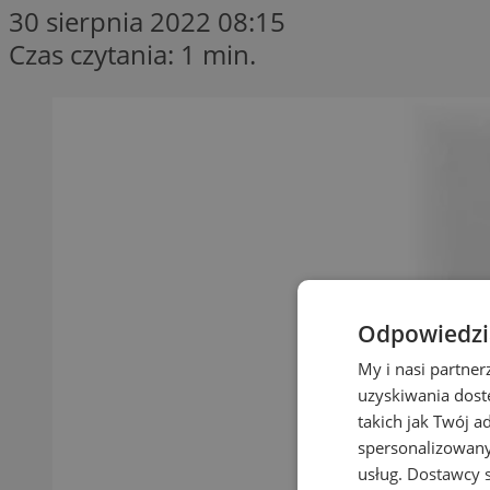
30 sierpnia 2022 08:15
Czas czytania: 1 min.
Odpowiedzia
My i nasi partne
uzyskiwania dost
takich jak Twój a
spersonalizowanyc
usług.
Dostawcy s