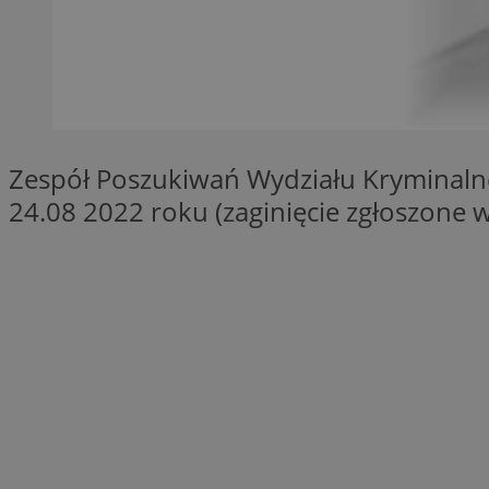
SessID
QeSessID
MvSessID
euds
Zespół Poszukiwań Wydziału Kryminaln
VISITOR_PRIVACY_
24.08 2022 roku (zaginięcie zgłoszone 
CookieScriptConse
__cf_bm
__cf_bm