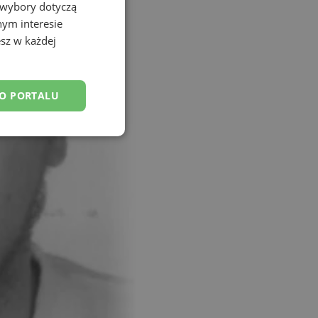
 wybory dotyczą
nym interesie
sz w każdej
DO PORTALU
esklasyfikowane
ane
owanie użytkownika i
j.