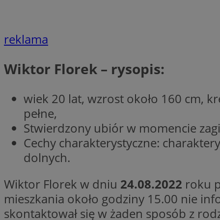
reklama
Nazwa
Provider
Nazwa
Nazwa
__Secure-YNID
Wiktor Florek – rysopis:
Domena
Nazwa
openstat_higd0hq
OAID
_cfuvid
.vimeo.c
_fbp
ustat_86zhzqab74l
wiek 20 lat, wzrost około 160 cm, k
openstat_gid
pełne,
YSC
ustat_fdd84hfvmX
Stwierdzony ubiór w momencie zagin
_clck
ustat_0737X2Xdr554
VISITOR_INFO1_LIV
Cechy charakterystyczne: charakter
ADK_EX_11
dolnych.
_clsk
openstat_rufhx0sv
openstat_ex0rxiq
rud
Wiktor Florek w dniu
24.08.2022
roku p
ustat_qcbmX95Xf0
mieszkania około godziny 15.00 nie in
_clsk
ANON_ID
skontaktował się w żaden sposób z rodzi