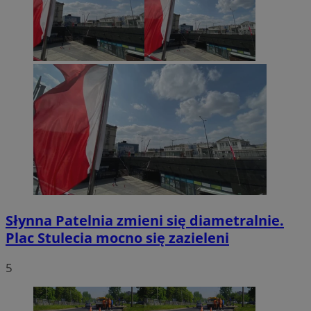
Słynna Patelnia zmieni się diametralnie.
Plac Stulecia mocno się zazieleni
5