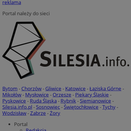
reklama
Portal należy do sieci
Bytom
-
Chorzów
-
Gliwice
-
Katowice
-
Łaziska Górne
-
Mikołów
-
Mysłowice
-
Orzesze
-
Piekary Śląskie
-
Pyskowice
-
Ruda Śląska
-
Rybnik
-
Siemianowice
-
Silesia.info.pl
-
Sosnowiec
-
Świętochłowice
-
Tychy
-
Wodzisław
-
Zabrze
-
Żory
Portal
Redakcja