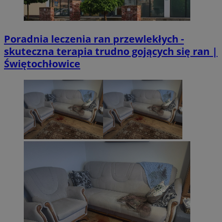
Poradnia leczenia ran przewlekłych -
skuteczna terapia trudno gojących się ran |
Świętochłowice