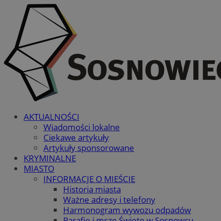
AKTUALNOŚCI
Wiadomości lokalne
Ciekawe artykuły
Artykuły sponsorowane
KRYMINALNE
MIASTO
INFORMACJE O MIEŚCIE
Historia miasta
Ważne adresy i telefony
Harmonogram wywozu odpadów
Parafie i msze Święte w Sosnowcu