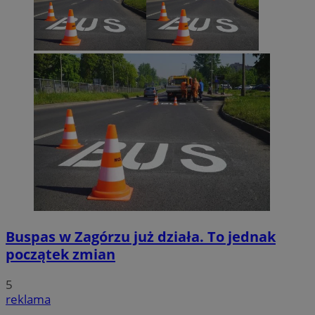
Buspas w Zagórzu już działa. To jednak
początek zmian
5
reklama