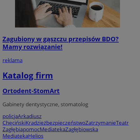
Zagubiony w gąszczu przepisów BDO?
Mamy rozwiązanie!
reklama
Katalog firm
Ortodent-StomArt
Gabinety dentystyczne, stomatolog
policja
Arkadiusz
Chęciński
Kradzież
bezpieczeństwo
Zatrzymanie
Teatr
Zagłębia
pomoc
Mediateka
Zagłębiowska
Mediateka
Helios