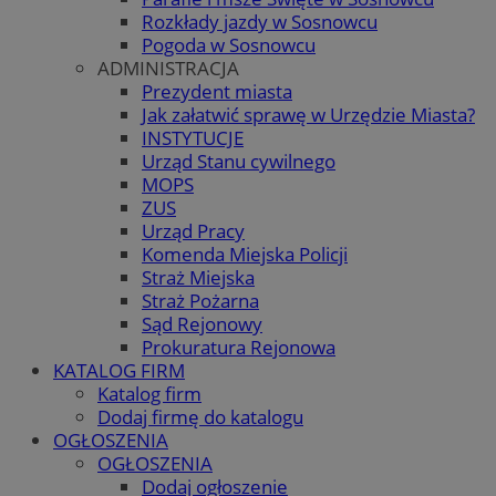
Rozkłady jazdy w Sosnowcu
Pogoda w Sosnowcu
ADMINISTRACJA
Prezydent miasta
Jak załatwić sprawę w Urzędzie Miasta?
INSTYTUCJE
Urząd Stanu cywilnego
MOPS
ZUS
Urząd Pracy
Komenda Miejska Policji
Straż Miejska
Straż Pożarna
Sąd Rejonowy
Prokuratura Rejonowa
KATALOG FIRM
Katalog firm
Dodaj firmę do katalogu
OGŁOSZENIA
OGŁOSZENIA
Dodaj ogłoszenie