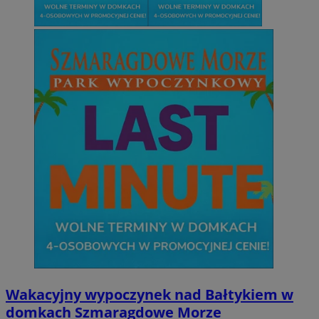
CookieScriptConsent
4 tygodnie 2 dn
CookieScript
sosnowiecki.pl
Wakacyjny wypoczynek nad Bałtykiem w
domkach Szmaragdowe Morze