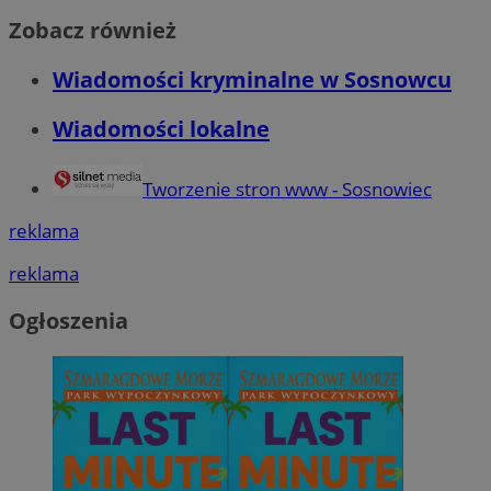
Zobacz również
MvSessID
sosnowiecki.pl
1 rok
Wiadomości kryminalne w Sosnowcu
Wiadomości lokalne
euds
.rfihub.com
Sesja
Tworzenie stron www - Sosnowiec
reklama
reklama
Ogłoszenia
Google Privacy Policy
VISITOR_PRIVACY_METADATA
5 miesięcy 4
YouTube
tygodnie
.youtube.com