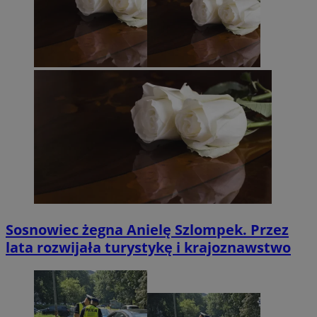
Sosnowiec żegna Anielę Szlompek. Przez
lata rozwijała turystykę i krajoznawstwo