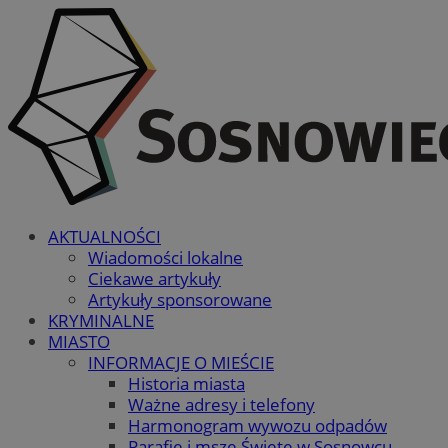
AKTUALNOŚCI
Wiadomości lokalne
Ciekawe artykuły
Artykuły sponsorowane
KRYMINALNE
MIASTO
INFORMACJE O MIEŚCIE
Historia miasta
Ważne adresy i telefony
Harmonogram wywozu odpadów
Parafie i msze Święte w Sosnowcu