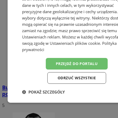
dane w tych i innych celach, w tym wykorzystywać
precyzyjne dane geolokalizacyjne i cechy urządzenia
wybory dotyczą wyłącznie tej witryny. Niektórzy do
mogą opierać się na prawnie uzasadnionym interesi
zamiast na zgodzie; masz prawo sprzeciwić się temu
Ustawieniach reklam
. Możesz w każdej chwili wycof
swoją zgodę w
Ustawieniach plików cookie
.
Polityka
prywatności
PRZEJDŹ DO PORTALU
ODRZUĆ WSZYSTKIE
Buspas w Zagórzu już działa. To jednak
POKAŻ SZCZEGÓŁY
początek zmian
Niezbędne
Wydajność
Targetow
5