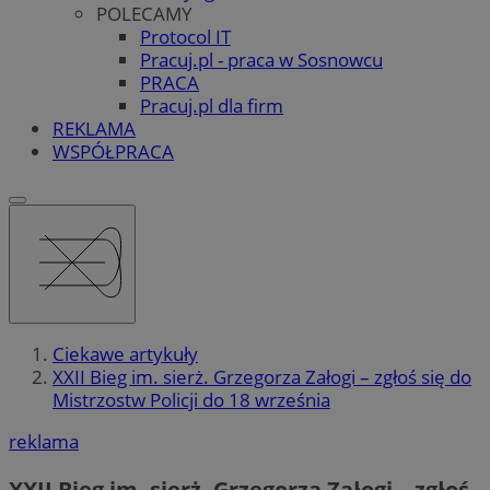
POLECAMY
Protocol IT
Pracuj.pl - praca w Sosnowcu
PRACA
Pracuj.pl dla firm
REKLAMA
WSPÓŁPRACA
Ciekawe artykuły
XXII Bieg im. sierż. Grzegorza Załogi – zgłoś się do
Mistrzostw Policji do 18 września
reklama
XXII Bieg im. sierż. Grzegorza Załogi – zgłoś