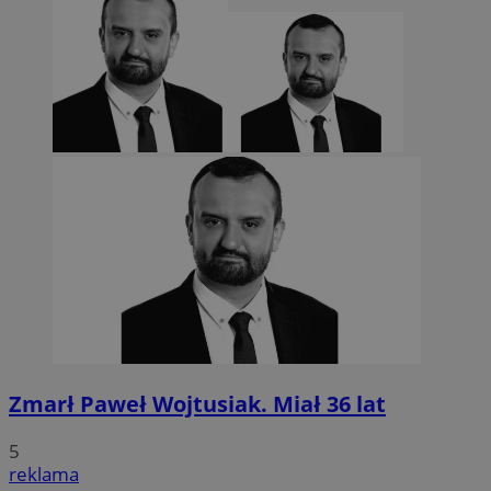
Funkcjonalność
Niesklasyfikowa
Niezbędne
Wydajność
Targetowanie
Funkcjonaln
Niesklasyfikowane
Niezbędne pliki cookie umożliwiają korzystanie z podstawowych fun
strony internetowej, takich jak logowanie użytkownika i zarządzanie
kontem. Bez niezbędnych plików cookie nie można prawidłowo korz
ze strony internetowej.
Provider
/
Okres
Nazwa
Domena
przechowywani
SessID
sosnowiecki.pl
1 rok
Zmarł Paweł Wojtusiak. Miał 36 lat
5
QeSessID
sosnowiecki.pl
1 rok
reklama