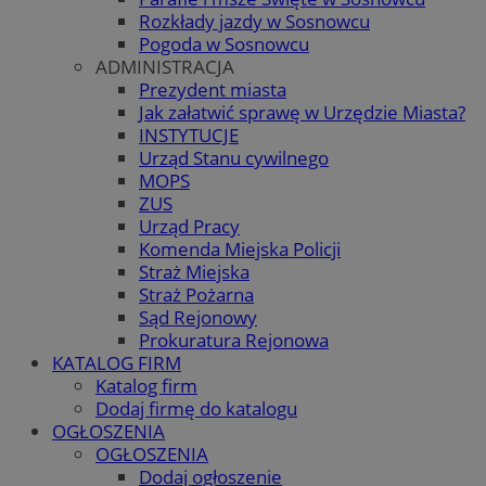
Rozkłady jazdy w Sosnowcu
Pogoda w Sosnowcu
ADMINISTRACJA
Prezydent miasta
Jak załatwić sprawę w Urzędzie Miasta?
INSTYTUCJE
Urząd Stanu cywilnego
MOPS
ZUS
Urząd Pracy
Komenda Miejska Policji
Straż Miejska
Straż Pożarna
Sąd Rejonowy
Prokuratura Rejonowa
KATALOG FIRM
Katalog firm
Dodaj firmę do katalogu
OGŁOSZENIA
OGŁOSZENIA
Dodaj ogłoszenie