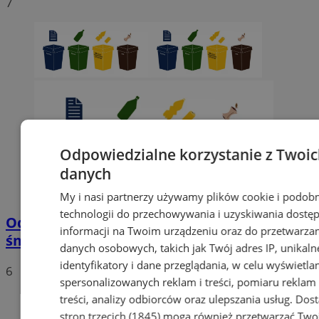
7
Odpowiedzialne korzystanie z Twoi
danych
My i nasi partnerzy używamy plików cookie i podob
technologii do przechowywania i uzyskiwania dostę
Od 1 stycznia 2020 nowe stawki za wywóz
informacji na Twoim urządzeniu oraz do przetwarza
śmieci
danych osobowych, takich jak Twój adres IP, unikaln
identyfikatory i dane przeglądania, w celu wyświetla
6
spersonalizowanych reklam i treści, pomiaru reklam 
treści, analizy odbiorców oraz ulepszania usług.
Dos
stron trzecich (1845)
mogą również przetwarzać Two