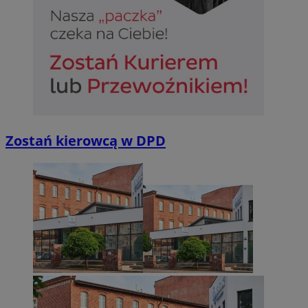
Niezbędne
Wydajność
Targetowanie
Funkcjonalno
Niezbędne pliki cookie umożliwiają korzystanie z podstawowych fun
takich jak logowanie użytkownika i zarządzanie kontem. Bez niezb
Zostań kierowcą w DPD
można prawidłowo korzystać ze strony internetowej.
Provider
/
Okres
Nazwa
Domena
przechowywan
SessID
sosnowiecki.pl
1 rok
QeSessID
sosnowiecki.pl
1 rok
MvSessID
sosnowiecki.pl
1 rok