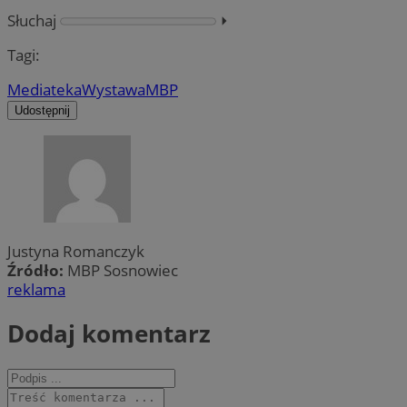
Słuchaj
⏵︎
Tagi:
Mediateka
Wystawa
MBP
Udostępnij
Justyna Romanczyk
Źródło:
MBP Sosnowiec
reklama
Dodaj komentarz