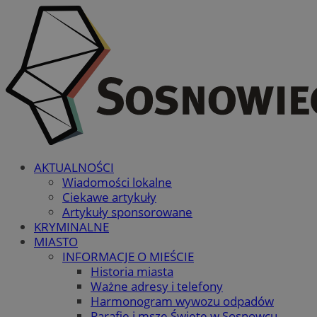
AKTUALNOŚCI
Wiadomości lokalne
Ciekawe artykuły
Artykuły sponsorowane
KRYMINALNE
MIASTO
INFORMACJE O MIEŚCIE
Historia miasta
Ważne adresy i telefony
Harmonogram wywozu odpadów
Parafie i msze Święte w Sosnowcu