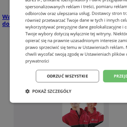
spersonalizowanych reklam i treści, pomiaru reklam i
odbiorców oraz ulepszania usług.
Dostawcy stron tr
Wakacyjny wypoczynek nad Bałtykiem w
również przetwarzać Twoje dane w tych i innych cel
domkach Szmaragdowe Morze
wykorzystywać precyzyjne dane geolokalizacyjne i c
Twoje wybory dotyczą wyłącznie tej witryny. Niekt
opierać się na prawnie uzasadnionym interesie zami
prawo sprzeciwić się temu w
Ustawieniach reklam
.
chwili wycofać swoją zgodę w
Ustawieniach plików 
prywatności
ODRZUĆ WSZYSTKIE
PRZEJ
POKAŻ SZCZEGÓŁY
Niezbędne
Wydajność
Targetowani
Niesklasyfikowane