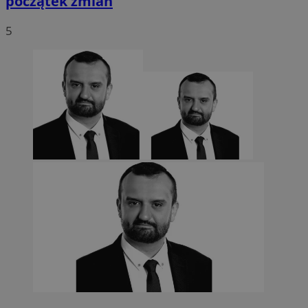
początek zmian
5