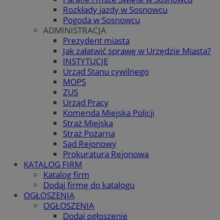
Rozkłady jazdy w Sosnowcu
Pogoda w Sosnowcu
ADMINISTRACJA
Prezydent miasta
Jak załatwić sprawę w Urzędzie Miasta?
INSTYTUCJE
Urząd Stanu cywilnego
MOPS
ZUS
Urząd Pracy
Komenda Miejska Policji
Straż Miejska
Straż Pożarna
Sąd Rejonowy
Prokuratura Rejonowa
KATALOG FIRM
Katalog firm
Dodaj firmę do katalogu
OGŁOSZENIA
OGŁOSZENIA
Dodaj ogłoszenie