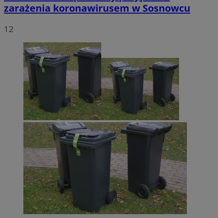
zarażenia koronawirusem w Sosnowcu
12