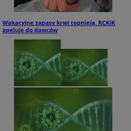
Wakacyjne zapasy krwi topnieją. RCKiK
apeluje do dawców