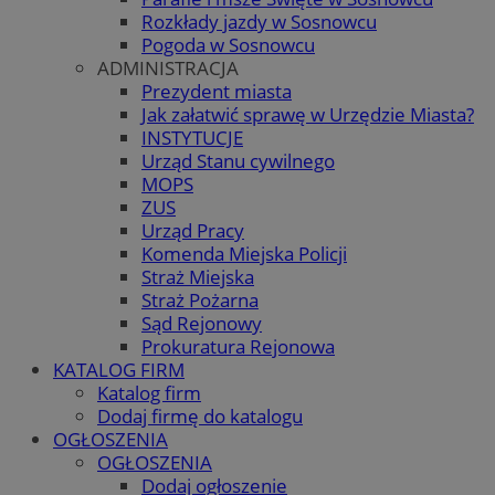
Rozkłady jazdy w Sosnowcu
Pogoda w Sosnowcu
ADMINISTRACJA
Prezydent miasta
Jak załatwić sprawę w Urzędzie Miasta?
INSTYTUCJE
Urząd Stanu cywilnego
MOPS
ZUS
Urząd Pracy
Komenda Miejska Policji
Straż Miejska
Straż Pożarna
Sąd Rejonowy
Prokuratura Rejonowa
KATALOG FIRM
Katalog firm
Dodaj firmę do katalogu
OGŁOSZENIA
OGŁOSZENIA
Dodaj ogłoszenie