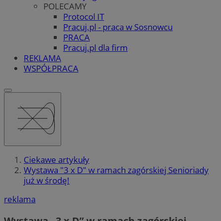
POLECAMY
Protocol IT
Pracuj.pl - praca w Sosnowcu
PRACA
Pracuj.pl dla firm
REKLAMA
WSPÓŁPRACA
Ciekawe artykuły
Wystawa "3 x D" w ramach zagórskiej Senioriady
już w środę!
reklama
Wystawa „3 x D” w ramach zagórskiej