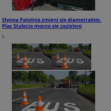
Słynna Patelnia zmieni się diametralnie.
Plac Stulecia mocno się zazieleni
5