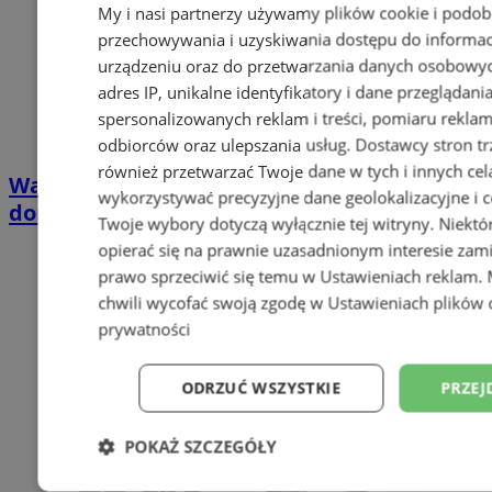
My i nasi partnerzy używamy plików cookie i podob
przechowywania i uzyskiwania dostępu do informac
urządzeniu oraz do przetwarzania danych osobowych
adres IP, unikalne identyfikatory i dane przeglądani
spersonalizowanych reklam i treści, pomiaru reklam i
odbiorców oraz ulepszania usług.
Dostawcy stron tr
również przetwarzać Twoje dane w tych i innych cel
Wakacyjny wypoczynek nad Bałtykiem w
wykorzystywać precyzyjne dane geolokalizacyjne i c
domkach Szmaragdowe Morze
Twoje wybory dotyczą wyłącznie tej witryny. Niekt
opierać się na prawnie uzasadnionym interesie zami
prawo sprzeciwić się temu w
Ustawieniach reklam
.
chwili wycofać swoją zgodę w
Ustawieniach plików 
prywatności
ODRZUĆ WSZYSTKIE
PRZEJ
POKAŻ SZCZEGÓŁY