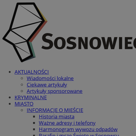
AKTUALNOŚCI
Wiadomości lokalne
Ciekawe artykuły
Artykuły sponsorowane
KRYMINALNE
MIASTO
INFORMACJE O MIEŚCIE
Historia miasta
Ważne adresy i telefony
Harmonogram wywozu odpadów
Parafie i msze Święte w Sosnowcu