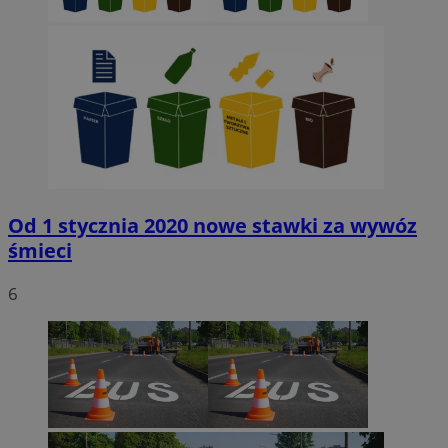
Od 1 stycznia 2020 nowe stawki za wywóz
śmieci
6