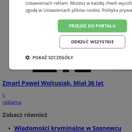
Ustawieniach reklam
. Możesz w każdej chwili wycof
zgodę w
Ustawieniach plików cookie
.
Polityka prywa
PRZEJDŹ DO PORTALU
ODRZUĆ WSZYSTKIE
POKAŻ SZCZEGÓŁY
Niezbędne
Wydajność
Targetowanie
Funk
Zmarł Paweł Wojtusiak. Miał 36 lat
Niesklasyfikowane
5
reklama
Zobacz również
Wiadomości kryminalne w Sosnowcu