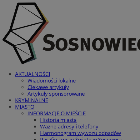
AKTUALNOŚCI
Wiadomości lokalne
Ciekawe artykuły
Artykuły sponsorowane
KRYMINALNE
MIASTO
INFORMACJE O MIEŚCIE
Historia miasta
Ważne adresy i telefony
Harmonogram wywozu odpadów
Parafie i msze Święte w Sosnowcu