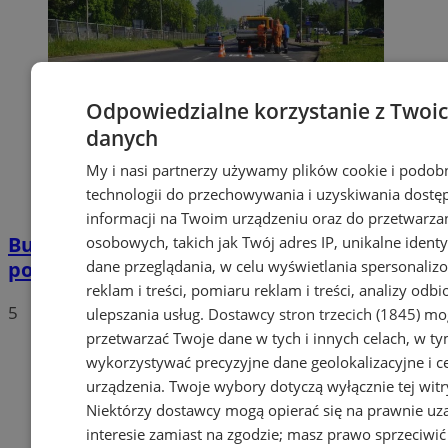
Odpowiedzialne korzystanie z Twoi
danych
My i nasi partnerzy używamy plików cookie i podob
technologii do przechowywania i uzyskiwania dostę
informacji na Twoim urządzeniu oraz do przetwarza
Buspas w Zagórzu już działa. To jednak
osobowych, takich jak Twój adres IP, unikalne identyf
dane przeglądania, w celu wyświetlania spersonali
początek zmian
reklam i treści, pomiaru reklam i treści, analizy odb
5
ulepszania usług.
Dostawcy stron trzecich (1845)
mog
przetwarzać Twoje dane w tych i innych celach, w t
wykorzystywać precyzyjne dane geolokalizacyjne i c
urządzenia. Twoje wybory dotyczą wyłącznie tej witr
Niektórzy dostawcy mogą opierać się na prawnie u
interesie zamiast na zgodzie; masz prawo sprzeciwić