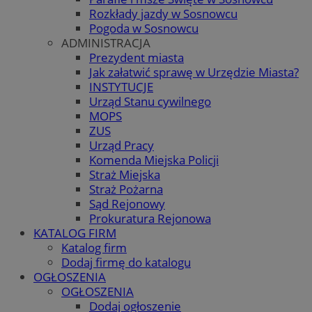
Rozkłady jazdy w Sosnowcu
Pogoda w Sosnowcu
ADMINISTRACJA
Prezydent miasta
Jak załatwić sprawę w Urzędzie Miasta?
INSTYTUCJE
Urząd Stanu cywilnego
MOPS
ZUS
Urząd Pracy
Komenda Miejska Policji
Straż Miejska
Straż Pożarna
Sąd Rejonowy
Prokuratura Rejonowa
KATALOG FIRM
Katalog firm
Dodaj firmę do katalogu
OGŁOSZENIA
OGŁOSZENIA
Dodaj ogłoszenie