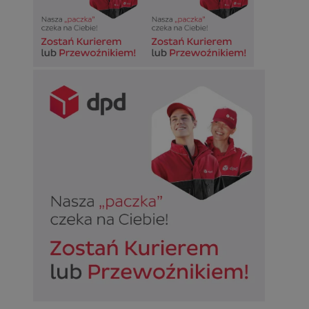
CookieScriptConsent
4 tygodnie 2 dn
CookieScript
sosnowiecki.pl