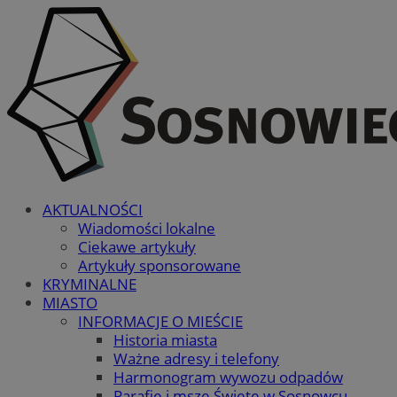
AKTUALNOŚCI
Wiadomości lokalne
Ciekawe artykuły
Artykuły sponsorowane
KRYMINALNE
MIASTO
INFORMACJE O MIEŚCIE
Historia miasta
Ważne adresy i telefony
Harmonogram wywozu odpadów
Parafie i msze Święte w Sosnowcu