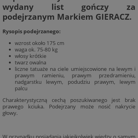
wydany list gończy za
podejrzanym Markiem GIERACZ.
Rysopis podejrzanego:
wzrost około 175 cm
waga ok. 75-80 kg
włosy krótkie
twarz owalna
liczne tatuaże na ciele umiejscowione na lewym i
prawym ramieniu, prawym przedramieniu,
nadgarstku lewym, podudziu prawym, lewym
palcu
Charakterystyczną cechą poszukiwanego jest brak
prawego kciuka. Podejrzany może nosić nakrycie
głowy.
W przypadku posiadania jakiejkolwiek wiedzy o samym