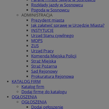
Rozkłady jazdy w Sosnowcu
Pogoda w Sosnowcu
ADMINISTRACJA
Prezydent miasta
Jak załatwić sprawę w Urzędzie Miasta?
INSTYTUCJE
Urząd Stanu cywilnego
MOPS
ZUS
Urząd Pracy
Komenda Miejska Policji
Straż Miejska
Straż Pożarna
Sąd Rejonowy
Prokuratura Rejonowa
KATALOG FIRM
Katalog firm
Dodaj firmę do katalogu
OGŁOSZENIA
OGŁOSZENIA
Dodaj ogłoszenie