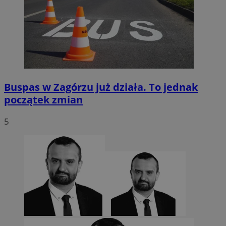
Buspas w Zagórzu już działa. To jednak
początek zmian
5