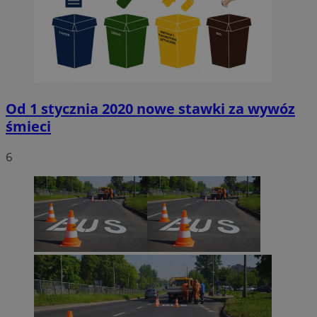
Od 1 stycznia 2020 nowe stawki za wywóz
śmieci
6