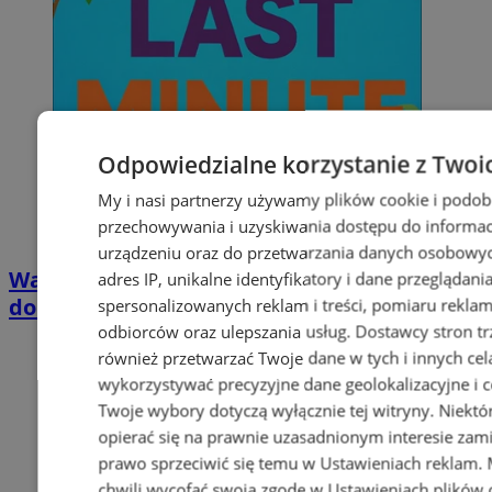
Odpowiedzialne korzystanie z Twoi
My i nasi partnerzy używamy plików cookie i podob
przechowywania i uzyskiwania dostępu do informac
urządzeniu oraz do przetwarzania danych osobowych
Wakacyjny wypoczynek nad Bałtykiem w
adres IP, unikalne identyfikatory i dane przeglądani
domkach Szmaragdowe Morze
spersonalizowanych reklam i treści, pomiaru reklam i
odbiorców oraz ulepszania usług.
Dostawcy stron tr
również przetwarzać Twoje dane w tych i innych cel
wykorzystywać precyzyjne dane geolokalizacyjne i c
Twoje wybory dotyczą wyłącznie tej witryny. Niekt
opierać się na prawnie uzasadnionym interesie zami
prawo sprzeciwić się temu w
Ustawieniach reklam
.
chwili wycofać swoją zgodę w
Ustawieniach plików 