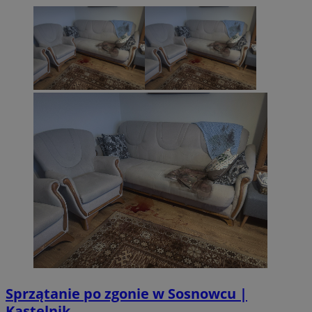
CookieScriptConsent
4 tygodnie 2 d
CookieScript
sosnowiecki.pl
Sprzątanie po zgonie w Sosnowcu |
Kastelnik