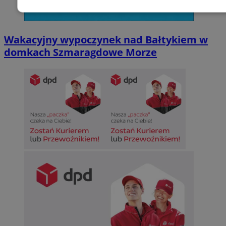
Niezbędne
Wydajność
Targetowani
Wakacyjny wypoczynek nad Bałtykiem w
domkach Szmaragdowe Morze
Niesklasyfikowane
Niezbędne
Wydajność
Targetowanie
Funkcjonalno
Niezbędne pliki cookie umożliwiają korzystanie z podstawowych fun
takich jak logowanie użytkownika i zarządzanie kontem. Bez niezb
można prawidłowo korzystać ze strony internetowej.
Provider
/
Okres
Nazwa
Domena
przechowywan
SessID
sosnowiecki.pl
1 rok
QeSessID
sosnowiecki.pl
1 rok