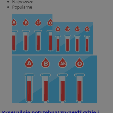
Najnowsze
Popularne
Krew pilnie potrzebna! Sprawdź gdzie i