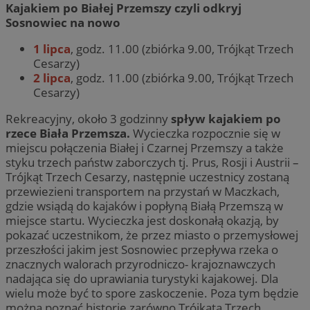
Kajakiem po Białej Przemszy czyli odkryj
Sosnowiec na nowo
1 lipca
, godz. 11.00 (zbiórka 9.00, Trójkąt Trzech
Cesarzy)
2 lipca
, godz. 11.00 (zbiórka 9.00, Trójkąt Trzech
Cesarzy)
Rekreacyjny, około 3 godzinny
spływ kajakiem po
rzece Biała Przemsza.
Wycieczka rozpocznie się w
miejscu połączenia Białej i Czarnej Przemszy a także
styku trzech państw zaborczych tj. Prus, Rosji i Austrii –
Trójkąt Trzech Cesarzy, następnie uczestnicy zostaną
przewiezieni transportem na przystań w Maczkach,
gdzie wsiądą do kajaków i popłyną Białą Przemszą w
miejsce startu. Wycieczka jest doskonałą okazją, by
pokazać uczestnikom, że przez miasto o przemysłowej
przeszłości jakim jest Sosnowiec przepływa rzeka o
znacznych walorach przyrodniczo- krajoznawczych
nadająca się do uprawiania turystyki kajakowej. Dla
wielu może być to spore zaskoczenie. Poza tym będzie
można poznać historię zarówno Trójkąta Trzech