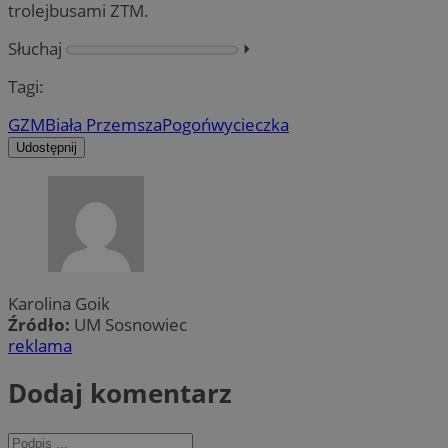
trolejbusami ZTM.
Słuchaj
⏵︎
Tagi:
GZM
Biała Przemsza
Pogoń
wycieczka
Udostępnij
Karolina Goik
Źródło:
UM Sosnowiec
reklama
Dodaj komentarz