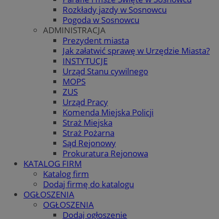
Rozkłady jazdy w Sosnowcu
Pogoda w Sosnowcu
ADMINISTRACJA
Prezydent miasta
Jak załatwić sprawę w Urzędzie Miasta?
INSTYTUCJE
Urząd Stanu cywilnego
MOPS
ZUS
Urząd Pracy
Komenda Miejska Policji
Straż Miejska
Straż Pożarna
Sąd Rejonowy
Prokuratura Rejonowa
KATALOG FIRM
Katalog firm
Dodaj firmę do katalogu
OGŁOSZENIA
OGŁOSZENIA
Dodaj ogłoszenie