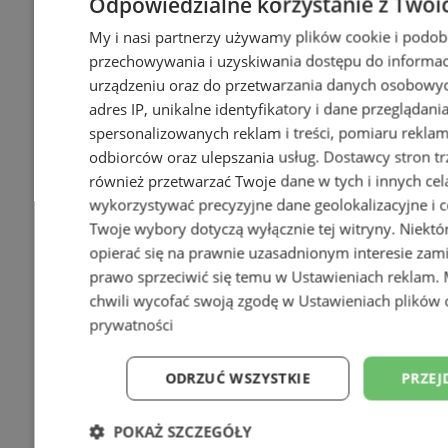
Odpowiedzialne korzystanie z Twoi
My i nasi partnerzy używamy plików cookie i podob
przechowywania i uzyskiwania dostępu do informac
urządzeniu oraz do przetwarzania danych osobowych
adres IP, unikalne identyfikatory i dane przeglądani
spersonalizowanych reklam i treści, pomiaru reklam i
odbiorców oraz ulepszania usług.
Dostawcy stron tr
również przetwarzać Twoje dane w tych i innych cel
wykorzystywać precyzyjne dane geolokalizacyjne i c
Twoje wybory dotyczą wyłącznie tej witryny. Niekt
opierać się na prawnie uzasadnionym interesie zami
prawo sprzeciwić się temu w
Ustawieniach reklam
.
chwili wycofać swoją zgodę w
Ustawieniach plików 
prywatności
ODRZUĆ WSZYSTKIE
PRZEJ
POKAŻ SZCZEGÓŁY