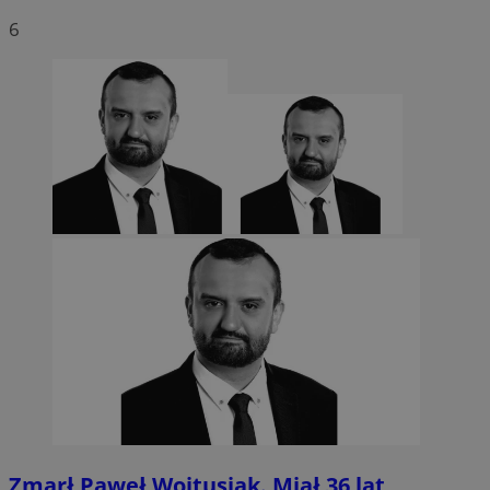
6
Zmarł Paweł Wojtusiak. Miał 36 lat