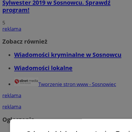
Sylwester 2019 w Sosnowcu. Sprawdź
program!
5
reklama
Zobacz również
Wiadomości kryminalne w Sosnowcu
Wiadomości lokalne
Tworzenie stron www - Sosnowiec
reklama
reklama
Ogłoszenia