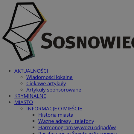
AKTUALNOŚCI
Wiadomości lokalne
Ciekawe artykuły
Artykuły sponsorowane
KRYMINALNE
MIASTO
INFORMACJE O MIEŚCIE
Historia miasta
Ważne adresy i telefony
Harmonogram wywozu odpadów
Parafie i msze Święte w Sosnowcu