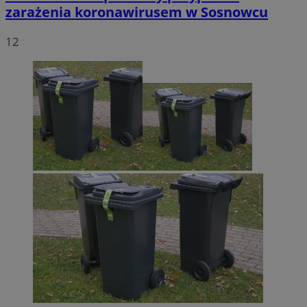
zarażenia koronawirusem w Sosnowcu
12