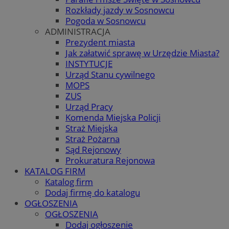
Rozkłady jazdy w Sosnowcu
Pogoda w Sosnowcu
ADMINISTRACJA
Prezydent miasta
Jak załatwić sprawę w Urzędzie Miasta?
INSTYTUCJE
Urząd Stanu cywilnego
MOPS
ZUS
Urząd Pracy
Komenda Miejska Policji
Straż Miejska
Straż Pożarna
Sąd Rejonowy
Prokuratura Rejonowa
KATALOG FIRM
Katalog firm
Dodaj firmę do katalogu
OGŁOSZENIA
OGŁOSZENIA
Dodaj ogłoszenie