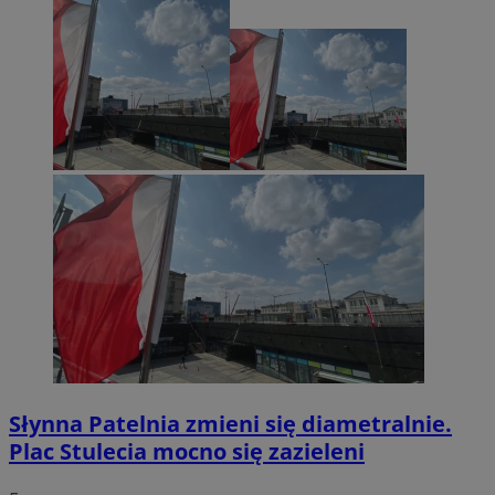
Słynna Patelnia zmieni się diametralnie.
Plac Stulecia mocno się zazieleni