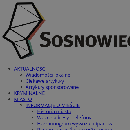
AKTUALNOŚCI
Wiadomości lokalne
Ciekawe artykuły
Artykuły sponsorowane
KRYMINALNE
MIASTO
INFORMACJE O MIEŚCIE
Historia miasta
Ważne adresy i telefony
Harmonogram wywozu odpadów
Parafie i msze Święte w Sosnowcu