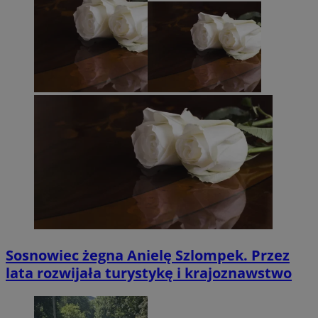
Sosnowiec żegna Anielę Szlompek. Przez
lata rozwijała turystykę i krajoznawstwo