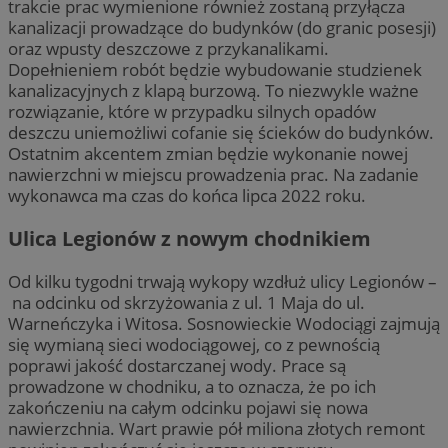
trakcie prac wymienione również zostaną przyłącza
kanalizacji prowadzące do budynków (do granic posesji)
oraz wpusty deszczowe z przykanalikami.
Dopełnieniem robót będzie wybudowanie studzienek
kanalizacyjnych z klapą burzową. To niezwykle ważne
rozwiązanie, które w przypadku silnych opadów
deszczu uniemożliwi cofanie się ścieków do budynków.
Ostatnim akcentem zmian będzie wykonanie nowej
nawierzchni w miejscu prowadzenia prac. Na zadanie
wykonawca ma czas do końca lipca 2022 roku.
Ulica Legionów z nowym chodnikiem
Od kilku tygodni trwają wykopy wzdłuż ulicy Legionów –
na odcinku od skrzyżowania z ul. 1 Maja do ul.
Warneńczyka i Witosa. Sosnowieckie Wodociągi zajmują
się wymianą sieci wodociągowej, co z pewnością
poprawi jakość dostarczanej wody. Prace są
prowadzone w chodniku, a to oznacza, że po ich
zakończeniu na całym odcinku pojawi się nowa
nawierzchnia. Wart prawie pół miliona złotych remont