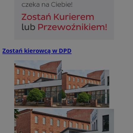
Niezbędne
Wydajność
Targetowanie
Funkcjonalno
Niezbędne pliki cookie umożliwiają korzystanie z podstawowych fun
takich jak logowanie użytkownika i zarządzanie kontem. Bez niezb
Zostań kierowcą w DPD
można prawidłowo korzystać ze strony internetowej.
Provider
/
Okres
Nazwa
Domena
przechowywan
SessID
sosnowiecki.pl
1 rok
QeSessID
sosnowiecki.pl
1 rok
MvSessID
sosnowiecki.pl
1 rok
euds
.rfihub.com
Sesja