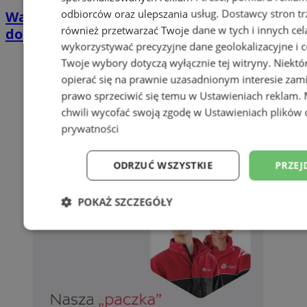
odbiorców oraz ulepszania usług.
Dostawcy stron tr
Wakacyjny wypoczynek nad Bałtykiem w
również przetwarzać Twoje dane w tych i innych cel
domkach Szmaragdowe Morze
wykorzystywać precyzyjne dane geolokalizacyjne i c
Twoje wybory dotyczą wyłącznie tej witryny. Niekt
opierać się na prawnie uzasadnionym interesie zami
prawo sprzeciwić się temu w
Ustawieniach reklam
.
chwili wycofać swoją zgodę w
Ustawieniach plików 
prywatności
ODRZUĆ WSZYSTKIE
PRZEJ
POKAŻ SZCZEGÓŁY
Niezbędne
Wydajność
Targetowani
Niesklasyfikowane