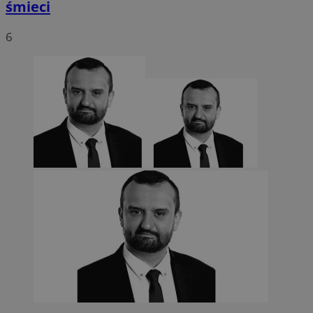
śmieci
6