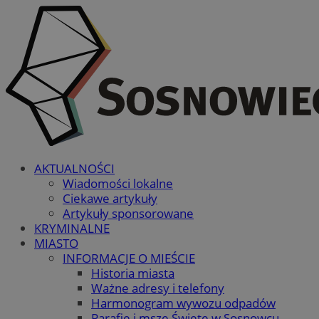
AKTUALNOŚCI
Wiadomości lokalne
Ciekawe artykuły
Artykuły sponsorowane
KRYMINALNE
MIASTO
INFORMACJE O MIEŚCIE
Historia miasta
Ważne adresy i telefony
Harmonogram wywozu odpadów
Parafie i msze Święte w Sosnowcu