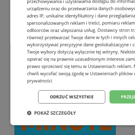
przechowywania i uzyskiwania dostępu do informac
urządzeniu oraz do przetwarzania danych osobowych
adres IP, unikalne identyfikatory i dane przeglądani
spersonalizowanych reklam i treści, pomiaru reklam i
odbiorców oraz ulepszania usług.
Dostawcy stron tr
również przetwarzać Twoje dane w tych i innych cel
wykorzystywać precyzyjne dane geolokalizacyjne i c
Twoje wybory dotyczą wyłącznie tej witryny. Niekt
opierać się na prawnie uzasadnionym interesie zami
prawo sprzeciwić się temu w
Ustawieniach reklam
.
chwili wycofać swoją zgodę w
Ustawieniach plików 
prywatności
ODRZUĆ WSZYSTKIE
PRZEJ
POKAŻ SZCZEGÓŁY
Niezbędne
Wydajność
Targetowani