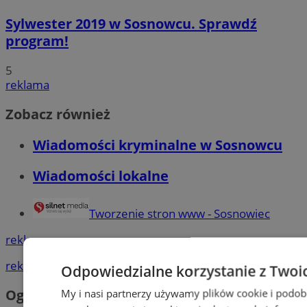
Sylwester 2019 w Sosnowcu. Sprawdź
program!
5
reklama
Zobacz również
Wiadomości kryminalne w Sosnowcu
Wiadomości lokalne
Tworzenie stron www - Sosnowiec
reklama
reklama
Odpowiedzialne korzystanie z Twoi
My i nasi partnerzy używamy plików cookie i podob
Ogłoszenia