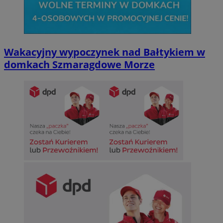
Niesklasyfikowane
Wakacyjny wypoczynek nad Bałtykiem w
domkach Szmaragdowe Morze
Niezbędne
Wydajność
Targetowanie
Funkcjonalno
Niezbędne pliki cookie umożliwiają korzystanie z podstawowych fun
takich jak logowanie użytkownika i zarządzanie kontem. Bez niezb
można prawidłowo korzystać ze strony internetowej.
Provider
/
Okres
Nazwa
Domena
przechowywan
SessID
sosnowiecki.pl
1 rok
QeSessID
sosnowiecki.pl
1 rok
MvSessID
sosnowiecki.pl
1 rok