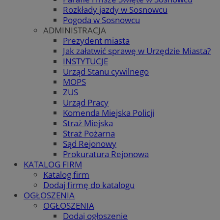
Rozkłady jazdy w Sosnowcu
Pogoda w Sosnowcu
ADMINISTRACJA
Prezydent miasta
Jak załatwić sprawę w Urzędzie Miasta?
INSTYTUCJE
Urząd Stanu cywilnego
MOPS
ZUS
Urząd Pracy
Komenda Miejska Policji
Straż Miejska
Straż Pożarna
Sąd Rejonowy
Prokuratura Rejonowa
KATALOG FIRM
Katalog firm
Dodaj firmę do katalogu
OGŁOSZENIA
OGŁOSZENIA
Dodaj ogłoszenie