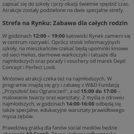
zapisać się do szkoły i przy okazji świetnie spędzić czas.
Atrakcje zostały podzielone na dwie specjalne strefy.
Strefa na Rynku: Zabawa dla całych rodzin
W godzinach
12:00 – 19:00
katowicki Rynek zamieni się
w centrum rozrywki. Oprócz stoisk informacyjnych
szkoły, na mieszkańców czekać będą upominki kinowe
od sieci Helios, darmowe warkoczyki i tatuaże dla
najmłodszych oraz porady i vouchery od marek Depil
Concept i Perfect Look.
Mnóstwo atrakcji czeka też na najmłodszych. W
programie znajdą się gry i zabawy z W&D Fundacją
„Przyszłość bez Ograniczeń”, a od
15:00 do 17:00
–
malowanie twarzy oraz warsztaty. Z myślą o zdrowiu
najmłodszych, w godzinach
14:00-16:00
odbędą się
także specjalne, edukacyjne warsztaty prawidłowego
mycia zębów.
Prawdziwą gratką dla fanów social mediów będzie
obecność
Ali Czapli
. Znana i lubiana influencerka