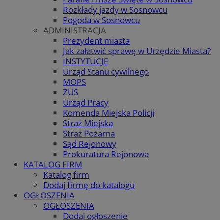
Rozkłady jazdy w Sosnowcu
Pogoda w Sosnowcu
ADMINISTRACJA
Prezydent miasta
Jak załatwić sprawę w Urzędzie Miasta?
INSTYTUCJE
Urząd Stanu cywilnego
MOPS
ZUS
Urząd Pracy
Komenda Miejska Policji
Straż Miejska
Straż Pożarna
Sąd Rejonowy
Prokuratura Rejonowa
KATALOG FIRM
Katalog firm
Dodaj firmę do katalogu
OGŁOSZENIA
OGŁOSZENIA
Dodaj ogłoszenie