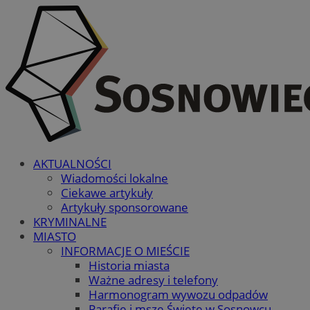
AKTUALNOŚCI
Wiadomości lokalne
Ciekawe artykuły
Artykuły sponsorowane
KRYMINALNE
MIASTO
INFORMACJE O MIEŚCIE
Historia miasta
Ważne adresy i telefony
Harmonogram wywozu odpadów
Parafie i msze Święte w Sosnowcu