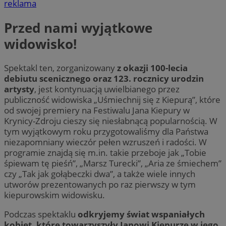
reklama
Przed nami wyjątkowe
widowisko!
Spektakl ten, zorganizowany
z okazji 100-lecia
debiutu scenicznego oraz 123. rocznicy urodzin
artysty
, jest kontynuacją uwielbianego przez
publiczność widowiska „Uśmiechnij się z Kiepurą”, które
od swojej premiery na Festiwalu Jana Kiepury w
Krynicy-Zdroju cieszy się niesłabnącą popularnością. W
tym wyjątkowym roku przygotowaliśmy dla Państwa
niezapomniany wieczór pełen wzruszeń i radości. W
programie znajdą się m.in. takie przeboje jak „Tobie
śpiewam tę pieśń”, „Marsz Turecki”, „Aria ze śmiechem”
czy „Tak jak gołąbeczki dwa”, a także wiele innych
utworów prezentowanych po raz pierwszy w tym
kiepurowskim widowisku.
Podczas spektaklu
odkryjemy świat wspaniałych
kobiet, które towarzyszyły Janowi Kiepurze w jego