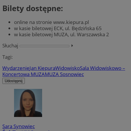
Bilety dostępne:
online na stronie www.kiepura.pl
w kasie biletowej ECK, ul. Będzińska 65
w kasie biletowej MUZA, ul. Warszawska 2
Słuchaj
⏵︎
Tagi:
Wydarzenie
Jan Kiepura
Widowisko
Sala Widowiskowo –
Koncertowa MUZA
MUZA Sosnowiec
Udostępnij
Sara Synowiec