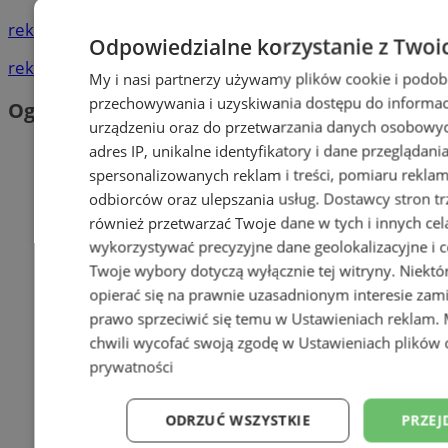
reklama
Odpowiedzialne korzystanie z Twoi
reklama
My i nasi partnerzy używamy plików cookie i podob
przechowywania i uzyskiwania dostępu do informac
Ogłoszenia
urządzeniu oraz do przetwarzania danych osobowych
adres IP, unikalne identyfikatory i dane przeglądani
spersonalizowanych reklam i treści, pomiaru reklam i
odbiorców oraz ulepszania usług.
Dostawcy stron tr
również przetwarzać Twoje dane w tych i innych cel
wykorzystywać precyzyjne dane geolokalizacyjne i c
Twoje wybory dotyczą wyłącznie tej witryny. Niekt
opierać się na prawnie uzasadnionym interesie zami
prawo sprzeciwić się temu w
Ustawieniach reklam
.
chwili wycofać swoją zgodę w
Ustawieniach plików 
prywatności
ODRZUĆ WSZYSTKIE
PRZEJ