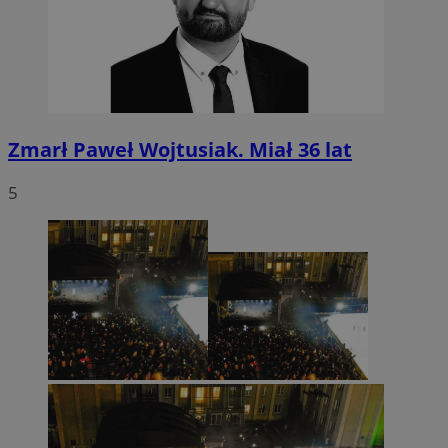
Zmarł Paweł Wojtusiak. Miał 36 lat
5