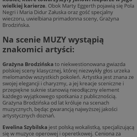
wielkiej karierze
. Obok Marty Eggerth pojawią się Pola
Negri i Maria Didur Załuska oraz gość specjalny
wieczoru, uwielbiana primadonna sceny, Grażyna
Brodzińska.
Na scenie MUZY wystąpią
znakomici artyści:
Grażyna Brodzińska
to niekwestionowana gwiazda
polskiej sceny klasycznej, której niezwykły głos urzeka
melomanów wszystkich pokoleń. Artystka jest znana ze
swojej elegancji i charyzmy, a jej kreacje sceniczne i
przepiękne suknie stanowią nieodłączny element
każdego wyjątkowego spotkania z publicznością.
Grażyna Brodzińska od lat króluje na scenach
muzycznych, będąc gwarancją najwyższej jakości
artystycznych doznań.
Ewelina Szybilska
jest polską wokalistką, specjalizującą
się w muzyce operowej i operetkowej. Ceniona za