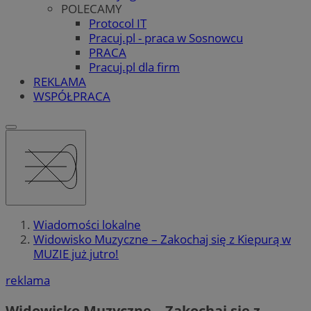
POLECAMY
Protocol IT
Pracuj.pl - praca w Sosnowcu
PRACA
Pracuj.pl dla firm
REKLAMA
WSPÓŁPRACA
Wiadomości lokalne
Widowisko Muzyczne – Zakochaj się z Kiepurą w
MUZIE już jutro!
reklama
Widowisko Muzyczne – Zakochaj się z