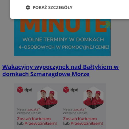
POKAŻ SZCZEGÓŁY
Niezbędne
Wydajność
Targetowani
Niesklasyfikowane
Wakacyjny wypoczynek nad Bałtykiem w
domkach Szmaragdowe Morze
Niezbędne
Wydajność
Targetowanie
Funkcjonalno
Niezbędne pliki cookie umożliwiają korzystanie z podstawowych fun
takich jak logowanie użytkownika i zarządzanie kontem. Bez niezb
można prawidłowo korzystać ze strony internetowej.
Provider
/
Okres
Nazwa
Domena
przechowywan
SessID
sosnowiecki.pl
1 rok