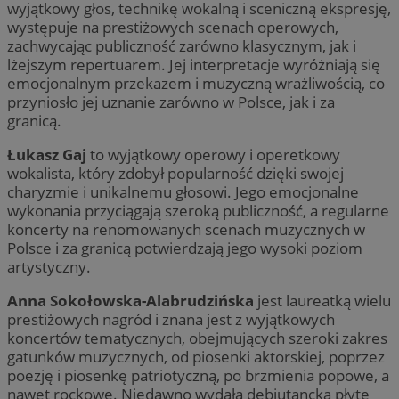
wyjątkowy głos, technikę wokalną i sceniczną ekspresję,
występuje na prestiżowych scenach operowych,
zachwycając publiczność zarówno klasycznym, jak i
lżejszym repertuarem. Jej interpretacje wyróżniają się
emocjonalnym przekazem i muzyczną wrażliwością, co
przyniosło jej uznanie zarówno w Polsce, jak i za
granicą.
Łukasz Gaj
to wyjątkowy operowy i operetkowy
wokalista, który zdobył popularność dzięki swojej
charyzmie i unikalnemu głosowi. Jego emocjonalne
wykonania przyciągają szeroką publiczność, a regularne
koncerty na renomowanych scenach muzycznych w
Polsce i za granicą potwierdzają jego wysoki poziom
artystyczny.
Anna Sokołowska-Alabrudzińska
jest laureatką wielu
prestiżowych nagród i znana jest z wyjątkowych
koncertów tematycznych, obejmujących szeroki zakres
gatunków muzycznych, od piosenki aktorskiej, poprzez
poezję i piosenkę patriotyczną, po brzmienia popowe, a
nawet rockowe. Niedawno wydała debiutancką płytę