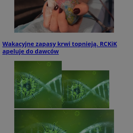
Wakacyjne zapasy krwi topnieją. RCKiK
apeluje do dawców