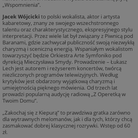
„Wspomnienia”.
Jacek Wójcicki
to polski wokalista, aktor i artysta
kabaretowy, znany ze swojego wszechstronnego
talentu oraz charakterystycznego, ekspresyjnego stylu
interpretacji. Przez wiele lat był związany z Piwnicą pod
Baranami, gdzie zachwycał publiczność swoją niezwykłą
charyzmą i sceniczną energią. Wspaniałym wokalistom
towarzyszyć będzie Orkiestra Arte Symfoniko pod
dyrekcją Mieczysława Smydy. Prowadzenie – Łukasz
Lech jest autorem i reżyserem koncertów, twórcą
niezliczonych programów telewizyjnych. Według
krytyków jest obdarzony wyjątkową charyzmą i
umiejętnością pięknego mówienia. Od trzech lat
prowadzi popularną audycję radiową „Z Operetką w
Twoim Domu”.
„Zakochaj się z Kiepurą” to prawdziwa gratka zarówno
dla wytrawnych melomanów, jak i dla tych, którzy chcą
zasmakować dobrej klasycznej rozrywki. Wstęp od 60
zł.