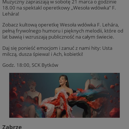
Muzyczny zapraszają w sobotę 21 marca o godzinie
18.00 na spektakl operetkowy „Wesoła wdówka” F.
Lehára!
Zobacz kultową operetkę Wesoła wdówka F. Lehára,
pełną frywolnego humoru i pięknych melodii, które od
lat bawią i wzruszają publiczność na całym świecie.
Daj się ponieść emocjom i zanuć z nami hity: Usta
milczą, dusza śpiewa! i Ach, kobietki!
Godz. 18:00, SCK Bytków
Zabrze