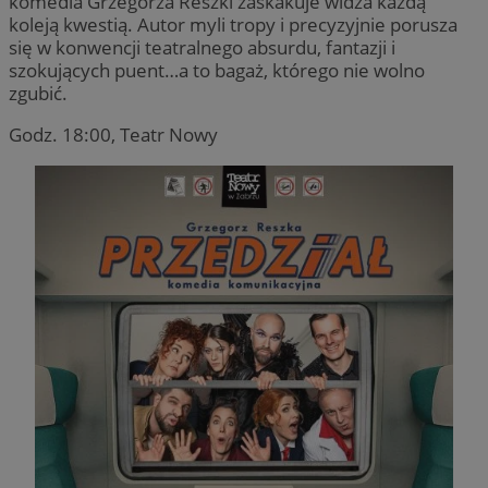
komedia Grzegorza Reszki zaskakuje widza każdą
koleją kwestią. Autor myli tropy i precyzyjnie porusza
się w konwencji teatralnego absurdu, fantazji i
QeSessID
sosnowiecki.pl
1 rok
szokujących puent…a to bagaż, którego nie wolno
zgubić.
MvSessID
sosnowiecki.pl
1 rok
Godz. 18:00, Teatr Nowy
euds
.rfihub.com
Sesja
VISITOR_PRIVACY_METADATA
5 miesięcy 4
YouTube
Googl
tygodnie
.youtube.com