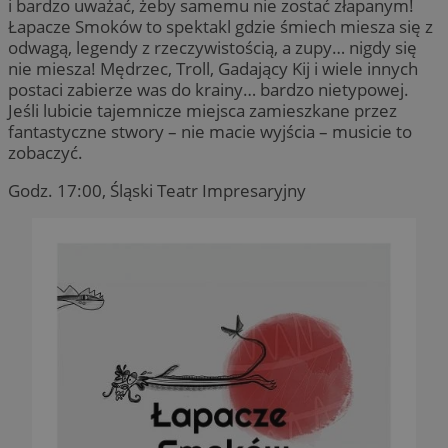
i bardzo uważać, żeby samemu nie zostać złapanym!
Łapacze Smoków to spektakl gdzie śmiech miesza się z
odwagą, legendy z rzeczywistością, a zupy… nigdy się
nie miesza! Mędrzec, Troll, Gadający Kij i wiele innych
postaci zabierze was do krainy… bardzo nietypowej.
Jeśli lubicie tajemnicze miejsca zamieszkane przez
fantastyczne stwory – nie macie wyjścia – musicie to
zobaczyć.
Godz. 17:00, Śląski Teatr Impresaryjny