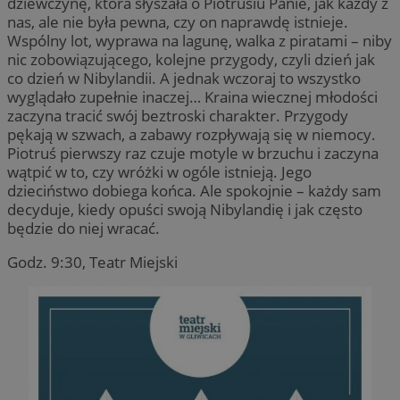
dziewczynę, która słyszała o Piotrusiu Panie, jak każdy z
z
_clsk
1 dzień
Ten p
Microsoft
nas, ale nie była pewna, czy on naprawdę istnieje.
u
z opr
.sosnowiecki.pl
Wspólny lot, wyprawa na lagunę, walka z piratami – niby
Clarit
ANON_ID
2 miesiące 4
Z
Exponential
używa
nic zobowiązującego, kolejne przygody, czyli dzień jak
tygodnie
u
Interactive Inc.
inform
n
.tribalfusion.com
co dzień w Nibylandii. A jednak wczoraj to wszystko
łącze
o
stron 
wyglądało zupełnie inaczej… Kraina wiecznej młodości
Z
użytk
d
zaczyna tracić swój beztroski charakter. Przygody
analit
z
pękają w szwach, a zabawy rozpływają się w niemocy.
u
__eoi
.sosnowiecki.pl
5 miesięcy 4
Ten p
d
Piotruś pierwszy raz czuje motyle w brzuchu i zaczyna
tygodnie
do na
k
użytko
wątpić w to, czy wróżki w ogóle istnieją. Jego
m
stron
u
dzieciństwo dobiega końca. Ale spokojnie – każdy sam
popra
użytk
decyduje, kiedy opuści swoją Nibylandię i jak często
DSID
59 minut 56
T
Google LLC
wydaj
sekund
z
.doubleclick.net
będzie do niej wracać.
t
ustat_gid
.ustat.info
1 rok
Ten p
Z
do zbi
Godz. 9:30, Teatr Miejski
z
jak od
i
strony
przykł
__Secure-
.youtube.com
5 miesięcy 4
U
najczę
ROLLOUT_TOKEN
tygodnie
d
wiado
w
odbie
e
inter
P
mogą 
k
celu 
f
inter
i
zaang
u