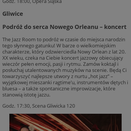
Godz. 18:00, Opera Śląska
Gliwice
Podróż do serca Nowego Orleanu – koncert
The Jazz Room to podróż w czasie do miejsca narodzin
tego słynnego gatunku! W barze o wielkomiejskim
charakterze, który odzwierciedla Nowy Orlean z lat 20.
XX wieku, czeka na Ciebie koncert jazzowy obiecujący
wieczór pełen emocji, pasji i rytmu. Zamów koktajl i
posłuchaj utalentowanych muzyków na scenie. Będą Ci
towarzyszyć najlepsze utwory z nurtu „hot jazz” –
wyjątkowej mieszanki ragtime’u, instrumentów dętych i
bluesa – a także spontaniczne improwizacje, które
stanowią istotę jazzu.
Godz. 17:30, Scena Gliwicka 120