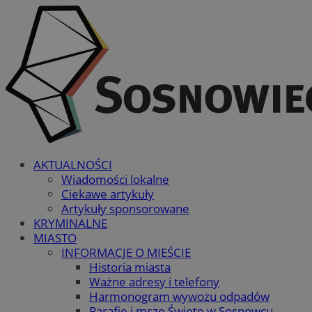
AKTUALNOŚCI
Wiadomości lokalne
Ciekawe artykuły
Artykuły sponsorowane
KRYMINALNE
MIASTO
INFORMACJE O MIEŚCIE
Historia miasta
Ważne adresy i telefony
Harmonogram wywozu odpadów
Parafie i msze Święte w Sosnowcu