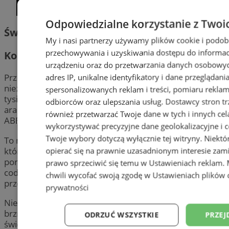
Odpowiedzialne korzystanie z Twoi
Świętochłowice
My i nasi partnerzy używamy plików cookie i podob
przechowywania i uzyskiwania dostępu do informac
Koncert przy świecach: ABBA i Queen
urządzeniu oraz do przetwarzania danych osobowych
Przenieś się do świata magii i muzyki podczas
adres IP, unikalne identyfikatory i dane przeglądani
niezwykłego wieczoru. W atmosferze rozświetlonej
spersonalizowanych reklam i treści, pomiaru reklam i
tysiącem migoczących świec wybrzmią instrumentalne
odbiorców oraz ulepszania usług.
Dostawcy stron tr
aranżacje największych hitów dwóch legend muzyki –
również przetwarzać Twoje dane w tych i innych cel
ABBY i Queen.
wykorzystywać precyzyjne dane geolokalizacyjne i c
Twoje wybory dotyczą wyłącznie tej witryny. Niekt
To nie tylko koncert – to zmysłowe doświadczenie,
które na długo pozostanie w Twojej pamięci. Daj się
opierać się na prawnie uzasadnionym interesie zami
porwać wyjątkowej atmosferze, zapomnij o
prawo sprzeciwić się temu w
Ustawieniach reklam
.
codzienności i pozwól, by muzyka stała się Twoim
chwili wycofać swoją zgodę w
Ustawieniach plików 
przewodnikiem do świata piękna i harmonii.
prywatności
Nietuzinkowe wnętrze, tysiąc świec i nastrojowe
brzmienia wprawią Cię we wspaniały nastrój i dostarczą
ODRZUĆ WSZYSTKIE
PRZEJ
świetnej rozrywki.