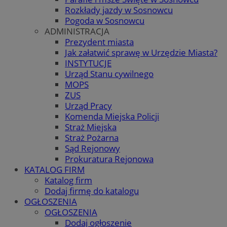
Rozkłady jazdy w Sosnowcu
Pogoda w Sosnowcu
ADMINISTRACJA
Prezydent miasta
Jak załatwić sprawę w Urzędzie Miasta?
INSTYTUCJE
Urząd Stanu cywilnego
MOPS
ZUS
Urząd Pracy
Komenda Miejska Policji
Straż Miejska
Straż Pożarna
Sąd Rejonowy
Prokuratura Rejonowa
KATALOG FIRM
Katalog firm
Dodaj firmę do katalogu
OGŁOSZENIA
OGŁOSZENIA
Dodaj ogłoszenie