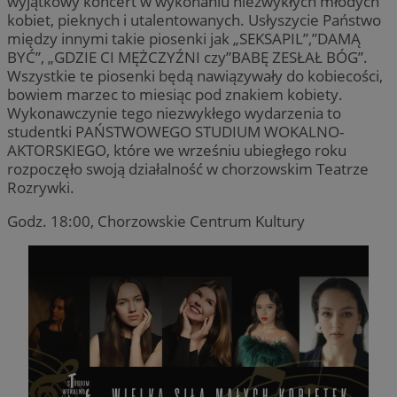
wyjątkowy koncert w wykonaniu niezwykłych młodych
sekund
Inc.
kobiet, pieknych i utalentowanych. Usłyszycie Państwo
.temu.com
między innymi takie piosenki jak „SEKSAPIL”,”DAMĄ
BYĆ”, „GDZIE CI MĘŻCZYŹNI czy”BABĘ ZESŁAŁ BÓG”.
Wszystkie te piosenki będą nawiązywały do kobiecości,
bowiem marzec to miesiąc pod znakiem kobiety.
Wykonawczynie tego niezwykłego wydarzenia to
studentki PAŃSTWOWEGO STUDIUM WOKALNO-
AKTORSKIEGO, które we wrześniu ubiegłego roku
__cf_bm
29 minut 54
Cloudflare
rozpoczęło swoją działalność w chorzowskim Teatrze
sekundy
Inc.
.vimeo.com
Rozrywki.
Godz. 18:00, Chorzowskie Centrum Kultury
Provider
/
Okres
Provider
/
Nazwa
Nazwa
Opis
Domena
Provider
przechowywania
/
Okres
Domena
Nazwa
Opis
Domena
przechowywania