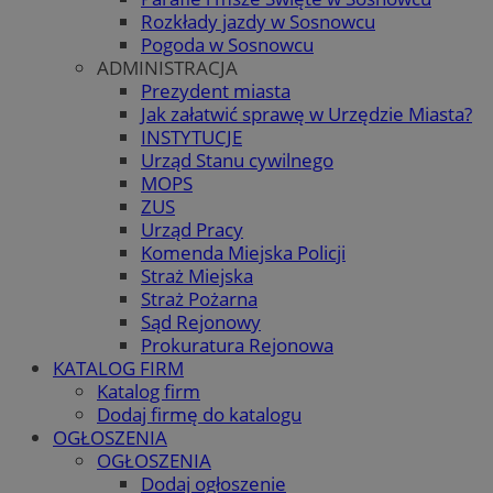
Rozkłady jazdy w Sosnowcu
Pogoda w Sosnowcu
ADMINISTRACJA
Prezydent miasta
Jak załatwić sprawę w Urzędzie Miasta?
INSTYTUCJE
Urząd Stanu cywilnego
MOPS
ZUS
Urząd Pracy
Komenda Miejska Policji
Straż Miejska
Straż Pożarna
Sąd Rejonowy
Prokuratura Rejonowa
KATALOG FIRM
Katalog firm
Dodaj firmę do katalogu
OGŁOSZENIA
OGŁOSZENIA
Dodaj ogłoszenie