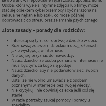
łatwo trafić w niepowołane ręce i zostać upublicznione.
Osoba, która wysłała intymne zdjęcia lub filmy, może
stać się obiektem cyberprzemocy i być narażona na
seksualne nękanie lub ataki, co może później
doprowadzić do stresu oraz załamania psychicznego.
Złote zasady – porady dla rodziców:
Interesuj się tym, co robi twoje dziecko w sieci.
Rozmawiaj ze swoim dzieckiem o zagrożeniach,
jakie występują w Internecie.
Nie bój się przyznać do niewiedzy.
Naucz dziecko, że osoba poznana w Internecie nie
musi być tym, za kogo się podaje.
Naucz dziecko, aby nie podawało w sieci swoich
danych.
Ustal, że nie wolno umawiać się z osobami
poznanymi w Internecie bez Twojej wiedzy.
Nie krytykuj i nie obwiniaj dziecka jeśli coś się
stanie.
W razie potrzeby szukaj pomocy i porady u
specjalisty.