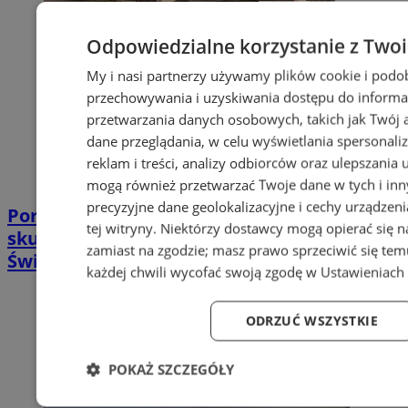
Odpowiedzialne korzystanie z Two
My i nasi partnerzy używamy plików cookie i podo
przechowywania i uzyskiwania dostępu do informa
przetwarzania danych osobowych, takich jak Twój ad
dane przeglądania, w celu wyświetlania spersonali
reklam i treści, analizy odbiorców oraz ulepszania 
mogą również przetwarzać Twoje dane w tych i in
precyzyjne dane geolokalizacyjne i cechy urządzen
Poradnia leczenia ran przewlekłych -
tej witryny. Niektórzy dostawcy mogą opierać się 
skuteczna terapia trudno gojących się ran |
zamiast na zgodzie; masz prawo sprzeciwić się te
Świętochłowice
każdej chwili wycofać swoją zgodę w
Ustawieniach 
ODRZUĆ WSZYSTKIE
POKAŻ SZCZEGÓŁY