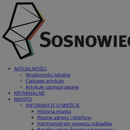
AKTUALNOŚCI
Wiadomości lokalne
Ciekawe artykuły
Artykuły sponsorowane
KRYMINALNE
MIASTO
INFORMACJE O MIEŚCIE
Historia miasta
Ważne adresy i telefony
Harmonogram wywozu odpadów
Parafie i msze Święte w Sosnowcu