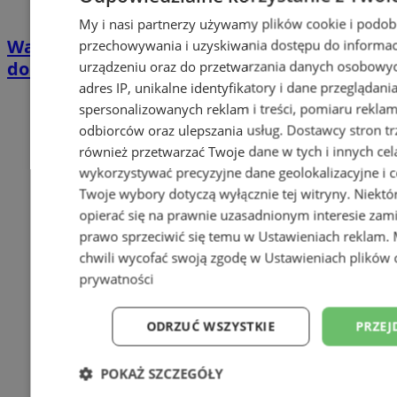
My i nasi partnerzy używamy plików cookie i podob
Wakacyjny wypoczynek nad Bałtykiem w
przechowywania i uzyskiwania dostępu do informac
domkach Szmaragdowe Morze
urządzeniu oraz do przetwarzania danych osobowych
adres IP, unikalne identyfikatory i dane przeglądani
spersonalizowanych reklam i treści, pomiaru reklam i
odbiorców oraz ulepszania usług.
Dostawcy stron tr
również przetwarzać Twoje dane w tych i innych cel
wykorzystywać precyzyjne dane geolokalizacyjne i c
Twoje wybory dotyczą wyłącznie tej witryny. Niekt
opierać się na prawnie uzasadnionym interesie zami
prawo sprzeciwić się temu w
Ustawieniach reklam
.
chwili wycofać swoją zgodę w
Ustawieniach plików 
prywatności
ODRZUĆ WSZYSTKIE
PRZEJ
POKAŻ SZCZEGÓŁY