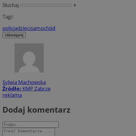
Słuchaj
⏵︎
Tagi:
policja
dzieci
samochód
Udostępnij
Sylwia Machowska
Źródło:
KMP Zabrze
reklama
Dodaj komentarz