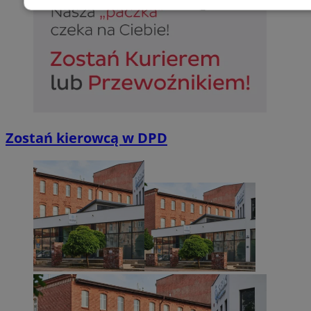
Niezbędne
Wydajność
Targetowani
Niesklasyfikowane
Zostań kierowcą w DPD
Niezbędne
Wydajność
Targetowanie
Funkcjonalno
Niezbędne pliki cookie umożliwiają korzystanie z podstawowych fun
takich jak logowanie użytkownika i zarządzanie kontem. Bez niezb
można prawidłowo korzystać ze strony internetowej.
Provider
/
Okres
Nazwa
Domena
przechowywan
SessID
sosnowiecki.pl
1 rok
QeSessID
sosnowiecki.pl
1 rok