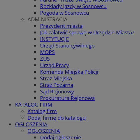
Rozkłady jazdy w Sosnowcu
Pogoda w Sosnowcu
ADMINISTRACJA
Prezydent miasta
Jak załatwić sprawę w Urzędzie Miasta?
INSTYTUCJE
Urząd Stanu cywilnego
MOPS
ZUS
Urząd Pracy
Komenda Miejska Policji
Straż Miejska
Straż Pożarna
Sąd Rejonowy
Prokuratura Rejonowa
KATALOG FIRM
Katalog firm
Dodaj firmę do katalogu
OGŁOSZENIA
OGŁOSZENIA
Dodaj ogłoszenie