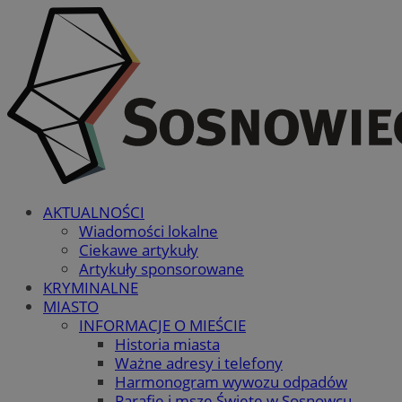
AKTUALNOŚCI
Wiadomości lokalne
Ciekawe artykuły
Artykuły sponsorowane
KRYMINALNE
MIASTO
INFORMACJE O MIEŚCIE
Historia miasta
Ważne adresy i telefony
Harmonogram wywozu odpadów
Parafie i msze Święte w Sosnowcu