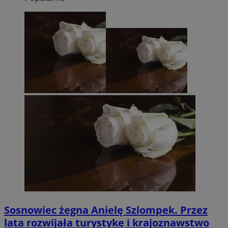
Sosnowiec żegna Anielę Szlompek. Przez
lata rozwijała turystykę i krajoznawstwo