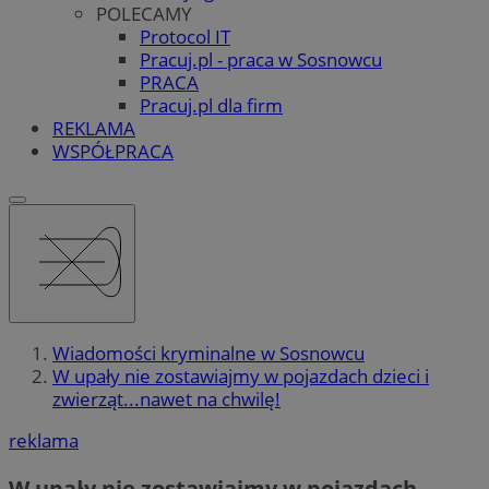
POLECAMY
Protocol IT
Pracuj.pl - praca w Sosnowcu
PRACA
Pracuj.pl dla firm
REKLAMA
WSPÓŁPRACA
Wiadomości kryminalne w Sosnowcu
W upały nie zostawiajmy w pojazdach dzieci i
zwierząt...nawet na chwilę!
reklama
W upały nie zostawiajmy w pojazdach