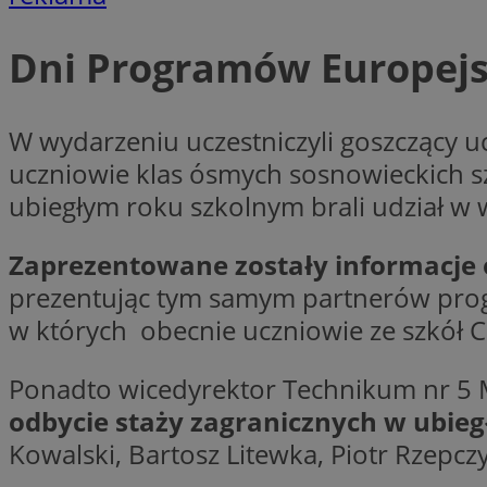
Dni Programów Europej
Nazwa
Provider
W wydarzeniu uczestniczyli goszczący u
Nazwa
Nazwa
__Secure-YNID
Domena
Nazwa
uczniowie klas ósmych sosnowieckich s
openstat_higd0hq
OAID
_cfuvid
.vimeo.c
_fbp
ubiegłym roku szkolnym brali udział w
ustat_86zhzqab74l
openstat_gid
YSC
Zaprezentowane zostały informacje 
ustat_fdd84hfvmX
_clck
prezentując tym samym partnerów progr
ustat_0737X2Xdr554
VISITOR_INFO1_LIV
w których obecnie uczniowie ze szkół
ADK_EX_11
_clsk
openstat_rufhx0sv
Ponadto wicedyrektor Technikum nr 5 
openstat_ex0rxiq
rud
odbycie staży zagranicznych w ubie
ustat_qcbmX95Xf0
_clsk
ANON_ID
Kowalski, Bartosz Litewka, Piotr Rzepczy