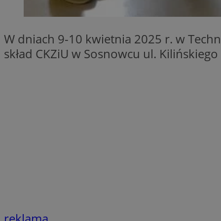
SessID
QeSessID
W dniach 9-10 kwietnia 2025 r. w Tec
MvSessID
skład CKZiU w Sosnowcu ul. Kilińskieg
euds
VISITOR_PRIVACY_
CookieScriptConse
__cf_bm
reklama
__cf_bm