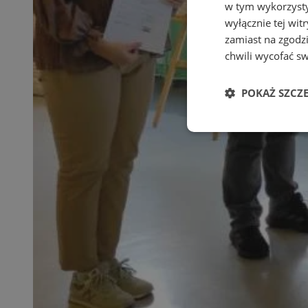
w tym wykorzysty
wyłącznie tej wi
zamiast na zgodz
chwili wycofać s
POKAŻ SZCZ
Niezbędne
Ni
Niezbędne pliki cook
zarządzanie kontem. 
Nazwa