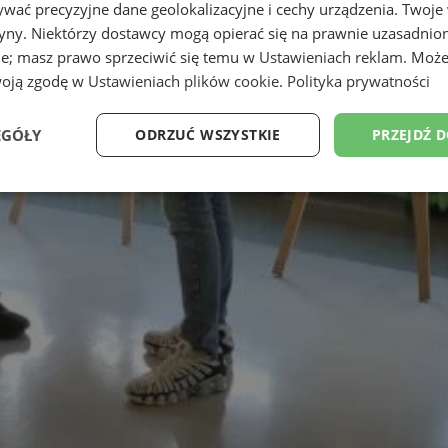
wać precyzyjne dane geolokalizacyjne i cechy urządzenia. Twoje
tryny. Niektórzy dostawcy mogą opierać się na prawnie uzasadnio
ie; masz prawo sprzeciwić się temu w
Ustawieniach reklam
. Może
woją zgodę w
Ustawieniach plików cookie
.
Polityka prywatności
EGÓŁY
ODRZUĆ WSZYSTKIE
PRZEJDŹ 
Wydajność
Targetowanie
Funkcjonalność
Ni
ezbędne
Wydajność
Targetowanie
Funkcjonalność
Niesklasyfikow
ie umożliwiają korzystanie z podstawowych funkcji strony internetowej, takich jak log
Bez niezbędnych plików cookie nie można prawidłowo korzystać ze strony internetowe
Provider
/
Okres
Opis
Domena
przechowywania