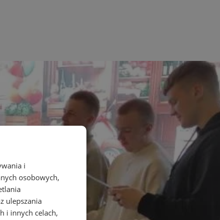
ywania i
danych osobowych,
etlania
az ulepszania
 i innych celach,