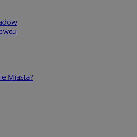
adów
nowcu
ie Miasta?