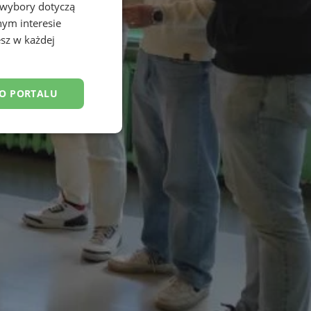
 wybory dotyczą
nym interesie
sz w każdej
DO PORTALU
esklasyfikowane
ane
owanie użytkownika i
j.