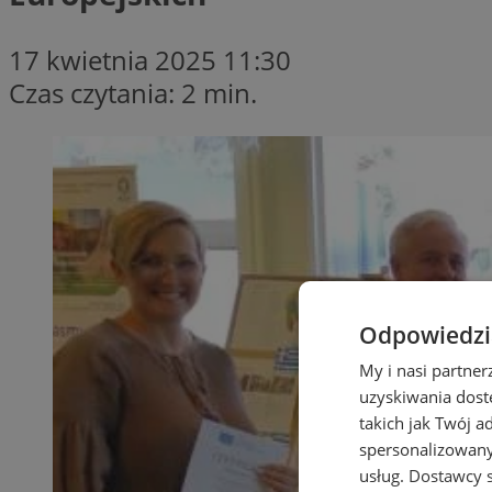
17 kwietnia 2025 11:30
Czas czytania: 2 min.
Odpowiedzia
My i nasi partne
uzyskiwania dost
takich jak Twój a
spersonalizowanyc
usług.
Dostawcy s