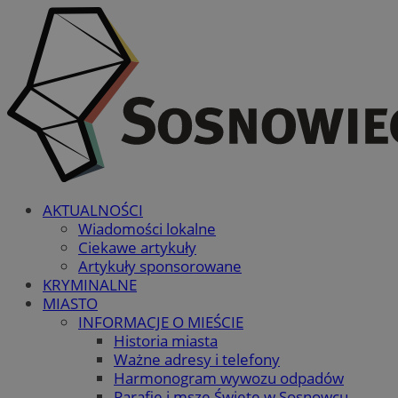
AKTUALNOŚCI
Wiadomości lokalne
Ciekawe artykuły
Artykuły sponsorowane
KRYMINALNE
MIASTO
INFORMACJE O MIEŚCIE
Historia miasta
Ważne adresy i telefony
Harmonogram wywozu odpadów
Parafie i msze Święte w Sosnowcu