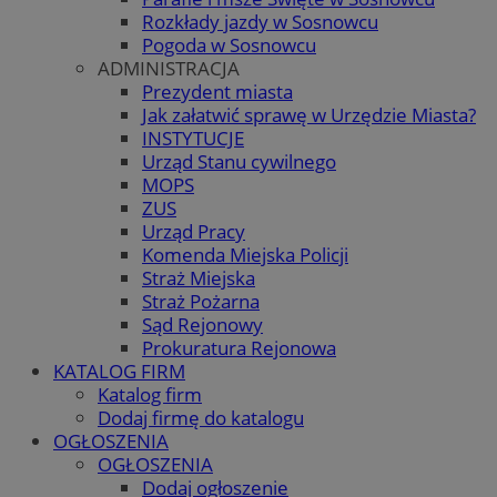
Rozkłady jazdy w Sosnowcu
Pogoda w Sosnowcu
ADMINISTRACJA
Prezydent miasta
Jak załatwić sprawę w Urzędzie Miasta?
INSTYTUCJE
Urząd Stanu cywilnego
MOPS
ZUS
Urząd Pracy
Komenda Miejska Policji
Straż Miejska
Straż Pożarna
Sąd Rejonowy
Prokuratura Rejonowa
KATALOG FIRM
Katalog firm
Dodaj firmę do katalogu
OGŁOSZENIA
OGŁOSZENIA
Dodaj ogłoszenie