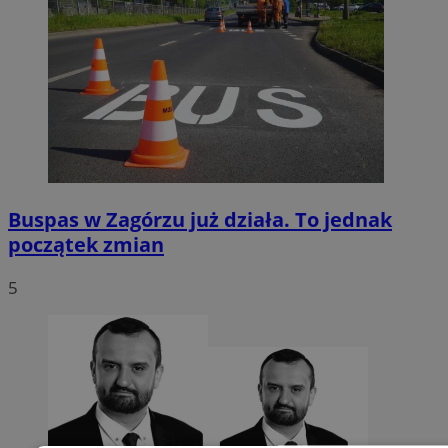
Buspas w Zagórzu już działa. To jednak
początek zmian
5