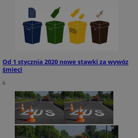
Od 1 stycznia 2020 nowe stawki za wywóz
śmieci
6