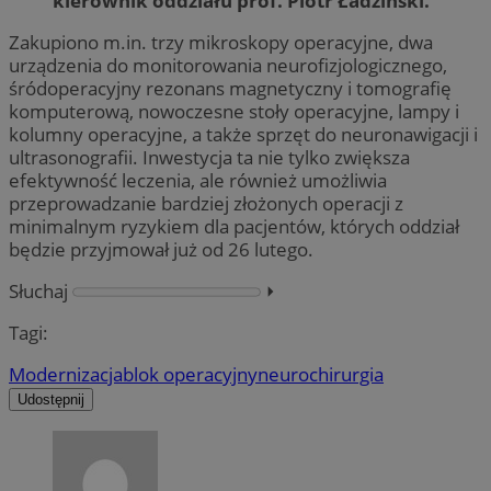
kierownik oddziału prof. Piotr Ładziński.
Zakupiono m.in. trzy mikroskopy operacyjne, dwa
urządzenia do monitorowania neurofizjologicznego,
śródoperacyjny rezonans magnetyczny i tomografię
komputerową, nowoczesne stoły operacyjne, lampy i
kolumny operacyjne, a także sprzęt do neuronawigacji i
ultrasonografii. Inwestycja ta nie tylko zwiększa
efektywność leczenia, ale również umożliwia
przeprowadzanie bardziej złożonych operacji z
minimalnym ryzykiem dla pacjentów, których oddział
będzie przyjmował już od 26 lutego.
Słuchaj
⏵︎
Tagi:
Modernizacja
blok operacyjny
neurochirurgia
Udostępnij