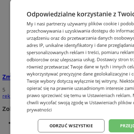
Odpowiedzialne korzystanie z Twoi
My i nasi partnerzy używamy plików cookie i podob
przechowywania i uzyskiwania dostępu do informac
urządzeniu oraz do przetwarzania danych osobowych
adres IP, unikalne identyfikatory i dane przeglądani
spersonalizowanych reklam i treści, pomiaru reklam i
odbiorców oraz ulepszania usług.
Dostawcy stron tr
również przetwarzać Twoje dane w tych i innych cel
wykorzystywać precyzyjne dane geolokalizacyjne i c
Zmarł Paweł Wojtusiak. Miał 36 lat
Twoje wybory dotyczą wyłącznie tej witryny. Niekt
opierać się na prawnie uzasadnionym interesie zami
5
prawo sprzeciwić się temu w
Ustawieniach reklam
.
reklama
chwili wycofać swoją zgodę w
Ustawieniach plików 
Zobacz również
prywatności
Wiadomości kryminalne w Sosnowcu
ODRZUĆ WSZYSTKIE
PRZEJ