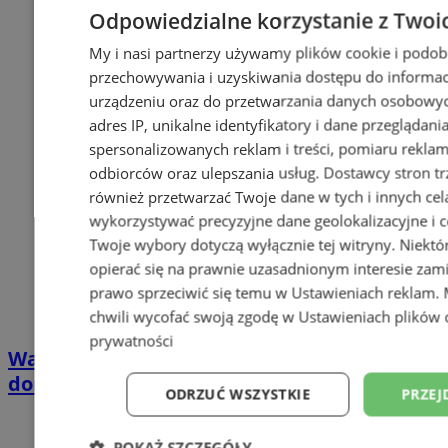
Odpowiedzialne korzystanie z Twoi
My i nasi partnerzy używamy plików cookie i podob
przechowywania i uzyskiwania dostępu do informac
urządzeniu oraz do przetwarzania danych osobowych
adres IP, unikalne identyfikatory i dane przeglądani
spersonalizowanych reklam i treści, pomiaru reklam i
odbiorców oraz ulepszania usług.
Dostawcy stron tr
również przetwarzać Twoje dane w tych i innych cel
wykorzystywać precyzyjne dane geolokalizacyjne i c
Twoje wybory dotyczą wyłącznie tej witryny. Niekt
opierać się na prawnie uzasadnionym interesie zami
prawo sprzeciwić się temu w
Ustawieniach reklam
.
chwili wycofać swoją zgodę w
Ustawieniach plików 
prywatności
Wakacyjny wypoczynek nad Bałtykiem w
domkach Szmaragdowe Morze
ODRZUĆ WSZYSTKIE
PRZEJ
POKAŻ SZCZEGÓŁY