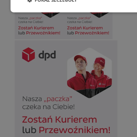
Niezbędne
Wydajność
Targetowani
Niesklasyfikowane
Niezbędne
Wydajność
Targetowanie
Funkcjonalno
Niezbędne pliki cookie umożliwiają korzystanie z podstawowych fun
takich jak logowanie użytkownika i zarządzanie kontem. Bez niezb
można prawidłowo korzystać ze strony internetowej.
Provider
/
Okres
Nazwa
Domena
przechowywan
SessID
sosnowiecki.pl
1 rok