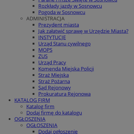
Rozkłady jazdy w Sosnowcu
Pogoda w Sosnowcu
ADMINISTRACJA
Prezydent miasta
Jak załatwić sprawę w Urzędzie Miasta?
INSTYTUCJE
Urząd Stanu cywilnego
MOPS
ZUS
Urząd Pracy
Komenda Miejska Policji
Straż Miejska
Straż Pożarna
Sąd Rejonowy
Prokuratura Rejonowa
KATALOG FIRM
Katalog firm
Dodaj firmę do katalogu
OGŁOSZENIA
OGŁOSZENIA
Dodaj ogłoszenie