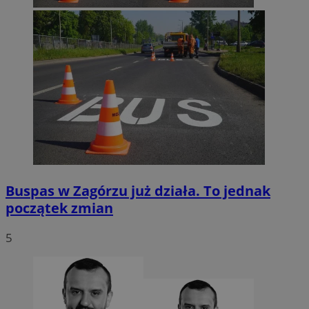
Buspas w Zagórzu już działa. To jednak
początek zmian
5