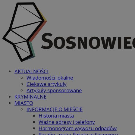
AKTUALNOŚCI
Wiadomości lokalne
Ciekawe artykuły
Artykuły sponsorowane
KRYMINALNE
MIASTO
INFORMACJE O MIEŚCIE
Historia miasta
Ważne adresy i telefony
Harmonogram wywozu odpadów
Parafie i msze Święte w Sosnowcu