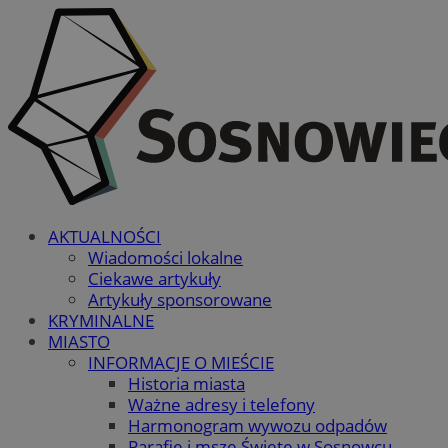
AKTUALNOŚCI
Wiadomości lokalne
Ciekawe artykuły
Artykuły sponsorowane
KRYMINALNE
MIASTO
INFORMACJE O MIEŚCIE
Historia miasta
Ważne adresy i telefony
Harmonogram wywozu odpadów
Parafie i msze Święte w Sosnowcu