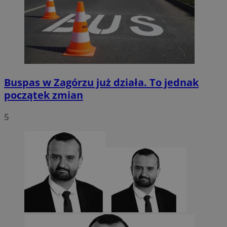
Buspas w Zagórzu już działa. To jednak
początek zmian
5