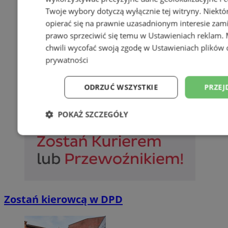
Twoje wybory dotyczą wyłącznie tej witryny. Niekt
opierać się na prawnie uzasadnionym interesie zami
prawo sprzeciwić się temu w
Ustawieniach reklam
.
chwili wycofać swoją zgodę w
Ustawieniach plików 
prywatności
ODRZUĆ WSZYSTKIE
PRZEJ
POKAŻ SZCZEGÓŁY
Niezbędne
Wydajność
Targetowani
Niesklasyfikowane
Zostań kierowcą w DPD