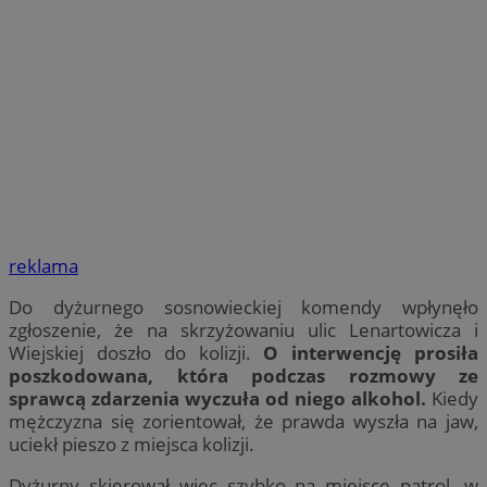
reklama
Do dyżurnego sosnowieckiej komendy wpłynęło
zgłoszenie, że na skrzyżowaniu ulic Lenartowicza i
Wiejskiej doszło do kolizji.
O interwencję prosiła
poszkodowana, która podczas rozmowy ze
sprawcą zdarzenia wyczuła od niego alkohol.
Kiedy
mężczyzna się zorientował, że prawda wyszła na jaw,
uciekł pieszo z miejsca kolizji.
Dyżurny skierował więc szybko na miejsce patrol, w