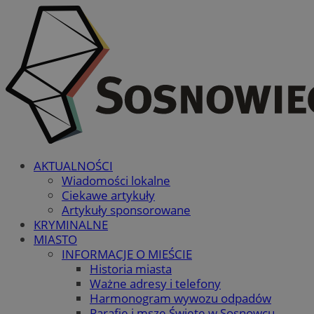
AKTUALNOŚCI
Wiadomości lokalne
Ciekawe artykuły
Artykuły sponsorowane
KRYMINALNE
MIASTO
INFORMACJE O MIEŚCIE
Historia miasta
Ważne adresy i telefony
Harmonogram wywozu odpadów
Parafie i msze Święte w Sosnowcu