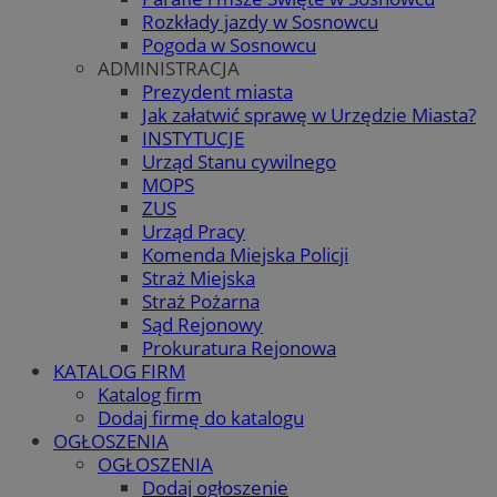
Rozkłady jazdy w Sosnowcu
Pogoda w Sosnowcu
ADMINISTRACJA
Prezydent miasta
Jak załatwić sprawę w Urzędzie Miasta?
INSTYTUCJE
Urząd Stanu cywilnego
MOPS
ZUS
Urząd Pracy
Komenda Miejska Policji
Straż Miejska
Straż Pożarna
Sąd Rejonowy
Prokuratura Rejonowa
KATALOG FIRM
Katalog firm
Dodaj firmę do katalogu
OGŁOSZENIA
OGŁOSZENIA
Dodaj ogłoszenie