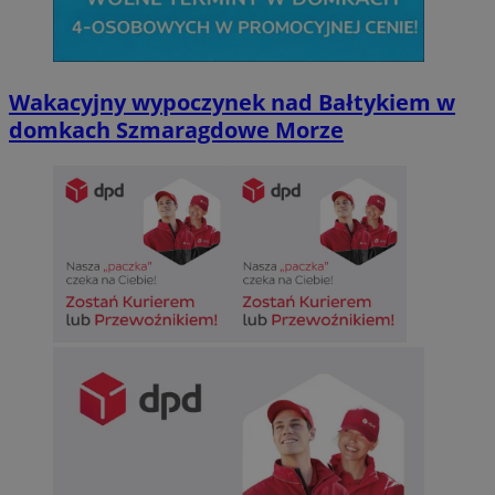
Wakacyjny wypoczynek nad Bałtykiem w
domkach Szmaragdowe Morze
CookieScriptConsent
4 tygodnie 2 dn
CookieScript
sosnowiecki.pl