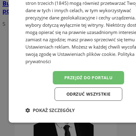
Buspas w Zagórzu już działa. To jednak
stron trzecich (1845)
mogą również przetwarzać Two
początek zmian
dane w tych i innych celach, w tym wykorzystywać
precyzyjne dane geolokalizacyjne i cechy urządzenia
5
wybory dotyczą wyłącznie tej witryny. Niektórzy do
mogą opierać się na prawnie uzasadnionym interesi
zamiast na zgodzie; masz prawo sprzeciwić się temu
Ustawieniach reklam
. Możesz w każdej chwili wycof
swoją zgodę w
Ustawieniach plików cookie
.
Polityka
prywatności
PRZEJDŹ DO PORTALU
ODRZUĆ WSZYSTKIE
POKAŻ SZCZEGÓŁY
Niezbędne
Wydajność
Targetow