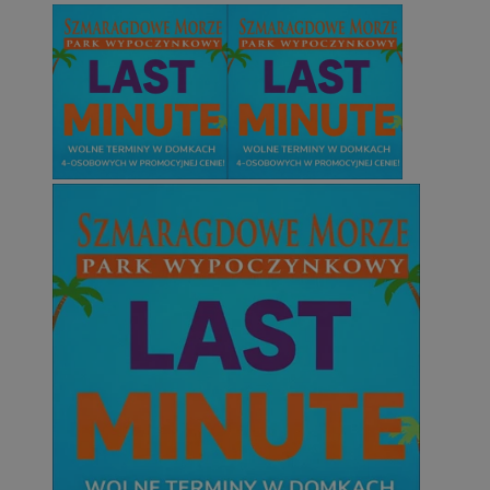
MvSessID
sosnowiecki.pl
1 rok
euds
.rfihub.com
Sesja
Google Privacy Policy
VISITOR_PRIVACY_METADATA
5 miesięcy 4
YouTube
tygodnie
.youtube.com