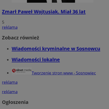
Funkcjonalność
Niesklasyfikowa
Zmarł Paweł Wojtusiak. Miał 36 lat
5
reklama
Zobacz również
Niezbędne
Wydajność
Targetowanie
Funkcjonaln
Wiadomości kryminalne w Sosnowcu
Niesklasyfikowane
Wiadomości lokalne
Niezbędne pliki cookie umożliwiają korzystanie z podstawowych fun
strony internetowej, takich jak logowanie użytkownika i zarządzanie
kontem. Bez niezbędnych plików cookie nie można prawidłowo korz
ze strony internetowej.
Tworzenie stron www - Sosnowiec
Provider
/
Okres
Nazwa
reklama
Domena
przechowywani
SessID
sosnowiecki.pl
1 rok
reklama
Ogłoszenia
QeSessID
sosnowiecki.pl
1 rok