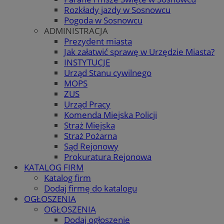
Rozkłady jazdy w Sosnowcu
Pogoda w Sosnowcu
ADMINISTRACJA
Prezydent miasta
Jak załatwić sprawę w Urzędzie Miasta?
INSTYTUCJE
Urząd Stanu cywilnego
MOPS
ZUS
Urząd Pracy
Komenda Miejska Policji
Straż Miejska
Straż Pożarna
Sąd Rejonowy
Prokuratura Rejonowa
KATALOG FIRM
Katalog firm
Dodaj firmę do katalogu
OGŁOSZENIA
OGŁOSZENIA
Dodaj ogłoszenie