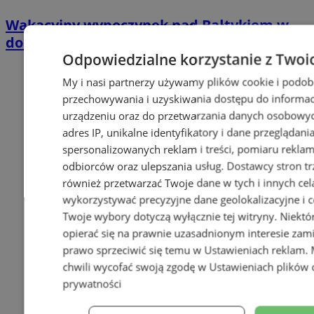
Wakacyjny wypoczynek nad Bałtykiem w
domkach Szmaragdowe Morze
Odpowiedzialne korzystanie z Twoi
My i nasi partnerzy używamy plików cookie i podob
przechowywania i uzyskiwania dostępu do informac
urządzeniu oraz do przetwarzania danych osobowych
adres IP, unikalne identyfikatory i dane przeglądani
spersonalizowanych reklam i treści, pomiaru reklam i
odbiorców oraz ulepszania usług.
Dostawcy stron tr
również przetwarzać Twoje dane w tych i innych cel
wykorzystywać precyzyjne dane geolokalizacyjne i c
Twoje wybory dotyczą wyłącznie tej witryny. Niekt
opierać się na prawnie uzasadnionym interesie zami
prawo sprzeciwić się temu w
Ustawieniach reklam
.
chwili wycofać swoją zgodę w
Ustawieniach plików 
prywatności