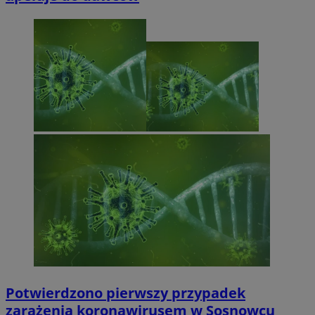
Potwierdzono pierwszy przypadek
zarażenia koronawirusem w Sosnowcu