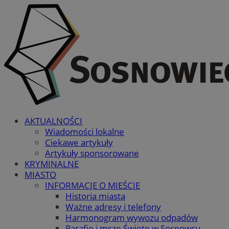
AKTUALNOŚCI
Wiadomości lokalne
Ciekawe artykuły
Artykuły sponsorowane
KRYMINALNE
MIASTO
INFORMACJE O MIEŚCIE
Historia miasta
Ważne adresy i telefony
Harmonogram wywozu odpadów
Parafie i msze Święte w Sosnowcu