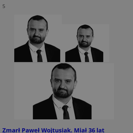
5
Zmarł Paweł Wojtusiak. Miał 36 lat