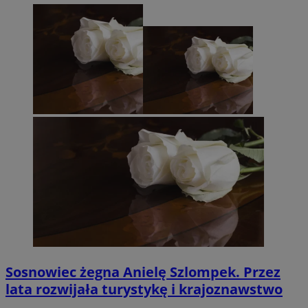
Sosnowiec żegna Anielę Szlompek. Przez
lata rozwijała turystykę i krajoznawstwo