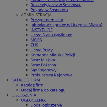
Rozkłady jazdy w Sosnowcu
Pogoda w Sosnowcu
ADMINISTRACJA
Prezydent miasta
Jak załatwić sprawę w Urzędzie Miasta?
INSTYTUCJE
Urząd Stanu cywilnego
MOPS
ZUS
Urząd Pracy
Komenda Miejska Policji
Straż Miejska
Straż Pożarna
Sąd Rejonowy
Prokuratura Rejonowa
KATALOG FIRM
Katalog firm
Dodaj firmę do katalogu
OGŁOSZENIA
OGŁOSZENIA
Dodaj ogłoszenie