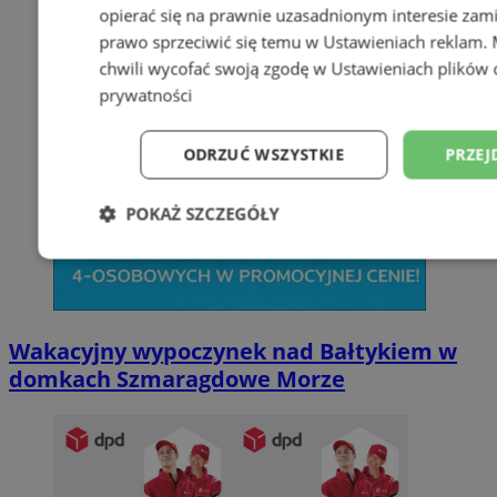
opierać się na prawnie uzasadnionym interesie zami
prawo sprzeciwić się temu w
Ustawieniach reklam
.
chwili wycofać swoją zgodę w
Ustawieniach plików 
prywatności
ODRZUĆ WSZYSTKIE
PRZEJ
POKAŻ SZCZEGÓŁY
Niezbędne
Wydajność
Targetowani
Wakacyjny wypoczynek nad Bałtykiem w
Niesklasyfikowane
domkach Szmaragdowe Morze