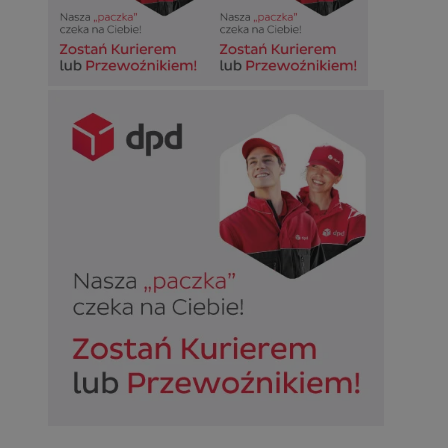
Niezbędne
Wydajność
Targetowanie
Funkcjonalno
Niezbędne pliki cookie umożliwiają korzystanie z podstawowych fun
takich jak logowanie użytkownika i zarządzanie kontem. Bez niezb
można prawidłowo korzystać ze strony internetowej.
Provider
/
Okres
Nazwa
Domena
przechowywan
SessID
sosnowiecki.pl
1 rok
QeSessID
sosnowiecki.pl
1 rok
MvSessID
sosnowiecki.pl
1 rok
euds
.rfihub.com
Sesja