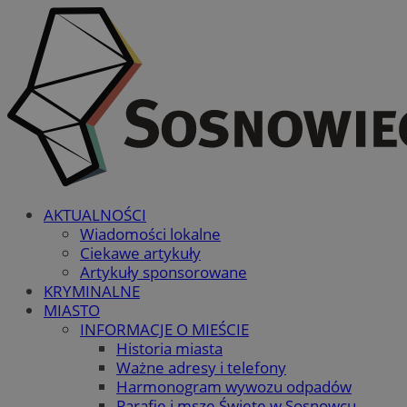
AKTUALNOŚCI
Wiadomości lokalne
Ciekawe artykuły
Artykuły sponsorowane
KRYMINALNE
MIASTO
INFORMACJE O MIEŚCIE
Historia miasta
Ważne adresy i telefony
Harmonogram wywozu odpadów
Parafie i msze Święte w Sosnowcu