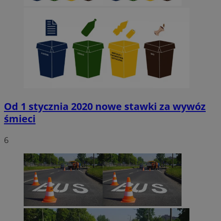
Od 1 stycznia 2020 nowe stawki za wywóz
śmieci
6