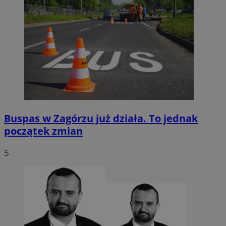
Buspas w Zagórzu już działa. To jednak
początek zmian
5