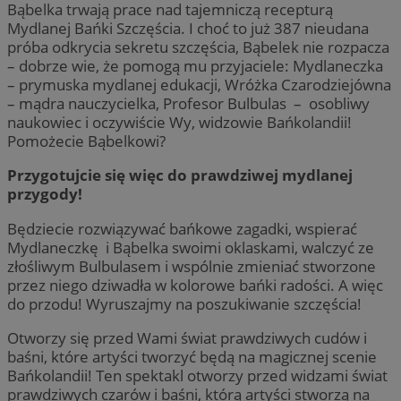
Bąbelka trwają prace nad tajemniczą recepturą
Mydlanej Bańki Szczęścia. I choć to już 387 nieudana
próba odkrycia sekretu szczęścia, Bąbelek nie rozpacza
– dobrze wie, że pomogą mu przyjaciele: Mydlaneczka
– prymuska mydlanej edukacji, Wróżka Czarodziejówna
– mądra nauczycielka, Profesor Bulbulas – osobliwy
naukowiec i oczywiście Wy, widzowie Bańkolandii!
Pomożecie Bąbelkowi?
Przygotujcie się więc do prawdziwej mydlanej
przygody!
Będziecie rozwiązywać bańkowe zagadki, wspierać
Mydlaneczkę i Bąbelka swoimi oklaskami, walczyć ze
złośliwym Bulbulasem i wspólnie zmieniać stworzone
przez niego dziwadła w kolorowe bańki radości. A więc
do przodu! Wyruszajmy na poszukiwanie szczęścia!
Otworzy się przed Wami świat prawdziwych cudów i
baśni, które artyści tworzyć będą na magicznej scenie
Bańkolandii! Ten spektakl otworzy przed widzami świat
prawdziwych czarów i baśni, którą artyści stworzą na