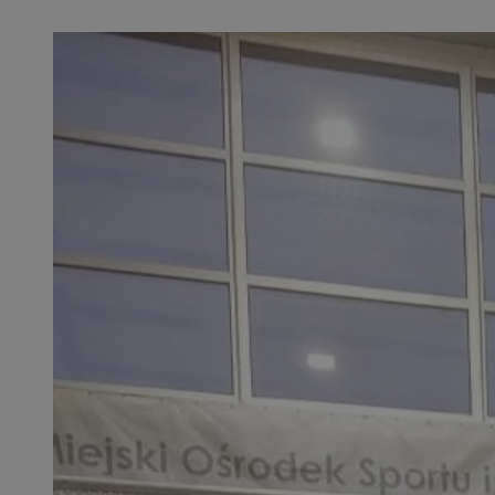
SessID
QeSessID
MvSessID
euds
VISITOR_PRIVACY_
CookieScriptConse
__cf_bm
__cf_bm