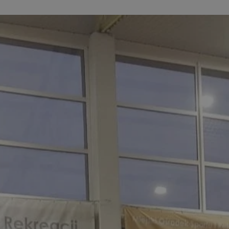
sosnowiecki.pl
1 rok
Ten plik cookie przechowuje identyfi
sosnowiecki.pl
1 rok
Ten plik cookie przechowuje identyfi
sosnowiecki.pl
1 rok
Ten plik cookie przechowuje identyfi
.rfihub.com
Sesja
Ten plik cookie jest używany do p
zgody użytkownika w odniesieniu d
Zazwyczaj rejestruje, czy użytkowni
usługi śledzenia lub reklamy.
METADATA
5 miesięcy 4
Ten plik cookie przechowuje inform
YouTube
tygodnie
użytkownika oraz jego preferencjac
.youtube.com
prywatności podczas korzystania z w
wybory dotyczące polityki prywatno
zgody, zapewniając ich przestrzega
wizytach. Dzięki temu użytkownik 
konfigurować swoich preferencji, c
zgodność z regulacjami ochrony da
nt
4 tygodnie 2 dni
Ten plik cookie jest używany przez 
CookieScript
Google Privacy Policy
Script.com do zapamiętywania prefe
sosnowiecki.pl
zgody użytkownika na pliki cookie. 
aby baner cookie Cookie-Script.com
29 minut 56
Ten plik cookie służy do rozróżniani
Cloudflare
sekund
to korzystne dla strony internetow
Inc.
umożliwia tworzenie ważnych rapo
.temu.com
korzystania z jej witryny internetow
29 minut 54
Ten plik cookie służy do rozróżniani
Cloudflare