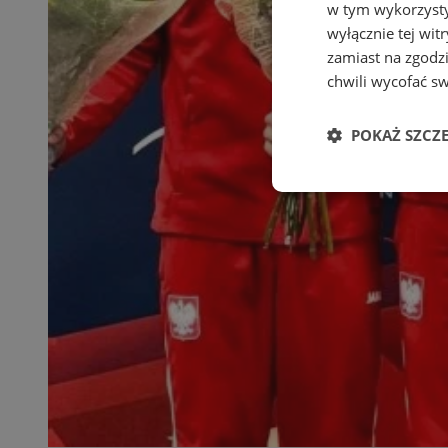
w tym wykorzysty
wyłącznie tej wi
zamiast na zgodz
chwili wycofać s
POKAŻ SZCZ
Niezbędne
Ni
Niezbędne pliki cook
zarządzanie kontem. 
Nazwa