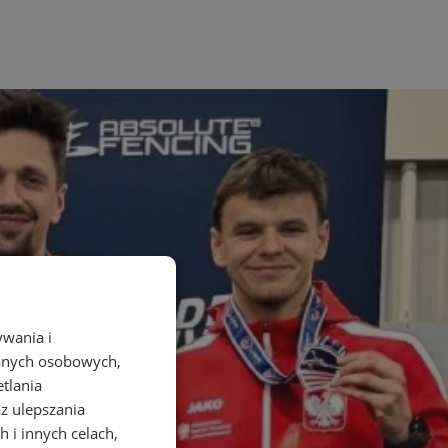
ywania i
danych osobowych,
etlania
az ulepszania
 i innych celach,