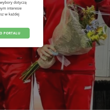
 wybory dotyczą
nym interesie
sz w każdej
DO PORTALU
esklasyfikowane
ane
owanie użytkownika i
j.