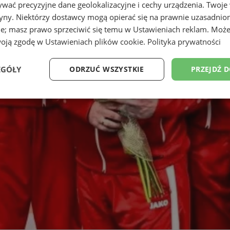
wać precyzyjne dane geolokalizacyjne i cechy urządzenia. Twoje
tryny. Niektórzy dostawcy mogą opierać się na prawnie uzasadnio
ie; masz prawo sprzeciwić się temu w
Ustawieniach reklam
. Może
woją zgodę w
Ustawieniach plików cookie
.
Polityka prywatności
EGÓŁY
ODRZUĆ WSZYSTKIE
PRZEJDŹ 
Wydajność
Targetowanie
Funkcjonalność
Ni
ezbędne
Wydajność
Targetowanie
Funkcjonalność
Niesklasyfikow
ie umożliwiają korzystanie z podstawowych funkcji strony internetowej, takich jak log
Bez niezbędnych plików cookie nie można prawidłowo korzystać ze strony internetowe
Provider
/
Okres
Opis
Domena
przechowywania