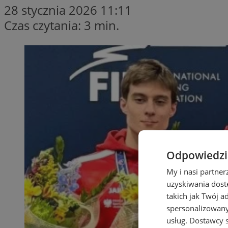
28 stycznia 2026 11:11
Czas czytania: 3 min.
Odpowiedzia
My i nasi partne
uzyskiwania dost
takich jak Twój a
spersonalizowanyc
usług.
Dostawcy s