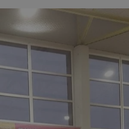
kator sesji.
kator sesji.
kator sesji.
rzechowywania
o usług śledzenia.
k zdecydował się na
acje o zgodzie
h dotyczących
itryny. Rejestruje
ści i ustawień
nie w kolejnych
nie musi ponownie
o zwiększa wygodę i
nych.
usługę Cookie-
rencji dotyczących
Jest to konieczne,
 działał poprawnie.
a ludzi i botów. Jest
ej, ponieważ
rtów na temat
ej.
a ludzi i botów. Jest