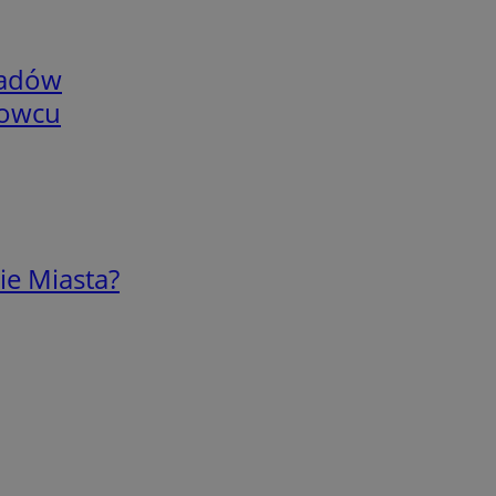
adów
nowcu
ie Miasta?